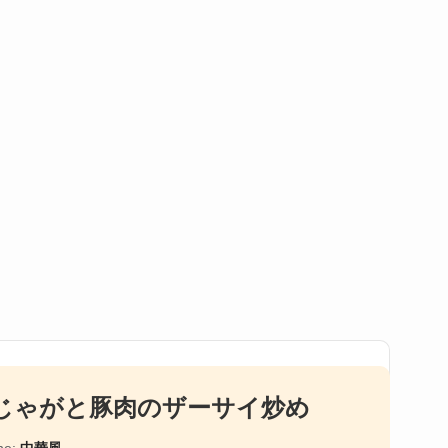
じゃがと豚肉のザーサイ炒め
ne:
中華風