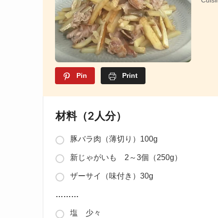
Pin
Print
材料（2人分）
豚バラ肉（薄切り）100g
新じゃがいも 2～3個（250g）
ザーサイ（味付き）30g
………
塩 少々