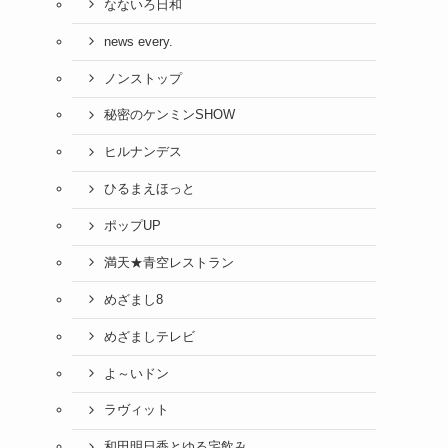
なないろ日和
news every.
ノンストップ
秘密のケンミンSHOW
ヒルナンデス
ひるまえほっと
ポップUP
満天★青空レストラン
めざまし8
めざましテレビ
よ～いドン
ラヴィット
和田明日香とゆる宅飲み