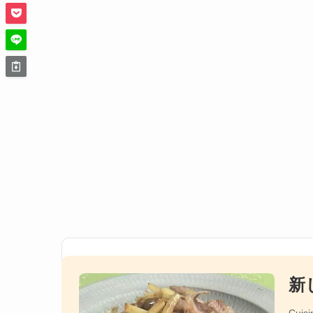
新
Cuisi