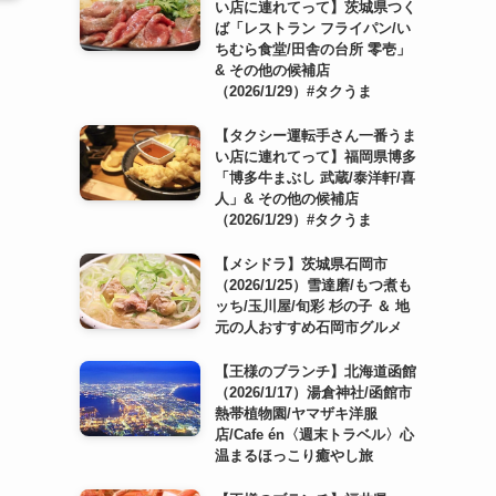
い店に連れてって】茨城県つく
ば「レストラン フライパン/い
ちむら食堂/田舎の台所 零壱」
& その他の候補店
（2026/1/29）#タクうま
【タクシー運転手さん一番うま
い店に連れてって】福岡県博多
「博多牛まぶし 武蔵/泰洋軒/喜
人」& その他の候補店
（2026/1/29）#タクうま
【メシドラ】茨城県石岡市
（2026/1/25）雪達磨/もつ煮も
ッち/玉川屋/旬彩 杉の子 ＆ 地
元の人おすすめ石岡市グルメ
【王様のブランチ】北海道函館
（2026/1/17）湯倉神社/函館市
熱帯植物園/ヤマザキ洋服
店/Cafe én〈週末トラベル〉心
温まるほっこり癒やし旅