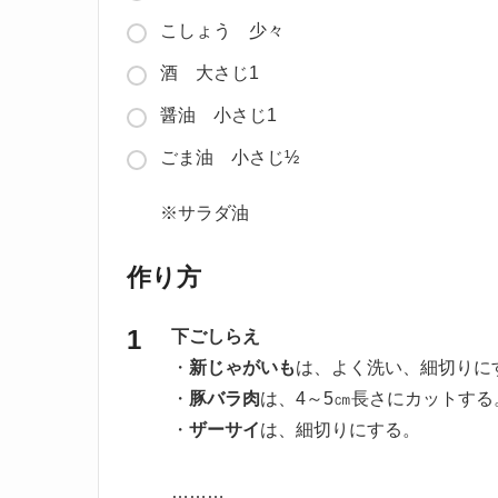
こしょう 少々
酒 大さじ1
醤油 小さじ1
ごま油 小さじ½
※サラダ油
作り方
下ごしらえ
・
新じゃがいも
は、よく洗い、細切りに
・
豚バラ肉
は、4～5㎝長さにカットする
・
ザーサイ
は、細切りにする。
………