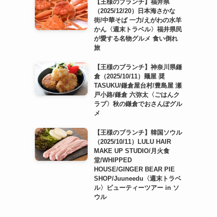
【王様のブランチ】福井県
（2025/12/20）日本海さかな
街/中華そば 一力/えがわの水羊
かん〈週末トラベル〉福井県民
が愛する名物グルメ 食い倒れ
旅
【王様のブランチ】神奈川県鎌
倉（2025/10/11）麺屋 奨
TASUKU/鎌倉屋台村/豊島屋 瀬
戸小路/鎌倉 六弥太〈ごはんク
ラブ〉秋の鎌倉でおさんぽグル
メ
【王様のブランチ】韓国ソウル
（2025/10/11）LULU HAIR
MAKE UP STUDIO/月火食
堂/WHIPPED
HOUSE/GINGER BEAR PIE
SHOP/Juuneedu〈週末トラベ
ル〉ビューティーツアー in ソ
ウル