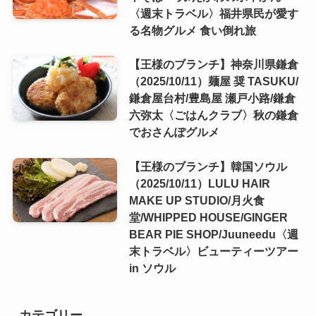
〈週末トラベル〉福井県民が愛す
る名物グルメ 食い倒れ旅
【王様のブランチ】神奈川県鎌倉
（2025/10/11）麺屋 奨 TASUKU/
鎌倉屋台村/豊島屋 瀬戸小路/鎌倉
六弥太〈ごはんクラブ〉秋の鎌倉
でおさんぽグルメ
【王様のブランチ】韓国ソウル
（2025/10/11）LULU HAIR
MAKE UP STUDIO/月火食
堂/WHIPPED HOUSE/GINGER
BEAR PIE SHOP/Juuneedu〈週
末トラベル〉ビューティーツアー
in ソウル
カテゴリー