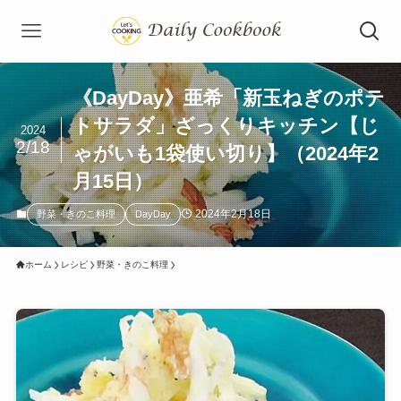
《DayDay》亜希「新玉ねぎのポテ
トサラダ」ざっくりキッチン【じ
2024
2/18
ゃがいも1袋使い切り】（2024年2
月15日）
2024年2月18日
野菜・きのこ料理
DayDay
ホーム
レシピ
野菜・きのこ料理