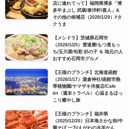
店に連れてって】福岡県博多「博
多牛まぶし 武蔵/泰洋軒/喜人」&
その他の候補店（2026/1/29）#タ
クうま
【メシドラ】茨城県石岡市
（2026/1/25）雪達磨/もつ煮もッ
ち/玉川屋/旬彩 杉の子 ＆ 地元の人
おすすめ石岡市グルメ
【王様のブランチ】北海道函館
（2026/1/17）湯倉神社/函館市熱
帯植物園/ヤマザキ洋服店/Cafe
én〈週末トラベル〉心温まるほっ
こり癒やし旅
【王様のブランチ】福井県
（2025/12/20）日本海さかな街/中
華そば 一力/えがわの水羊かん