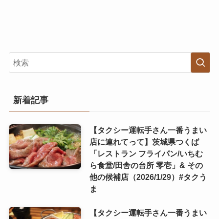
新着記事
【タクシー運転手さん一番うまい
店に連れてって】茨城県つくば
「レストラン フライパン/いちむ
ら食堂/田舎の台所 零壱」& その
他の候補店（2026/1/29）#タクう
ま
【タクシー運転手さん一番うまい