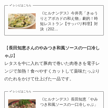
レシピはこちら
《ヒルナンデス》今井亮「きゅう
りとアボカドの和え物」劇的！時
短レストラン【サッパリ料理】対
決（202…
【
長田知恵さんのやみつき和風ソースの一口冷し
ゃぶ
】
レタスを中に入れて豚肉で巻いた肉巻きを電子レ
ンジで加熱！食べやすくカットして薬味たっぷり
のたれをかけて仕上げた一品です。
レシピはこちら
《ヒルナンデス》長田知恵「やみ
つき和風ソースの一口冷しゃぶ」