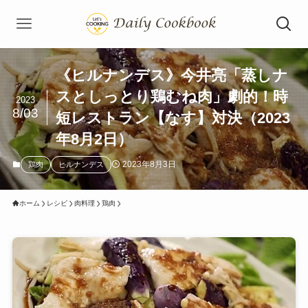
《ヒルナンデス》今井亮「蒸しナ
スとしっとり鶏むね肉」劇的！時
2023
8/03
短レストラン【なす】対決（2023
年8月2日）
2023年8月3日
鶏肉
ヒルナンデス
ホーム
レシピ
肉料理
鶏肉