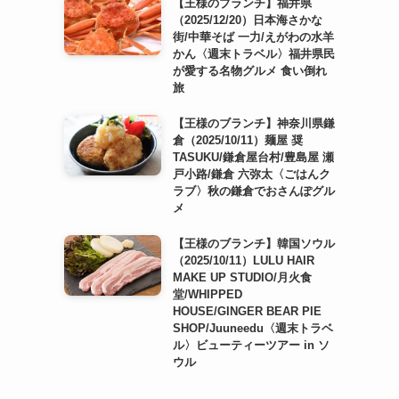
【王様のブランチ】福井県
（2025/12/20）日本海さかな
街/中華そば 一力/えがわの水羊
かん〈週末トラベル〉福井県民
が愛する名物グルメ 食い倒れ
旅
【王様のブランチ】神奈川県鎌
倉（2025/10/11）麺屋 奨
TASUKU/鎌倉屋台村/豊島屋 瀬
戸小路/鎌倉 六弥太〈ごはんク
ラブ〉秋の鎌倉でおさんぽグル
メ
【王様のブランチ】韓国ソウル
（2025/10/11）LULU HAIR
MAKE UP STUDIO/月火食
堂/WHIPPED
HOUSE/GINGER BEAR PIE
SHOP/Juuneedu〈週末トラベ
ル〉ビューティーツアー in ソ
ウル