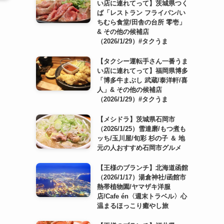
い店に連れてって】茨城県つく
ば「レストラン フライパン/い
ちむら食堂/田舎の台所 零壱」
& その他の候補店
（2026/1/29）#タクうま
【タクシー運転手さん一番うま
い店に連れてって】福岡県博多
「博多牛まぶし 武蔵/泰洋軒/喜
人」& その他の候補店
（2026/1/29）#タクうま
【メシドラ】茨城県石岡市
（2026/1/25）雪達磨/もつ煮も
ッち/玉川屋/旬彩 杉の子 ＆ 地
元の人おすすめ石岡市グルメ
【王様のブランチ】北海道函館
（2026/1/17）湯倉神社/函館市
熱帯植物園/ヤマザキ洋服
店/Cafe én〈週末トラベル〉心
温まるほっこり癒やし旅