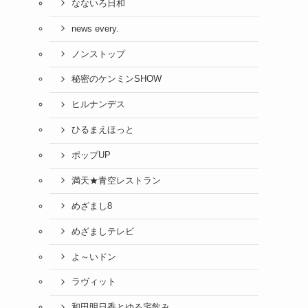
なないろ日和
news every.
ノンストップ
秘密のケンミンSHOW
ヒルナンデス
ひるまえほっと
ポップUP
満天★青空レストラン
めざまし8
めざましテレビ
よ～いドン
ラヴィット
和田明日香とゆる宅飲み