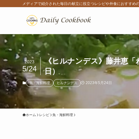
メディアで紹介された毎日の献立に役立つレシピや外食におすすめ
《ヒルナンデス》藤井恵「わ
2023
5/24
日）
2023年5月24日
魚・海鮮料理
ヒルナンデス
ホーム
レシピ
魚・海鮮料理