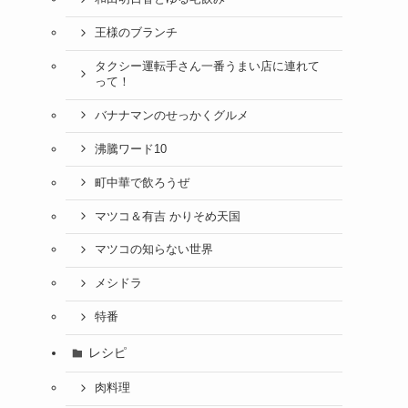
王様のブランチ
タクシー運転手さん一番うまい店に連れて
って！
バナナマンのせっかくグルメ
沸騰ワード10
町中華で飲ろうぜ
マツコ＆有吉 かりそめ天国
マツコの知らない世界
メシドラ
特番
レシピ
肉料理