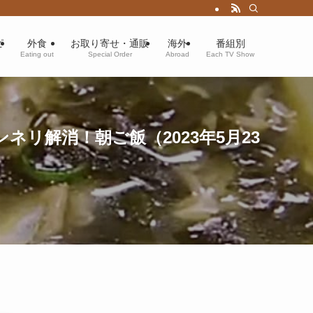
ピ
外食
お取り寄せ・通販
海外
番組別
Eating out
Special Order
Abroad
Each TV Show
リ解消！朝ご飯（2023年5月23