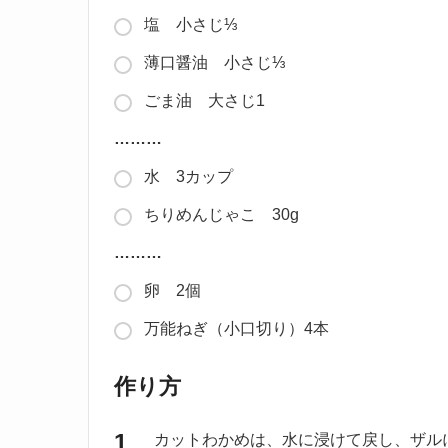
塩 小さじ⅓
薄口醤油 小さじ⅓
ごま油 大さじ1
………
水 3カップ
ちりめんじゃこ 30g
………
卵 2個
万能ねぎ（小口切り）4本
作り方
カットわかめは、水に浸けて戻し、ザル