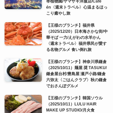
帯植物園/ヤマザキ洋服店/Cafe
én〈週末トラベル〉心温まるほっ
こり癒やし旅
【王様のブランチ】福井県
（2025/12/20）日本海さかな街/中
華そば 一力/えがわの水羊かん
〈週末トラベル〉福井県民が愛す
る名物グルメ 食い倒れ旅
【王様のブランチ】神奈川県鎌倉
（2025/10/11）麺屋 奨 TASUKU/
鎌倉屋台村/豊島屋 瀬戸小路/鎌倉
六弥太〈ごはんクラブ〉秋の鎌倉
でおさんぽグルメ
【王様のブランチ】韓国ソウル
（2025/10/11）LULU HAIR
MAKE UP STUDIO/月火食