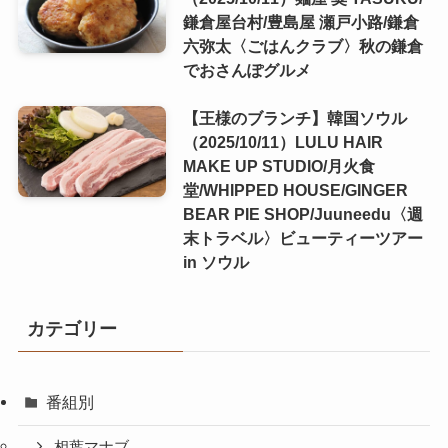
鎌倉屋台村/豊島屋 瀬戸小路/鎌倉
六弥太〈ごはんクラブ〉秋の鎌倉
でおさんぽグルメ
【王様のブランチ】韓国ソウル
（2025/10/11）LULU HAIR
MAKE UP STUDIO/月火食
堂/WHIPPED HOUSE/GINGER
BEAR PIE SHOP/Juuneedu〈週
末トラベル〉ビューティーツアー
in ソウル
カテゴリー
番組別
相葉マナブ