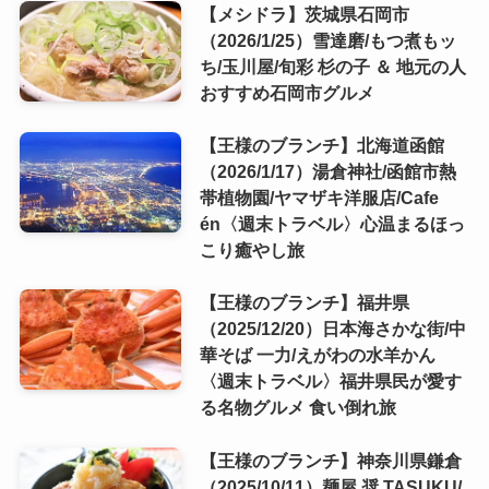
【メシドラ】茨城県石岡市
（2026/1/25）雪達磨/もつ煮もッ
ち/玉川屋/旬彩 杉の子 ＆ 地元の人
おすすめ石岡市グルメ
【王様のブランチ】北海道函館
（2026/1/17）湯倉神社/函館市熱
帯植物園/ヤマザキ洋服店/Cafe
én〈週末トラベル〉心温まるほっ
こり癒やし旅
【王様のブランチ】福井県
（2025/12/20）日本海さかな街/中
華そば 一力/えがわの水羊かん
〈週末トラベル〉福井県民が愛す
る名物グルメ 食い倒れ旅
【王様のブランチ】神奈川県鎌倉
（2025/10/11）麺屋 奨 TASUKU/