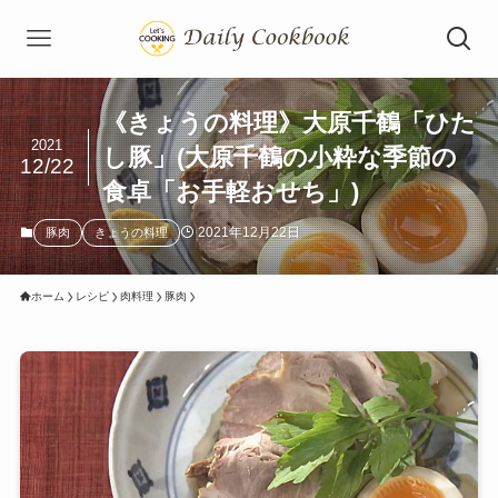
《きょうの料理》大原千鶴「ひた
2021
し豚」(大原千鶴の小粋な季節の
12/22
食卓「お手軽おせち」)
2021年12月22日
豚肉
きょうの料理
ホーム
レシピ
肉料理
豚肉