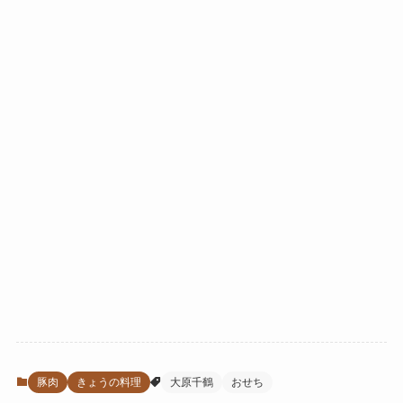
豚肉
きょうの料理
大原千鶴
おせち