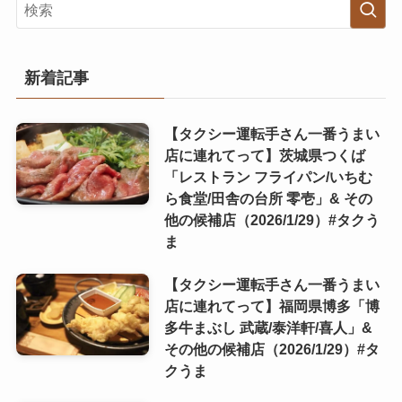
新着記事
【タクシー運転手さん一番うまい
店に連れてって】茨城県つくば
「レストラン フライパン/いちむ
ら食堂/田舎の台所 零壱」& その
他の候補店（2026/1/29）#タクう
ま
【タクシー運転手さん一番うまい
店に連れてって】福岡県博多「博
多牛まぶし 武蔵/泰洋軒/喜人」&
その他の候補店（2026/1/29）#タ
クうま