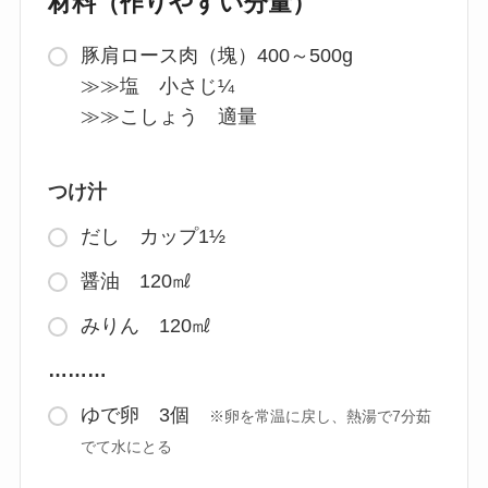
材料（作りやすい分量）
豚肩ロース肉（塊）400～500g
≫≫塩 小さじ¼
≫≫こしょう 適量
つけ汁
だし カップ1½
醤油 120㎖
みりん 120㎖
………
ゆで卵 3個
※卵を常温に戻し、熱湯で7分茹
でて水にとる