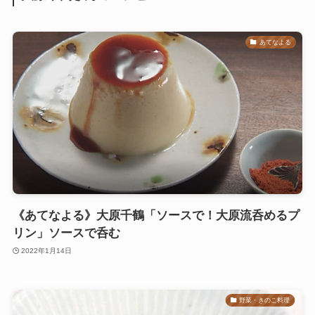
あてなよる
《あてなよる》大原千鶴「ソースで！大原流呑めるプ
リン」ソースで呑む
2022年1月14日
野菜・きのこ料理