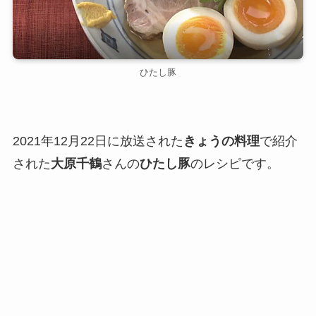
ひたし豚
2021年12月22日に放送された
きょうの料理
で紹介
された
大原千鶴
さんの
ひたし豚
のレシピです。