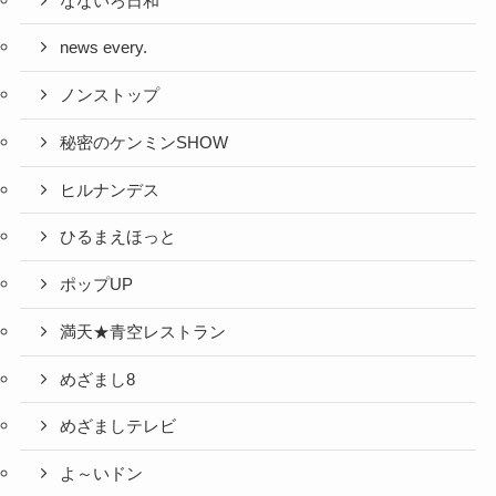
なないろ日和
news every.
ノンストップ
秘密のケンミンSHOW
ヒルナンデス
ひるまえほっと
ポップUP
満天★青空レストラン
めざまし8
めざましテレビ
よ～いドン