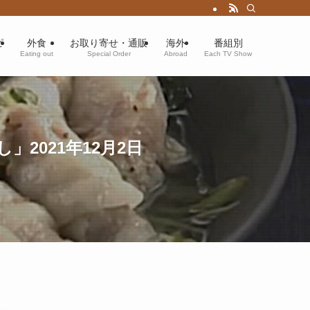
ピ
外食
お取り寄せ・通販
海外
番組別
Eating out
Special Order
Abroad
Each TV Show
2021年12月2日