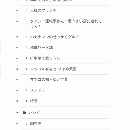
王様のブランチ
タクシー運転手さん一番うまい店に連れて
って！
バナナマンのせっかくグルメ
沸騰ワード10
町中華で飲ろうぜ
マツコ＆有吉 かりそめ天国
マツコの知らない世界
メシドラ
特番
レシピ
肉料理