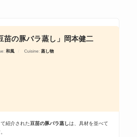
豆苗の豚バラ蒸し」岡本健二
se:
和風
Cuisine:
蒸し物
して紹介された
豆苗の豚バラ蒸し
は、具材を並べて
す。