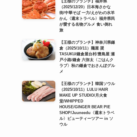
【王様のブランチ】福井県
（2025/12/20）日本海さかな
街/中華そば 一力/えがわの水羊
かん〈週末トラベル〉福井県民
が愛する名物グルメ 食い倒れ
旅
【王様のブランチ】神奈川県鎌
倉（2025/10/11）麺屋 奨
TASUKU/鎌倉屋台村/豊島屋 瀬
戸小路/鎌倉 六弥太〈ごはんク
ラブ〉秋の鎌倉でおさんぽグル
メ
【王様のブランチ】韓国ソウル
（2025/10/11）LULU HAIR
MAKE UP STUDIO/月火食
堂/WHIPPED
HOUSE/GINGER BEAR PIE
SHOP/Juuneedu〈週末トラベ
ル〉ビューティーツアー in ソ
ウル