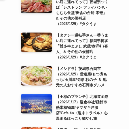
い店に連れてって】茨城県つく
ば「レストラン フライパン/い
ちむら食堂/田舎の台所 零壱」
& その他の候補店
（2026/1/29）#タクうま
【タクシー運転手さん一番うま
い店に連れてって】福岡県博多
「博多牛まぶし 武蔵/泰洋軒/喜
人」& その他の候補店
（2026/1/29）#タクうま
【メシドラ】茨城県石岡市
（2026/1/25）雪達磨/もつ煮も
ッち/玉川屋/旬彩 杉の子 ＆ 地
元の人おすすめ石岡市グルメ
【王様のブランチ】北海道函館
（2026/1/17）湯倉神社/函館市
熱帯植物園/ヤマザキ洋服
店/Cafe én〈週末トラベル〉心
温まるほっこり癒やし旅