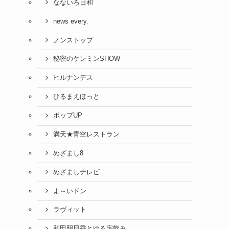
なないろ日和
news every.
ノンストップ
秘密のケンミンSHOW
ヒルナンデス
ひるまえほっと
ポップUP
満天★青空レストラン
めざまし8
めざましテレビ
よ～いドン
ラヴィット
和田明日香とゆる宅飲み