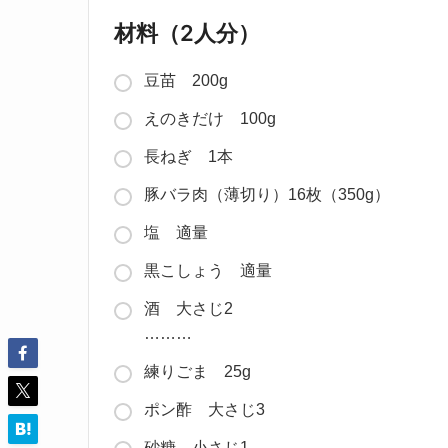
材料（2人分）
豆苗 200g
えのきだけ 100g
長ねぎ 1本
豚バラ肉（薄切り）16枚（350g）
塩 適量
黒こしょう 適量
酒 大さじ2
………
練りごま 25g
ポン酢 大さじ3
砂糖 小さじ1