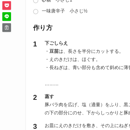
一味唐辛子 小さじ½
作り方
下ごしらえ
・
豆苗
は、長さを半分にカットする。
・えのきだけは、ほぐす。
・長ねぎは、青い部分も含めて斜めに薄
………
蒸す
豚バラ肉を広げ、塩（適量）をふり、黒
の下の部分にのせ、下からしっかりと豚
お皿にえのきだけを敷き、その上にねぎ