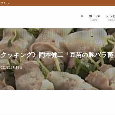
のグルメ
ホーム
レシ
Home
Recipe
クッキング》岡本健二「豆苗の豚バラ蒸し」
2021年12月18日