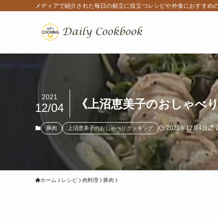
メディアで紹介された毎日の献立に役立つレシピや外食におすすめ
2021
《上沼恵美子のおしゃべり
12/04
2021年12月4日
豚肉
上沼恵美子のおしゃべりクッキング
ホーム
レシピ
肉料理
豚肉