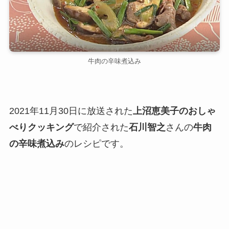
牛肉の辛味煮込み
2021年11月30日に放送された
上沼恵美子のおしゃ
べりクッキング
で紹介された
石川智之
さんの
牛肉
の辛味煮込み
のレシピです。