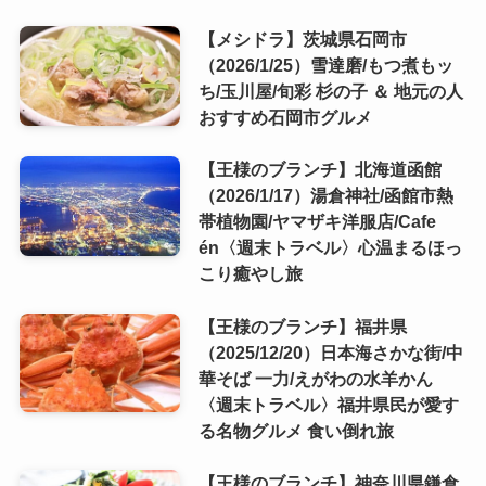
【メシドラ】茨城県石岡市
（2026/1/25）雪達磨/もつ煮もッ
ち/玉川屋/旬彩 杉の子 ＆ 地元の人
おすすめ石岡市グルメ
【王様のブランチ】北海道函館
（2026/1/17）湯倉神社/函館市熱
帯植物園/ヤマザキ洋服店/Cafe
én〈週末トラベル〉心温まるほっ
こり癒やし旅
【王様のブランチ】福井県
（2025/12/20）日本海さかな街/中
華そば 一力/えがわの水羊かん
〈週末トラベル〉福井県民が愛す
る名物グルメ 食い倒れ旅
【王様のブランチ】神奈川県鎌倉