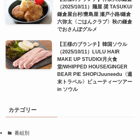
（2025/10/11）麺屋 奨 TASUKU/
鎌倉屋台村/豊島屋 瀬戸小路/鎌倉
六弥太〈ごはんクラブ〉秋の鎌倉
でおさんぽグルメ
【王様のブランチ】韓国ソウル
（2025/10/11）LULU HAIR
MAKE UP STUDIO/月火食
堂/WHIPPED HOUSE/GINGER
BEAR PIE SHOP/Juuneedu〈週
末トラベル〉ビューティーツアー
in ソウル
カテゴリー
番組別