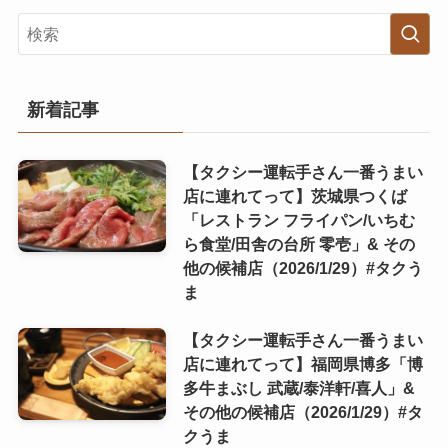
新着記事
【タクシー運転手さん一番うまい
店に連れてって】茨城県つくば
「レストラン フライパン/いちむ
ら食堂/田舎の台所 零壱」& その
他の候補店（2026/1/29）#タクう
ま
【タクシー運転手さん一番うまい
店に連れてって】福岡県博多「博
多牛まぶし 武蔵/泰洋軒/喜人」&
その他の候補店（2026/1/29）#タ
クうま