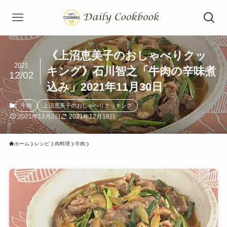
《上沼恵美子のおしゃべりクッ
2021
キング》石川智之「牛肉の辛味煮
12/02
込み」2021年11月30日
牛肉
上沼恵美子のおしゃべりクッキング
2021年12月2日
2021年12月18日
ホーム
レシピ
肉料理
牛肉