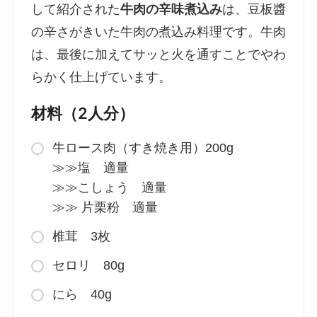
して紹介された
牛肉の辛味煮込み
は、豆板醬
の辛さがきいた牛肉の煮込み料理です。牛肉
は、最後に加えてサッと火を通すことでやわ
らかく仕上げています。
材料（2人分）
牛ロース肉（すき焼き用）200g
≫≫塩 適量
≫≫こしょう 適量
≫≫ 片栗粉 適量
椎茸 3枚
セロリ 80g
にら 40g
………