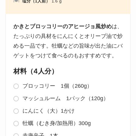
塩分（1人前）
1.6
g
かきとブロッコリーのアヒージョ風炒め
は、
たっぷりの具材をにんにくとオリーブ油で炒
める一品です。牡蠣などの旨味が出た油にバ
ゲットをつけて食べるのもおすすめです。
材料（4人分）
ブロッコリー 1個（260g）
マッシュルーム 1パック（120g）
にんにく（大）1かけ
牡蠣（むき身/加熱用）300g
赤唐辛子 1本