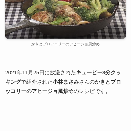
かきとブロッコリーのアヒージョ風炒め
2021年11月25日に放送された
キューピー3分クッ
キング
で紹介された
小林まさみ
さんの
かきとブロ
ッコリーのアヒージョ風炒
めのレシピです。