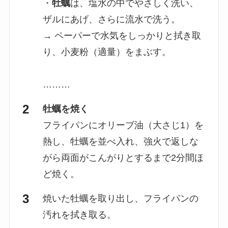
・
牡蠣
は、塩水の中でやさしく洗い、
ザルにあげ、さらに流水で洗う。
→ ペーパーで水気をしっかりと拭き取
り、小麦粉（適量）をまぶす。
………
牡蠣を焼く
フライパンにオリーブ油（大さじ1）を
熱し、牡蠣を並べ入れ、強火で返しな
がら両面がこんがりとするまで2分間ほ
ど焼く。
焼いた牡蠣を取り出し、フライパンの
汚れを拭き取る。