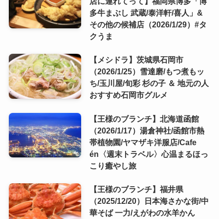
店に連れてって】福岡県博多「博
多牛まぶし 武蔵/泰洋軒/喜人」&
その他の候補店（2026/1/29）#タ
クうま
【メシドラ】茨城県石岡市
（2026/1/25）雪達磨/もつ煮もッ
ち/玉川屋/旬彩 杉の子 ＆ 地元の人
おすすめ石岡市グルメ
【王様のブランチ】北海道函館
（2026/1/17）湯倉神社/函館市熱
帯植物園/ヤマザキ洋服店/Cafe
én〈週末トラベル〉心温まるほっ
こり癒やし旅
【王様のブランチ】福井県
（2025/12/20）日本海さかな街/中
華そば 一力/えがわの水羊かん