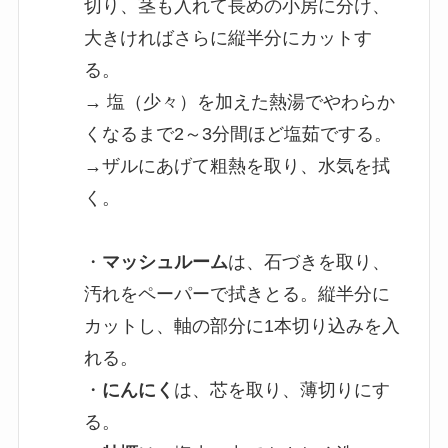
切り、茎も入れて長めの小房に分け、
大きければさらに縦半分にカットす
る。
→ 塩（少々）を加えた熱湯でやわらか
くなるまで2～3分間ほど塩茹でする。
→ザルにあげて粗熱を取り、水気を拭
く。
・
マッシュルーム
は、石づきを取り、
汚れをペーパーで拭きとる。縦半分に
カットし、軸の部分に1本切り込みを入
れる。
・
にんにく
は、芯を取り、薄切りにす
る。