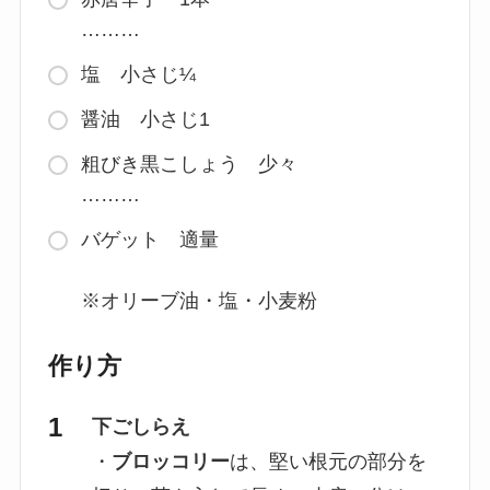
………
塩 小さじ¼
醤油 小さじ1
粗びき黒こしょう 少々
………
バゲット 適量
※オリーブ油・塩・小麦粉
作り方
下ごしらえ
・
ブロッコリー
は、堅い根元の部分を