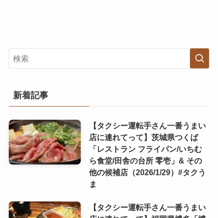
新着記事
【タクシー運転手さん一番うまい
店に連れてって】茨城県つくば
「レストラン フライパン/いちむ
ら食堂/田舎の台所 零壱」& その
他の候補店（2026/1/29）#タクう
ま
【タクシー運転手さん一番うまい