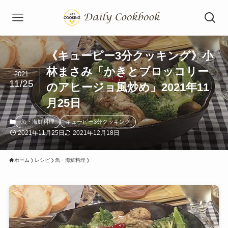
《キューピー3分クッキング》小
林まさみ「かきとブロッコリー
2021
11/25
のアヒージョ風炒め」2021年11
月25日
魚・海鮮料理
キューピー3分クッキング
2021年11月25日
2021年12月18日
ホーム
レシピ
魚・海鮮料理