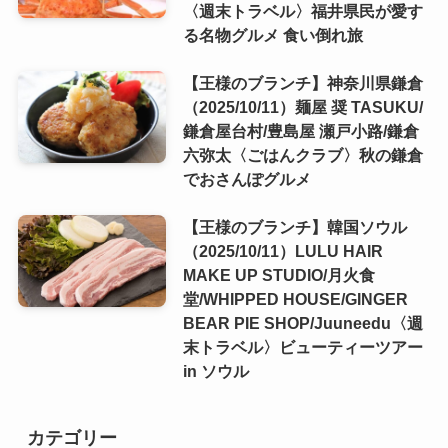
〈週末トラベル〉福井県民が愛す
る名物グルメ 食い倒れ旅
【王様のブランチ】神奈川県鎌倉
（2025/10/11）麺屋 奨 TASUKU/
鎌倉屋台村/豊島屋 瀬戸小路/鎌倉
六弥太〈ごはんクラブ〉秋の鎌倉
でおさんぽグルメ
【王様のブランチ】韓国ソウル
（2025/10/11）LULU HAIR
MAKE UP STUDIO/月火食
堂/WHIPPED HOUSE/GINGER
BEAR PIE SHOP/Juuneedu〈週
末トラベル〉ビューティーツアー
in ソウル
カテゴリー