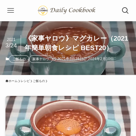
《家事ヤロウ》マグカレー（2021
2021
3/24
年簡単朝食レシピ BEST20）
2021年3月24日
2024年2月10日
ご飯もの
家事ヤロウ
ホーム
レシピ
ご飯もの