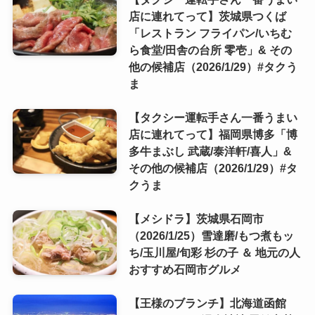
店に連れてって】茨城県つくば
「レストラン フライパン/いちむ
ら食堂/田舎の台所 零壱」& その
他の候補店（2026/1/29）#タクう
ま
【タクシー運転手さん一番うまい
店に連れてって】福岡県博多「博
多牛まぶし 武蔵/泰洋軒/喜人」&
その他の候補店（2026/1/29）#タ
クうま
【メシドラ】茨城県石岡市
（2026/1/25）雪達磨/もつ煮もッ
ち/玉川屋/旬彩 杉の子 ＆ 地元の人
おすすめ石岡市グルメ
【王様のブランチ】北海道函館