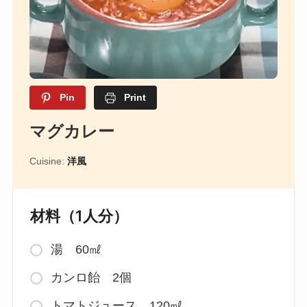
Pin
Print
マグカレー
Cuisine:
洋風
材料（1人分）
湯 60㎖
カンロ飴 2個
トマトジュース 120㎖