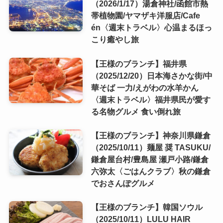
（2026/1/17）湯倉神社/函館市熱
帯植物園/ヤマザキ洋服店/Cafe
én〈週末トラベル〉心温まるほっ
こり癒やし旅
【王様のブランチ】福井県
（2025/12/20）日本海さかな街/中
華そば 一力/えがわの水羊かん
〈週末トラベル〉福井県民が愛す
る名物グルメ 食い倒れ旅
【王様のブランチ】神奈川県鎌倉
（2025/10/11）麺屋 奨 TASUKU/
鎌倉屋台村/豊島屋 瀬戸小路/鎌倉
六弥太〈ごはんクラブ〉秋の鎌倉
でおさんぽグルメ
【王様のブランチ】韓国ソウル
（2025/10/11）LULU HAIR