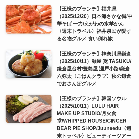
【王様のブランチ】福井県
（2025/12/20）日本海さかな街/中
華そば 一力/えがわの水羊かん
〈週末トラベル〉福井県民が愛す
る名物グルメ 食い倒れ旅
【王様のブランチ】神奈川県鎌倉
（2025/10/11）麺屋 奨 TASUKU/
鎌倉屋台村/豊島屋 瀬戸小路/鎌倉
六弥太〈ごはんクラブ〉秋の鎌倉
でおさんぽグルメ
【王様のブランチ】韓国ソウル
（2025/10/11）LULU HAIR
MAKE UP STUDIO/月火食
堂/WHIPPED HOUSE/GINGER
BEAR PIE SHOP/Juuneedu〈週
末トラベル〉ビューティーツアー