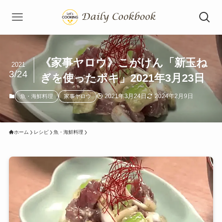
《家事ヤロウ》こがけん「新玉ね
2021
3/24
ぎを使ったポキ」2021年3月23日
2021年3月24日
2024年2月9日
魚・海鮮料理
家事ヤロウ
ホーム
レシピ
魚・海鮮料理