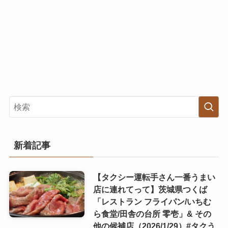
新着記事
【タクシー運転手さん一番うまい
店に連れてって】茨城県つくば
「レストラン フライパン/いちむ
ら食堂/田舎の台所 零壱」& その
他の候補店（2026/1/29）#タクう