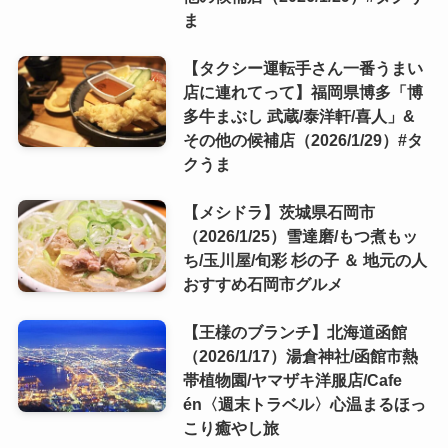
ま
【タクシー運転手さん一番うまい
店に連れてって】福岡県博多「博
多牛まぶし 武蔵/泰洋軒/喜人」&
その他の候補店（2026/1/29）#タ
クうま
【メシドラ】茨城県石岡市
（2026/1/25）雪達磨/もつ煮もッ
ち/玉川屋/旬彩 杉の子 ＆ 地元の人
おすすめ石岡市グルメ
【王様のブランチ】北海道函館
（2026/1/17）湯倉神社/函館市熱
帯植物園/ヤマザキ洋服店/Cafe
én〈週末トラベル〉心温まるほっ
こり癒やし旅