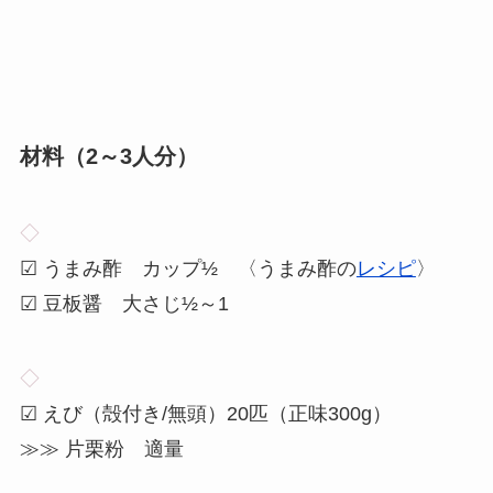
材料（
2～3
人分）
◇
☑ うまみ酢 カップ½ 〈うまみ酢の
レシピ
〉
☑ 豆板醤 大さじ½～1
◇
☑ えび（殻付き/無頭）20匹（正味300g）
≫≫ 片栗粉 適量