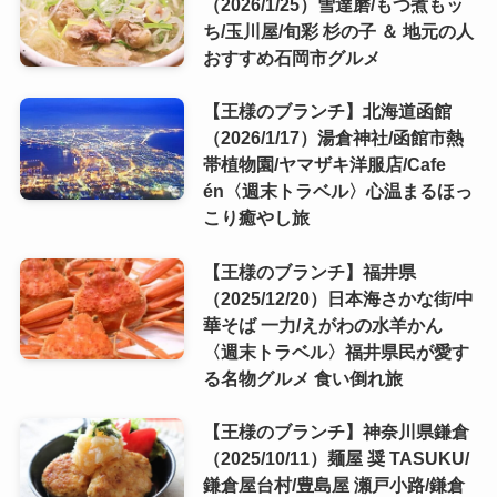
（2026/1/25）雪達磨/もつ煮もッ
ち/玉川屋/旬彩 杉の子 ＆ 地元の人
おすすめ石岡市グルメ
【王様のブランチ】北海道函館
（2026/1/17）湯倉神社/函館市熱
帯植物園/ヤマザキ洋服店/Cafe
én〈週末トラベル〉心温まるほっ
こり癒やし旅
【王様のブランチ】福井県
（2025/12/20）日本海さかな街/中
華そば 一力/えがわの水羊かん
〈週末トラベル〉福井県民が愛す
る名物グルメ 食い倒れ旅
【王様のブランチ】神奈川県鎌倉
（2025/10/11）麺屋 奨 TASUKU/
鎌倉屋台村/豊島屋 瀬戸小路/鎌倉