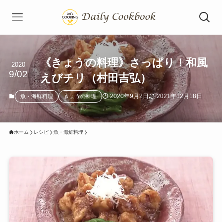
《きょうの料理》さっぱり！和風
2020
9/02
えびチリ（村田吉弘）
2020年9月2日
2021年12月18日
魚・海鮮料理
きょうの料理
ホーム
レシピ
魚・海鮮料理