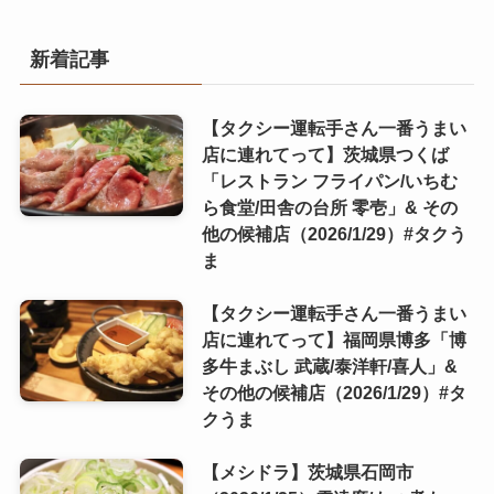
新着記事
【タクシー運転手さん一番うまい
店に連れてって】茨城県つくば
「レストラン フライパン/いちむ
ら食堂/田舎の台所 零壱」& その
他の候補店（2026/1/29）#タクう
ま
【タクシー運転手さん一番うまい
店に連れてって】福岡県博多「博
多牛まぶし 武蔵/泰洋軒/喜人」&
その他の候補店（2026/1/29）#タ
クうま
【メシドラ】茨城県石岡市