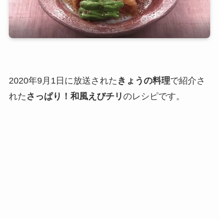
2020年9月1日に放送された
きょうの料理
で紹介さ
れた
さっぱり！和風えびチリ
のレシピです。