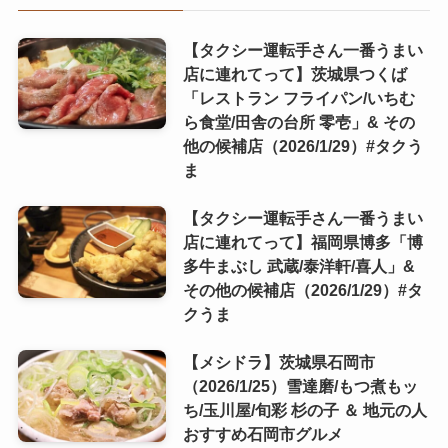
【タクシー運転手さん一番うまい
店に連れてって】茨城県つくば
「レストラン フライパン/いちむ
ら食堂/田舎の台所 零壱」& その
他の候補店（2026/1/29）#タクう
ま
【タクシー運転手さん一番うまい
店に連れてって】福岡県博多「博
多牛まぶし 武蔵/泰洋軒/喜人」&
その他の候補店（2026/1/29）#タ
クうま
【メシドラ】茨城県石岡市
（2026/1/25）雪達磨/もつ煮もッ
ち/玉川屋/旬彩 杉の子 ＆ 地元の人
おすすめ石岡市グルメ