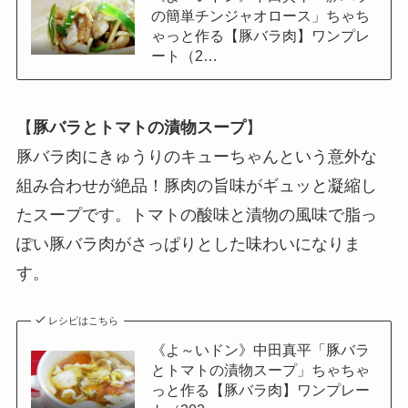
の簡単チンジャオロース」ちゃち
ゃっと作る【豚バラ肉】ワンプレ
ート（2…
【
豚バラとトマトの漬物スープ
】
豚バラ肉にきゅうりのキューちゃんという意外な
組み合わせが絶品！豚肉の旨味がギュッと凝縮し
たスープです。トマトの酸味と漬物の風味で脂っ
ぽい豚バラ肉がさっぱりとした味わいになりま
す。
レシピはこちら
《よ～いドン》中田真平「豚バラ
とトマトの漬物スープ」ちゃちゃ
っと作る【豚バラ肉】ワンプレー