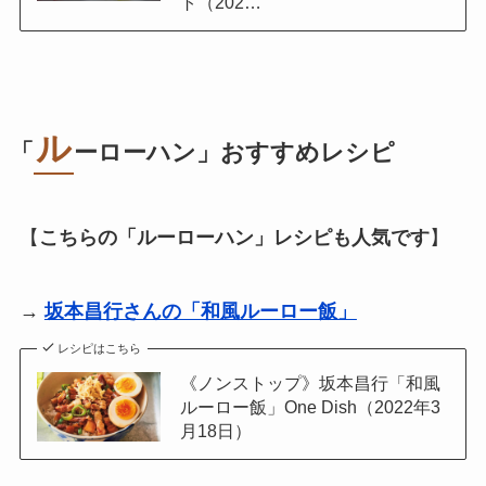
ト（202…
ル
「
ーローハン
」おすすめレシピ
【
こちらの「
ルーローハン
」レシピも人気です
】
→
坂本昌行さんの「和風ルーロー飯」
レシピはこちら
《ノンストップ》坂本昌行「和風
ルーロー飯」One Dish（2022年3
月18日）