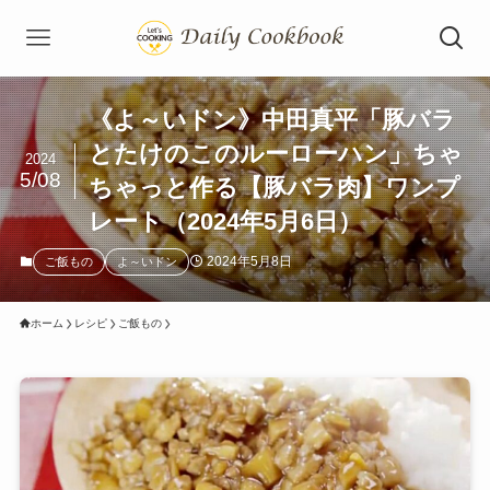
《よ～いドン》中田真平「豚バラ
とたけのこのルーローハン」ちゃ
2024
5/08
ちゃっと作る【豚バラ肉】ワンプ
レート（2024年5月6日）
2024年5月8日
ご飯もの
よ～いドン
ホーム
レシピ
ご飯もの