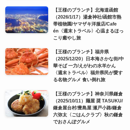
【王様のブランチ】北海道函館
（2026/1/17）湯倉神社/函館市熱
帯植物園/ヤマザキ洋服店/Cafe
én〈週末トラベル〉心温まるほっ
こり癒やし旅
【王様のブランチ】福井県
（2025/12/20）日本海さかな街/中
華そば 一力/えがわの水羊かん
〈週末トラベル〉福井県民が愛す
る名物グルメ 食い倒れ旅
【王様のブランチ】神奈川県鎌倉
（2025/10/11）麺屋 奨 TASUKU/
鎌倉屋台村/豊島屋 瀬戸小路/鎌倉
六弥太〈ごはんクラブ〉秋の鎌倉
でおさんぽグルメ