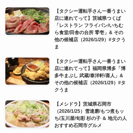
【タクシー運転手さん一番うまい
店に連れてって】茨城県つくば
「レストラン フライパン/いちむ
ら食堂/田舎の台所 零壱」& その
他の候補店（2026/1/29）#タクう
ま
【タクシー運転手さん一番うまい
店に連れてって】福岡県博多「博
多牛まぶし 武蔵/泰洋軒/喜人」&
その他の候補店（2026/1/29）#タ
クうま
【メシドラ】茨城県石岡市
（2026/1/25）雪達磨/もつ煮もッ
ち/玉川屋/旬彩 杉の子 ＆ 地元の人
おすすめ石岡市グルメ