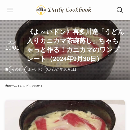
《よ～いドン》喜多川達「うどん
入りカニカマ茶碗蒸し」ちゃち
2024
10/01
ゃっと作る！カニカマのワンプ
レート（2024年9月30日）
2024年10月1日
その他
よ～いドン
ホーム
レシピ
その他