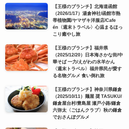
【王様のブランチ】北海道函館
（2026/1/17）湯倉神社/函館市熱
帯植物園/ヤマザキ洋服店/Cafe
én〈週末トラベル〉心温まるほっ
こり癒やし旅
【王様のブランチ】福井県
（2025/12/20）日本海さかな街/中
華そば 一力/えがわの水羊かん
〈週末トラベル〉福井県民が愛す
る名物グルメ 食い倒れ旅
【王様のブランチ】神奈川県鎌倉
（2025/10/11）麺屋 奨 TASUKU/
鎌倉屋台村/豊島屋 瀬戸小路/鎌倉
六弥太〈ごはんクラブ〉秋の鎌倉
でおさんぽグルメ