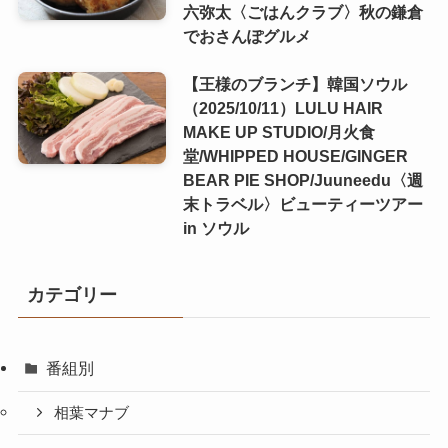
六弥太〈ごはんクラブ〉秋の鎌倉
でおさんぽグルメ
【王様のブランチ】韓国ソウル
（2025/10/11）LULU HAIR
MAKE UP STUDIO/月火食
堂/WHIPPED HOUSE/GINGER
BEAR PIE SHOP/Juuneedu〈週
末トラベル〉ビューティーツアー
in ソウル
カテゴリー
番組別
相葉マナブ