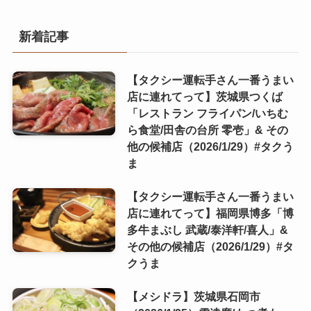
新着記事
【タクシー運転手さん一番うまい
店に連れてって】茨城県つくば
「レストラン フライパン/いちむ
ら食堂/田舎の台所 零壱」& その
他の候補店（2026/1/29）#タクう
ま
【タクシー運転手さん一番うまい
店に連れてって】福岡県博多「博
多牛まぶし 武蔵/泰洋軒/喜人」&
その他の候補店（2026/1/29）#タ
クうま
【メシドラ】茨城県石岡市