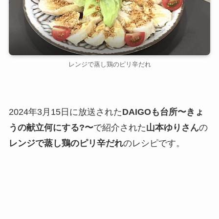
レンジで蒸し鶏のピリ辛だれ
2024年3月15日に放送された
DAIGOも台所〜きょ
うの献立何にする?〜
で紹介された
山本ゆりさん
の
レンジで蒸し鶏のピリ辛だれ
のレシピです。