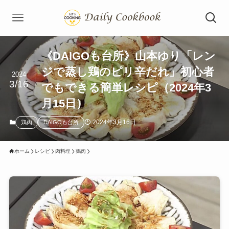
《DAIGOも台所》山本ゆり「レン
ジで蒸し鶏のピリ辛だれ」初心者
2024
3/16
でもできる簡単レシピ（2024年3
月15日）
2024年3月16日
鶏肉
DAIGOも台所
ホーム
レシピ
肉料理
鶏肉