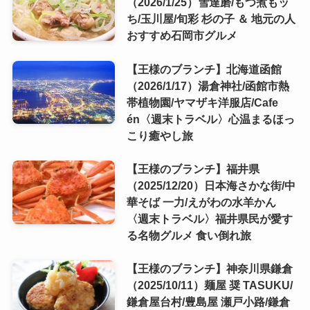
（2026/1/25）雪達磨/もつ煮もッ
ち/玉川屋/旬彩 杉の子 ＆ 地元の人
おすすめ石岡市グルメ
【王様のブランチ】北海道函館
（2026/1/17）湯倉神社/函館市熱
帯植物園/ヤマザキ洋服店/Cafe
én〈週末トラベル〉心温まるほっ
こり癒やし旅
【王様のブランチ】福井県
（2025/12/20）日本海さかな街/中
華そば 一力/えがわの水羊かん
〈週末トラベル〉福井県民が愛す
る名物グルメ 食い倒れ旅
【王様のブランチ】神奈川県鎌倉
（2025/10/11）麺屋 奨 TASUKU/
鎌倉屋台村/豊島屋 瀬戸小路/鎌倉