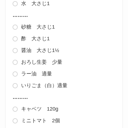
水 大さじ1
………
砂糖 大さじ1
酢 大さじ1
醤油 大さじ1½
おろし生姜 少量
ラー油 適量
いりごま（白）適量
………
キャベツ 120g
ミニトマト 2個