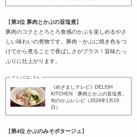
【
第3位
豚肉とかぶの旨塩煮
】
豚肉のコクととろとろ食感のかぶを楽しめるやさ
しい味わいの煮物です。豚肉・かぶに焼き色をつ
けてから煮ることで香ばしさがプラス！旨味たっ
ぷりに仕上がります。
レシピはこちら
《めざましテレビ》DELISH
KITCHEN「豚肉とかぶの旨塩煮」
旬のかぶレシピ（2024年1月19
日）
【
第4位
かぶのみそポタージュ
】