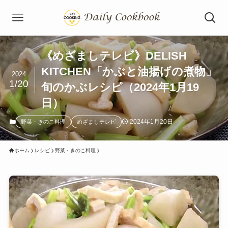
《めざましテレビ》DELISH
KITCHEN「かぶと油揚げの煮物」
2024
1/20
旬のかぶレシピ（2024年1月19
日）
2024年1月20日
野菜・きのこ料理
めざましテレビ
ホーム
レシピ
野菜・きのこ料理