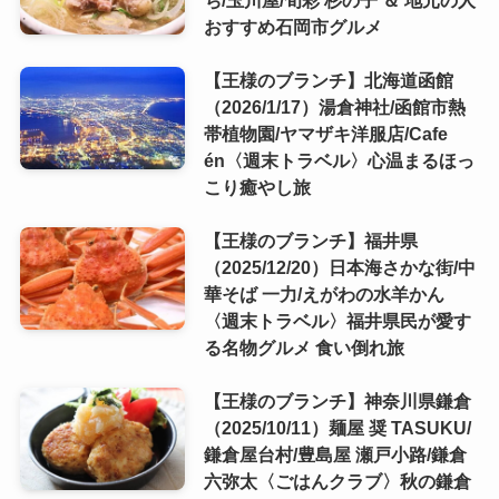
おすすめ石岡市グルメ
【王様のブランチ】北海道函館
（2026/1/17）湯倉神社/函館市熱
帯植物園/ヤマザキ洋服店/Cafe
én〈週末トラベル〉心温まるほっ
こり癒やし旅
【王様のブランチ】福井県
（2025/12/20）日本海さかな街/中
華そば 一力/えがわの水羊かん
〈週末トラベル〉福井県民が愛す
る名物グルメ 食い倒れ旅
【王様のブランチ】神奈川県鎌倉
（2025/10/11）麺屋 奨 TASUKU/
鎌倉屋台村/豊島屋 瀬戸小路/鎌倉
六弥太〈ごはんクラブ〉秋の鎌倉