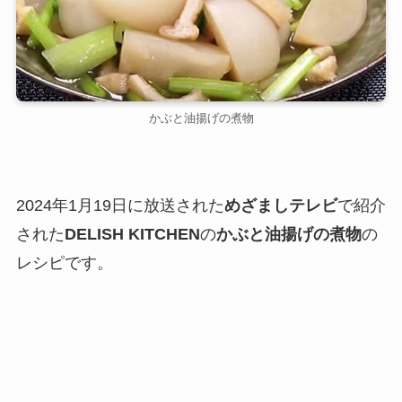
かぶと油揚げの煮物
2024年1月19日に放送された
めざましテレビ
で紹介
された
DELISH KITCHEN
の
かぶと油揚げの煮物
の
レシピです。