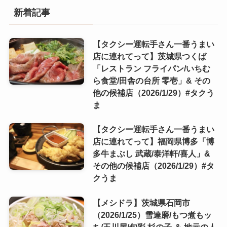
新着記事
【タクシー運転手さん一番うまい
店に連れてって】茨城県つくば
「レストラン フライパン/いちむ
ら食堂/田舎の台所 零壱」& その
他の候補店（2026/1/29）#タクう
ま
【タクシー運転手さん一番うまい
店に連れてって】福岡県博多「博
多牛まぶし 武蔵/泰洋軒/喜人」&
その他の候補店（2026/1/29）#タ
クうま
【メシドラ】茨城県石岡市
（2026/1/25）雪達磨/もつ煮もッ
ち/玉川屋/旬彩 杉の子 ＆ 地元の人