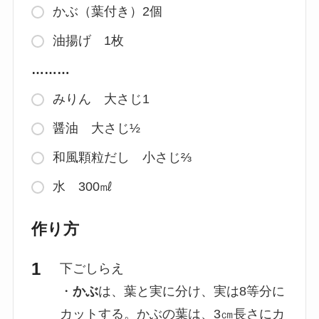
かぶ（葉付き）2個
油揚げ 1枚
………
みりん 大さじ1
醤油 大さじ½
和風顆粒だし 小さじ⅔
水 300㎖
作り方
下ごしらえ
・
かぶ
は、葉と実に分け、実は8等分に
カットする。かぶの葉は、3㎝長さにカ