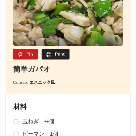
Pin
Print
簡単ガパオ
Course:
エスニック風
材料
玉ねぎ ½個
ピーマン 1個