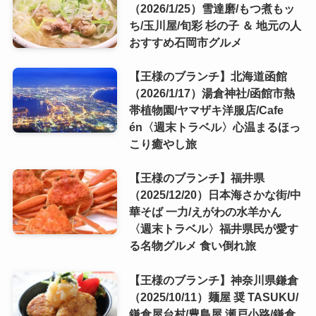
（2026/1/25）雪達磨/もつ煮もッ
ち/玉川屋/旬彩 杉の子 ＆ 地元の人
おすすめ石岡市グルメ
【王様のブランチ】北海道函館
（2026/1/17）湯倉神社/函館市熱
帯植物園/ヤマザキ洋服店/Cafe
én〈週末トラベル〉心温まるほっ
こり癒やし旅
【王様のブランチ】福井県
（2025/12/20）日本海さかな街/中
華そば 一力/えがわの水羊かん
〈週末トラベル〉福井県民が愛す
る名物グルメ 食い倒れ旅
【王様のブランチ】神奈川県鎌倉
（2025/10/11）麺屋 奨 TASUKU/
鎌倉屋台村/豊島屋 瀬戸小路/鎌倉