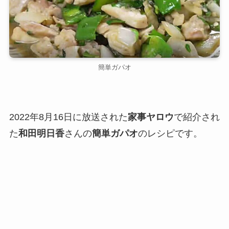
簡単ガパオ
2022年8月16日に放送された
家事ヤロウ
で紹介され
た
和田明日香
さんの
簡単ガパオ
のレシピです。