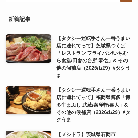
新着記事
【タクシー運転手さん一番うまい
店に連れてって】茨城県つくば
「レストラン フライパン/いちむ
ら食堂/田舎の台所 零壱」& その
他の候補店（2026/1/29）#タクう
ま
【タクシー運転手さん一番うまい
店に連れてって】福岡県博多「博
多牛まぶし 武蔵/泰洋軒/喜人」&
その他の候補店（2026/1/29）#タ
クうま
【メシドラ】茨城県石岡市