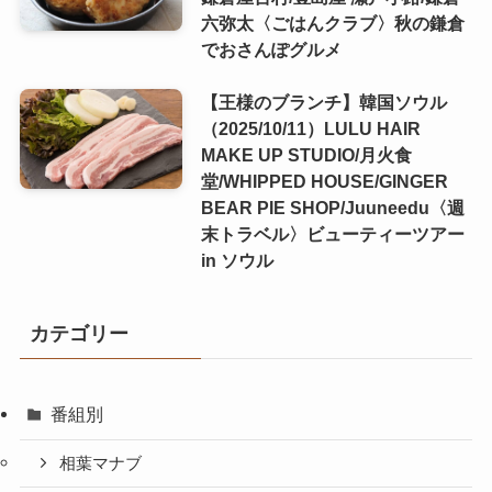
六弥太〈ごはんクラブ〉秋の鎌倉
でおさんぽグルメ
【王様のブランチ】韓国ソウル
（2025/10/11）LULU HAIR
MAKE UP STUDIO/月火食
堂/WHIPPED HOUSE/GINGER
BEAR PIE SHOP/Juuneedu〈週
末トラベル〉ビューティーツアー
in ソウル
カテゴリー
番組別
相葉マナブ