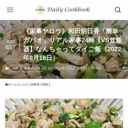
《家事ヤロウ》和田明日香「簡単
ガパオ」リアル家事24時【VS炊飯
2022
8/17
器】なんちゃってタイご飯（2022
年8月16日）
2022年8月17日
2024年2月10日
鶏肉
家事ヤロウ
ホーム
レシピ
肉料理
鶏肉