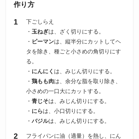
作り方
下ごしらえ
・
玉ねぎ
は、ざく切りにする。
・
ピーマン
は、縦半分にカットしてヘ
タを除き、種ごと小さめの角切りにす
る。
・
にんにく
は、みじん切りにする。
・
鶏もも肉
は、余分な脂を取り除き、
小さめの一口大にカットする。
・
青じそ
は、みじん切りにする。
・
にら
は、小口切りにする。
・
バジル
は、みじん切りにする。
フライパンに油（適量）を熱し、にん