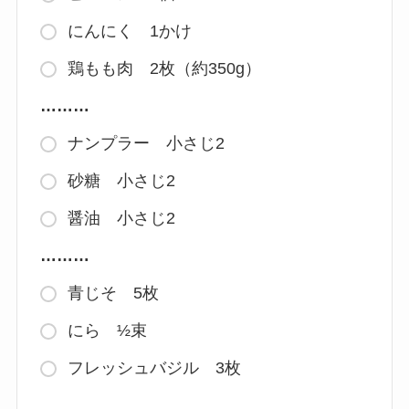
にんにく 1かけ
鶏もも肉 2枚（約350g）
………
ナンプラー 小さじ2
砂糖 小さじ2
醤油 小さじ2
………
青じそ 5枚
にら ½束
フレッシュバジル 3枚