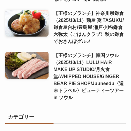
【王様のブランチ】神奈川県鎌倉
（2025/10/11）麺屋 奨 TASUKU/
鎌倉屋台村/豊島屋 瀬戸小路/鎌倉
六弥太〈ごはんクラブ〉秋の鎌倉
でおさんぽグルメ
【王様のブランチ】韓国ソウル
（2025/10/11）LULU HAIR
MAKE UP STUDIO/月火食
堂/WHIPPED HOUSE/GINGER
BEAR PIE SHOP/Juuneedu〈週
末トラベル〉ビューティーツアー
in ソウル
カテゴリー