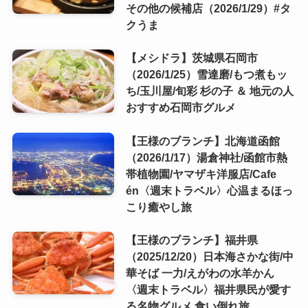
その他の候補店（2026/1/29）#タ
クうま
【メシドラ】茨城県石岡市
（2026/1/25）雪達磨/もつ煮もッ
ち/玉川屋/旬彩 杉の子 ＆ 地元の人
おすすめ石岡市グルメ
【王様のブランチ】北海道函館
（2026/1/17）湯倉神社/函館市熱
帯植物園/ヤマザキ洋服店/Cafe
én〈週末トラベル〉心温まるほっ
こり癒やし旅
【王様のブランチ】福井県
（2025/12/20）日本海さかな街/中
華そば 一力/えがわの水羊かん
〈週末トラベル〉福井県民が愛す
る名物グルメ 食い倒れ旅