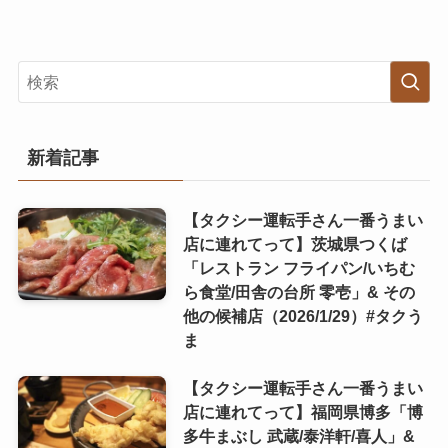
新着記事
【タクシー運転手さん一番うまい
店に連れてって】茨城県つくば
「レストラン フライパン/いちむ
ら食堂/田舎の台所 零壱」& その
他の候補店（2026/1/29）#タクう
ま
【タクシー運転手さん一番うまい
店に連れてって】福岡県博多「博
多牛まぶし 武蔵/泰洋軒/喜人」&