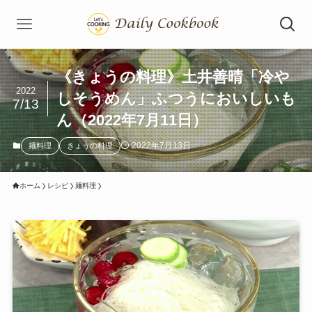
《きょうの料理》土井善晴「冷や
2022
しそうめん」ふつうにおいしいも
7/13
ん（2022年7月11日）
2022年7月13日
麺料理
きょうの料理
ホーム
レシピ
麺料理