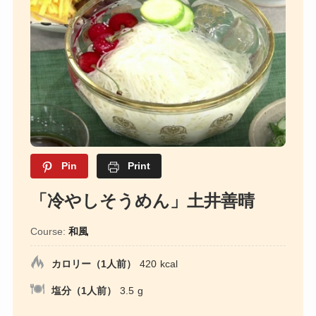
Pin
Print
「冷やしそうめん」土井善晴
Course:
和風
カロリー（1人前）
420
kcal
塩分（1人前）
3.5
g