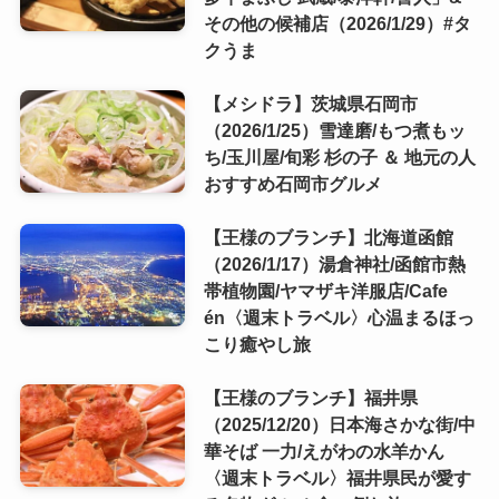
その他の候補店（2026/1/29）#タ
クうま
【メシドラ】茨城県石岡市
（2026/1/25）雪達磨/もつ煮もッ
ち/玉川屋/旬彩 杉の子 ＆ 地元の人
おすすめ石岡市グルメ
【王様のブランチ】北海道函館
（2026/1/17）湯倉神社/函館市熱
帯植物園/ヤマザキ洋服店/Cafe
én〈週末トラベル〉心温まるほっ
こり癒やし旅
【王様のブランチ】福井県
（2025/12/20）日本海さかな街/中
華そば 一力/えがわの水羊かん
〈週末トラベル〉福井県民が愛す