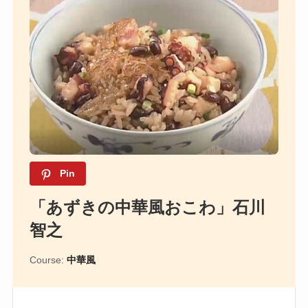
Pin
「あずきの中華風おこわ」石川
智之
Course:
中華風