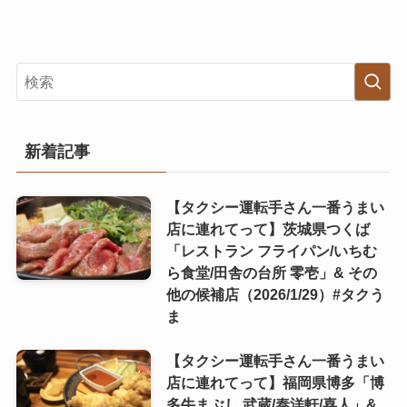
新着記事
【タクシー運転手さん一番うまい
店に連れてって】茨城県つくば
「レストラン フライパン/いちむ
ら食堂/田舎の台所 零壱」& その
他の候補店（2026/1/29）#タクう
ま
【タクシー運転手さん一番うまい
店に連れてって】福岡県博多「博
多牛まぶし 武蔵/泰洋軒/喜人」&