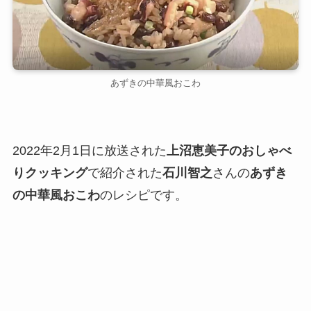
あずきの中華風おこわ
2022年2月1日に放送された
上沼恵美子のおしゃべ
りクッキング
で紹介された
石川智之
さんの
あずき
の中華風おこわ
のレシピです。