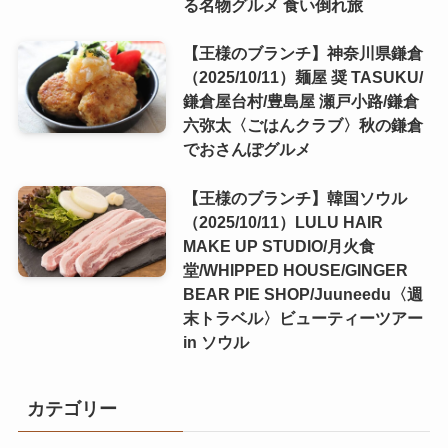
る名物グルメ 食い倒れ旅
【王様のブランチ】神奈川県鎌倉
（2025/10/11）麺屋 奨 TASUKU/
鎌倉屋台村/豊島屋 瀬戸小路/鎌倉
六弥太〈ごはんクラブ〉秋の鎌倉
でおさんぽグルメ
【王様のブランチ】韓国ソウル
（2025/10/11）LULU HAIR
MAKE UP STUDIO/月火食
堂/WHIPPED HOUSE/GINGER
BEAR PIE SHOP/Juuneedu〈週
末トラベル〉ビューティーツアー
in ソウル
カテゴリー