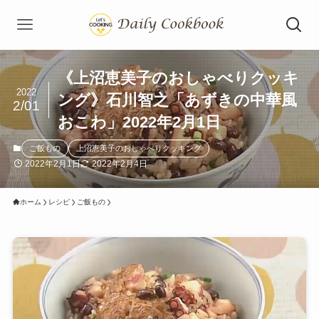
《上沼恵美子のおしゃべりクッキ
2022
ング》石川智之「あずきの中華風
2/01
おこわ」2022年2月1日
ご飯もの
上沼恵美子のおしゃべりクッキング
2022年2月1日
2022年2月4日
ホーム
レシピ
ご飯もの