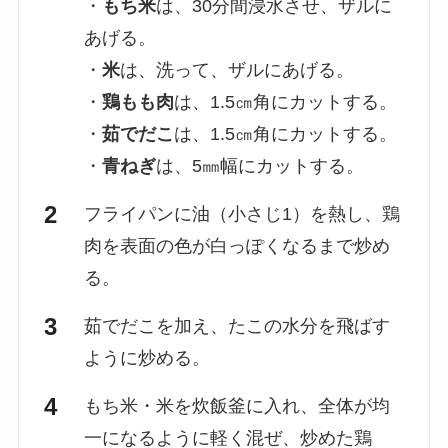
・
もち米
は、30分間浸水させ、ザルに
あげる。
・
米
は、洗って、ザルにあげる。
・
鶏もも肉
は、1.5㎝角にカットする。
・
茹でだこ
は、1.5㎝角にカットする。
・
青ねぎ
は、5㎜幅にカットする。
フライパンに油（小さじ1）を熱し、鶏
肉を表面の色が白っぽくなるまで炒め
る。
茹でだこを加え、たこの水分を飛ばす
ように炒める。
もち米・米を炊飯釜に入れ、全体が均
一になるように軽く混ぜ、炒めた鶏