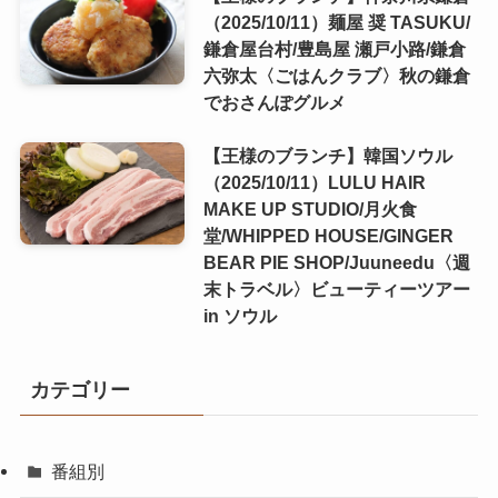
（2025/10/11）麺屋 奨 TASUKU/
鎌倉屋台村/豊島屋 瀬戸小路/鎌倉
六弥太〈ごはんクラブ〉秋の鎌倉
でおさんぽグルメ
【王様のブランチ】韓国ソウル
（2025/10/11）LULU HAIR
MAKE UP STUDIO/月火食
堂/WHIPPED HOUSE/GINGER
BEAR PIE SHOP/Juuneedu〈週
末トラベル〉ビューティーツアー
in ソウル
カテゴリー
番組別