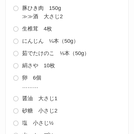
豚ひき肉 150g
≫≫酒 大さじ2
生椎茸 4枚
にんじん ¼本（50g）
茹でたけのこ ⅓本（50g）
絹さや 10枚
卵 6個
………
醤油 大さじ1
砂糖 小さじ2
塩 小さじ½