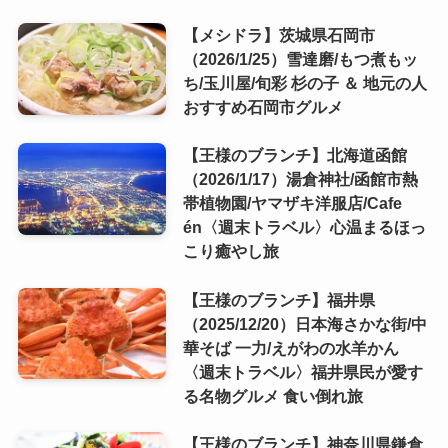
【メシドラ】茨城県石岡市
（2026/1/25）雪達磨/もつ煮もッ
ち/玉川屋/旬彩 杉の子 ＆ 地元の人
おすすめ石岡市グルメ
【王様のブランチ】北海道函館
（2026/1/17）湯倉神社/函館市熱
帯植物園/ヤマザキ洋服店/Cafe
én〈週末トラベル〉心温まるほっ
こり癒やし旅
【王様のブランチ】福井県
（2025/12/20）日本海さかな街/中
華そば 一力/えがわの水羊かん
〈週末トラベル〉福井県民が愛す
る名物グルメ 食い倒れ旅
【王様のブランチ】神奈川県鎌倉