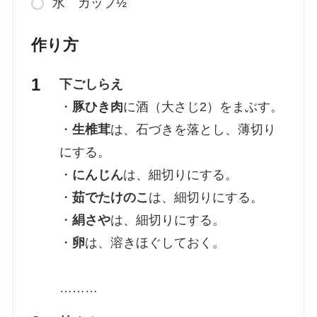
水 カップ½
作り方
下ごしらえ
・
豚ひき肉
に酒（大さじ2）をまぶす。
・
生椎茸
は、石づきを落とし、薄切り
にする。
・
にんじん
は、細切りにする。
・
茹でたけのこ
は、細切りにする。
・
絹さや
は、細切りにする。
・
卵
は、溶きほぐしておく。
………