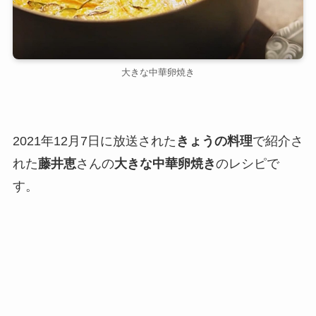
大きな中華卵焼き
2021年12月7日に放送された
きょうの料理
で紹介さ
れた
藤井恵
さんの
大きな中華卵焼き
のレシピで
す。