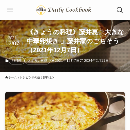
《きょうの料理》藤井恵「大きな
2021
中華卵焼き 」藤井家のごちそう
12/07
（2021年12月7日）
2021年12月7日
2024年2月11日
卵料理
きょうの料理
ホーム
レシピ
その他
卵料理