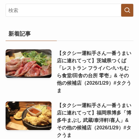
新着記事
【タクシー運転手さん一番うまい
店に連れてって】茨城県つくば
「レストラン フライパン/いちむ
ら食堂/田舎の台所 零壱」& その
他の候補店（2026/1/29）#タクう
ま
【タクシー運転手さん一番うまい
店に連れてって】福岡県博多「博
多牛まぶし 武蔵/泰洋軒/喜人」&
その他の候補店（2026/1/29）#タ
クうま