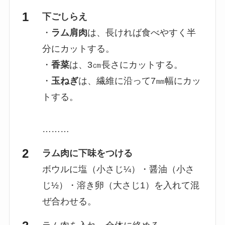
下ごしらえ
・
ラム肩肉
は、長ければ食べやすく半
分にカットする。
・
香菜
は、3㎝長さにカットする。
・
玉ねぎ
は、繊維に沿って7㎜幅にカッ
トする。
………
ラム肉に下味をつける
ボウルに塩（小さじ¼）・醤油（小さ
じ½）・溶き卵（大さじ1）を入れて混
ぜ合わせる。