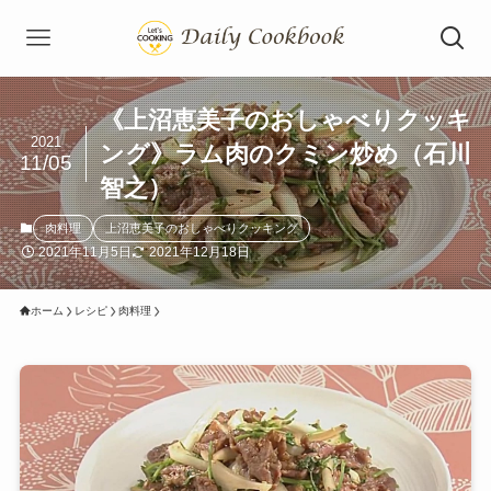
《上沼恵美子のおしゃべりクッキ
2021
ング》ラム肉のクミン炒め（石川
11/05
智之）
肉料理
上沼恵美子のおしゃべりクッキング
2021年11月5日
2021年12月18日
ホーム
レシピ
肉料理