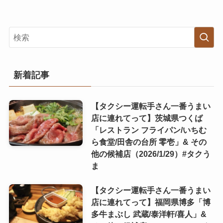
新着記事
【タクシー運転手さん一番うまい
店に連れてって】茨城県つくば
「レストラン フライパン/いちむ
ら食堂/田舎の台所 零壱」& その
他の候補店（2026/1/29）#タクう
ま
【タクシー運転手さん一番うまい
店に連れてって】福岡県博多「博
多牛まぶし 武蔵/泰洋軒/喜人」&