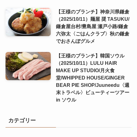
【王様のブランチ】神奈川県鎌倉
（2025/10/11）麺屋 奨 TASUKU/
鎌倉屋台村/豊島屋 瀬戸小路/鎌倉
六弥太〈ごはんクラブ〉秋の鎌倉
でおさんぽグルメ
【王様のブランチ】韓国ソウル
（2025/10/11）LULU HAIR
MAKE UP STUDIO/月火食
堂/WHIPPED HOUSE/GINGER
BEAR PIE SHOP/Juuneedu〈週
末トラベル〉ビューティーツアー
in ソウル
カテゴリー