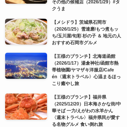
その他の候補店（2026/1/29）#タ
クうま
【メシドラ】茨城県石岡市
（2026/1/25）雪達磨/もつ煮もッ
ち/玉川屋/旬彩 杉の子 ＆ 地元の人
おすすめ石岡市グルメ
【王様のブランチ】北海道函館
（2026/1/17）湯倉神社/函館市熱
帯植物園/ヤマザキ洋服店/Cafe
én〈週末トラベル〉心温まるほっ
こり癒やし旅
【王様のブランチ】福井県
（2025/12/20）日本海さかな街/中
華そば 一力/えがわの水羊かん
〈週末トラベル〉福井県民が愛す
る名物グルメ 食い倒れ旅