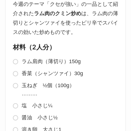
今週のテーマ「クセが強い」の一品として紹
介された
ラム肉のクミン炒め
は、ラム肉の薄
切りとシャンツァイを使ったピリ辛でスパイ
スの効いた炒めものです。
材料（2人分）
ラム肩肉（薄切り）150g
香菜（シャンツァイ）30g
玉ねぎ ½個（100g）
………
塩 小さじ¼
醤油 小さじ½
溶き卵 大さじ1