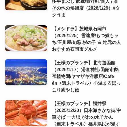
多牛まぶし 武蔵/泰洋軒/喜人」&
その他の候補店（2026/1/29）#タ
クうま
【メシドラ】茨城県石岡市
（2026/1/25）雪達磨/もつ煮もッ
ち/玉川屋/旬彩 杉の子 ＆ 地元の人
おすすめ石岡市グルメ
【王様のブランチ】北海道函館
（2026/1/17）湯倉神社/函館市熱
帯植物園/ヤマザキ洋服店/Cafe
én〈週末トラベル〉心温まるほっ
こり癒やし旅
【王様のブランチ】福井県
（2025/12/20）日本海さかな街/中
華そば 一力/えがわの水羊かん
〈週末トラベル〉福井県民が愛す