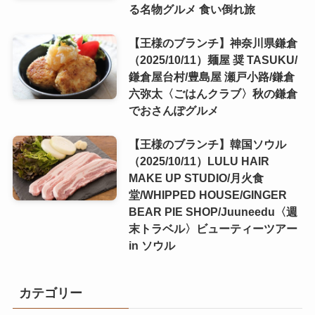
る名物グルメ 食い倒れ旅
【王様のブランチ】神奈川県鎌倉
（2025/10/11）麺屋 奨 TASUKU/
鎌倉屋台村/豊島屋 瀬戸小路/鎌倉
六弥太〈ごはんクラブ〉秋の鎌倉
でおさんぽグルメ
【王様のブランチ】韓国ソウル
（2025/10/11）LULU HAIR
MAKE UP STUDIO/月火食
堂/WHIPPED HOUSE/GINGER
BEAR PIE SHOP/Juuneedu〈週
末トラベル〉ビューティーツアー
in ソウル
カテゴリー