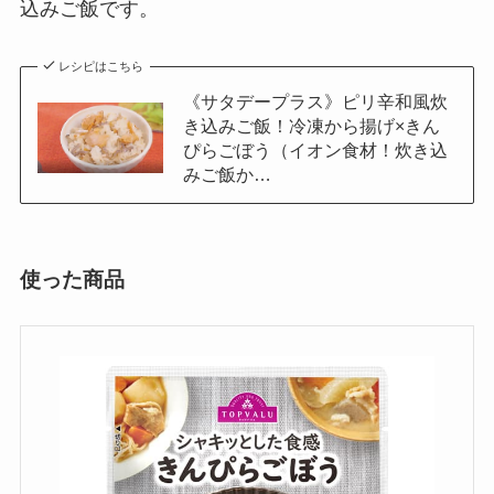
込みご飯です。
レシピはこちら
《サタデープラス》ピリ辛和風炊
き込みご飯！冷凍から揚げ×きん
ぴらごぼう（イオン食材！炊き込
みご飯か…
使った商品