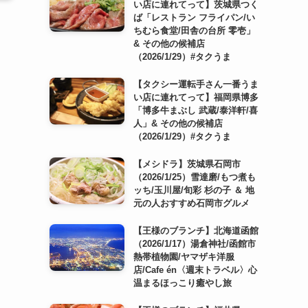
い店に連れてって】茨城県つく
ば「レストラン フライパン/い
ちむら食堂/田舎の台所 零壱」
& その他の候補店
（2026/1/29）#タクうま
【タクシー運転手さん一番うま
い店に連れてって】福岡県博多
「博多牛まぶし 武蔵/泰洋軒/喜
人」& その他の候補店
（2026/1/29）#タクうま
【メシドラ】茨城県石岡市
（2026/1/25）雪達磨/もつ煮も
ッち/玉川屋/旬彩 杉の子 ＆ 地
元の人おすすめ石岡市グルメ
【王様のブランチ】北海道函館
（2026/1/17）湯倉神社/函館市
熱帯植物園/ヤマザキ洋服
店/Cafe én〈週末トラベル〉心
温まるほっこり癒やし旅