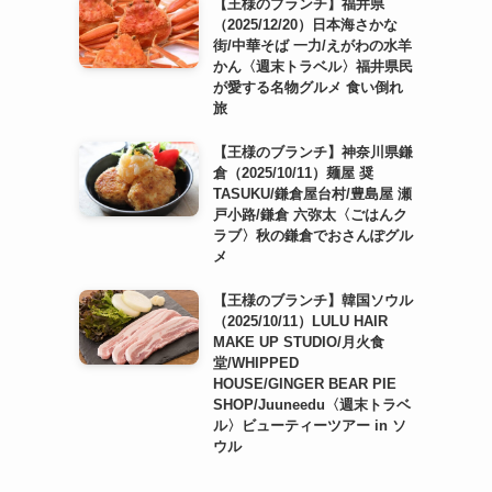
【王様のブランチ】福井県
（2025/12/20）日本海さかな
街/中華そば 一力/えがわの水羊
かん〈週末トラベル〉福井県民
が愛する名物グルメ 食い倒れ
旅
【王様のブランチ】神奈川県鎌
倉（2025/10/11）麺屋 奨
TASUKU/鎌倉屋台村/豊島屋 瀬
戸小路/鎌倉 六弥太〈ごはんク
ラブ〉秋の鎌倉でおさんぽグル
メ
【王様のブランチ】韓国ソウル
（2025/10/11）LULU HAIR
MAKE UP STUDIO/月火食
堂/WHIPPED
HOUSE/GINGER BEAR PIE
SHOP/Juuneedu〈週末トラベ
ル〉ビューティーツアー in ソ
ウル