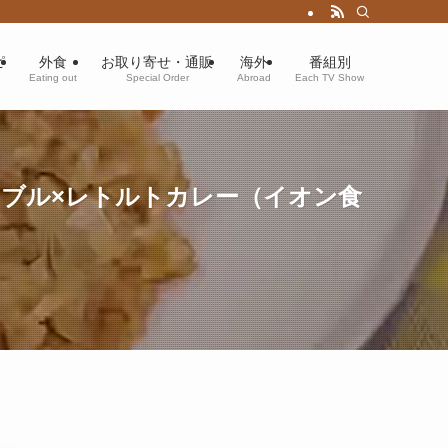
ピ
外食
お取り寄せ・通販
海外
番組別
Eating out
Special Order
Abroad
Each TV Show
ブル×レトルトカレー（イオン食