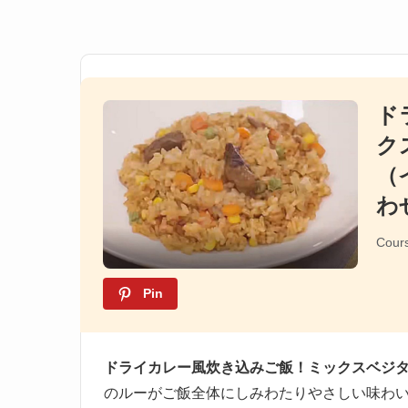
ド
ク
（
わ
Cour
Pin
ドライカレー風炊き込みご飯！ミックスベジタ
のルーがご飯全体にしみわたりやさしい味わ