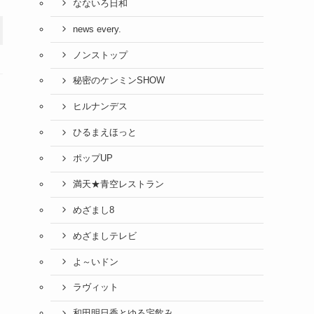
なないろ日和
news every.
ノンストップ
秘密のケンミンSHOW
ヒルナンデス
ひるまえほっと
ポップUP
満天★青空レストラン
めざまし8
めざましテレビ
よ～いドン
ラヴィット
和田明日香とゆる宅飲み