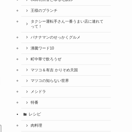
王様のブランチ
タクシー運転手さん一番うまい店に連れて
って！
バナナマンのせっかくグルメ
沸騰ワード10
町中華で飲ろうぜ
マツコ＆有吉 かりそめ天国
マツコの知らない世界
メシドラ
特番
レシピ
肉料理