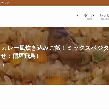
のグルメ
ホーム
レシ
Home
Recipe
イカレー風炊き込みご飯！ミックスベジタ
わせ：稲垣飛鳥）
18日