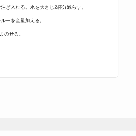
で注ぎ入れる。水を大さじ2杯分減らす。
ールーを全量加える。
ままのせる。