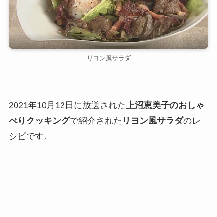
リヨン風サラダ
2021年10月12日に放送された
上沼恵美子のおしゃ
べりクッキング
で紹介された
リヨン風サラダ
のレ
シピです。