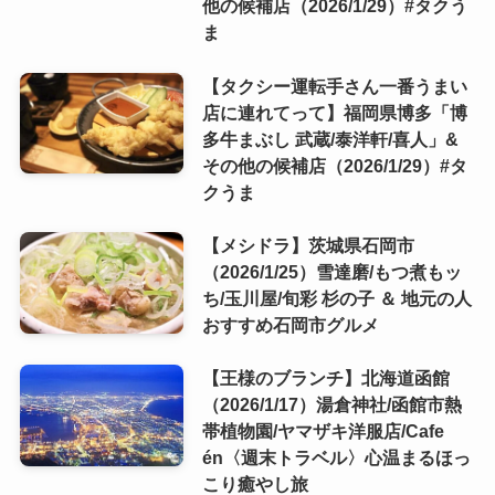
他の候補店（2026/1/29）#タクう
ま
【タクシー運転手さん一番うまい
店に連れてって】福岡県博多「博
多牛まぶし 武蔵/泰洋軒/喜人」&
その他の候補店（2026/1/29）#タ
クうま
【メシドラ】茨城県石岡市
（2026/1/25）雪達磨/もつ煮もッ
ち/玉川屋/旬彩 杉の子 ＆ 地元の人
おすすめ石岡市グルメ
【王様のブランチ】北海道函館
（2026/1/17）湯倉神社/函館市熱
帯植物園/ヤマザキ洋服店/Cafe
én〈週末トラベル〉心温まるほっ
こり癒やし旅