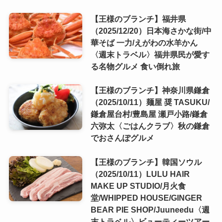
【王様のブランチ】福井県
（2025/12/20）日本海さかな街/中
華そば 一力/えがわの水羊かん
〈週末トラベル〉福井県民が愛す
る名物グルメ 食い倒れ旅
【王様のブランチ】神奈川県鎌倉
（2025/10/11）麺屋 奨 TASUKU/
鎌倉屋台村/豊島屋 瀬戸小路/鎌倉
六弥太〈ごはんクラブ〉秋の鎌倉
でおさんぽグルメ
【王様のブランチ】韓国ソウル
（2025/10/11）LULU HAIR
MAKE UP STUDIO/月火食
堂/WHIPPED HOUSE/GINGER
BEAR PIE SHOP/Juuneedu〈週
末トラベル〉ビューティーツアー