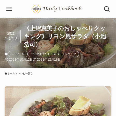
《上沼恵美子のおしゃべりクッ
2021
キング》リヨン風サラダ（小池
10/12
浩司）
レシピ一覧
上沼恵美子のおしゃべりクッキング
2021年10月12日
2021年12月18日
ホーム
レシピ一覧