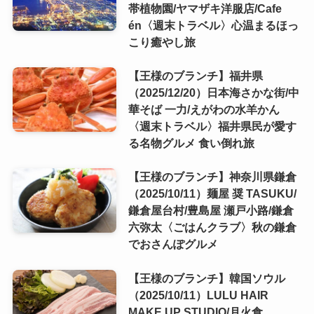
帯植物園/ヤマザキ洋服店/Cafe
én〈週末トラベル〉心温まるほっ
こり癒やし旅
【王様のブランチ】福井県
（2025/12/20）日本海さかな街/中
華そば 一力/えがわの水羊かん
〈週末トラベル〉福井県民が愛す
る名物グルメ 食い倒れ旅
【王様のブランチ】神奈川県鎌倉
（2025/10/11）麺屋 奨 TASUKU/
鎌倉屋台村/豊島屋 瀬戸小路/鎌倉
六弥太〈ごはんクラブ〉秋の鎌倉
でおさんぽグルメ
【王様のブランチ】韓国ソウル
（2025/10/11）LULU HAIR
MAKE UP STUDIO/月火食