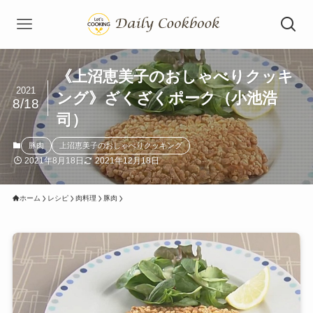
《上沼恵美子のおしゃべりクッキ
2021
ング》ざくざくポーク（小池浩
8/18
司）
豚肉
上沼恵美子のおしゃべりクッキング
2021年8月18日
2021年12月18日
ホーム
レシピ
肉料理
豚肉