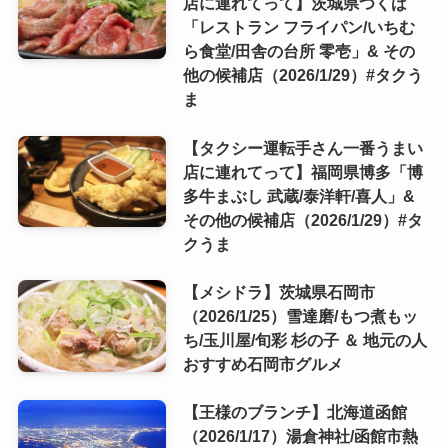
店に連れてって】茨城県つくば
「レストラン フライパン/いちむ
ら食堂/田舎の台所 零壱」& その
他の候補店（2026/1/29）#タクう
ま
【タクシー運転手さん一番うまい
店に連れてって】福岡県博多「博
多牛まぶし 武蔵/泰洋軒/喜人」&
その他の候補店（2026/1/29）#タ
クうま
【メシドラ】茨城県石岡市
（2026/1/25）雪達磨/もつ煮もッ
ち/玉川屋/旬彩 杉の子 ＆ 地元の人
おすすめ石岡市グルメ
【王様のブランチ】北海道函館
（2026/1/17）湯倉神社/函館市熱