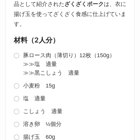
品として紹介された
ざくざくポーク
は、衣に
揚げ玉を使ってざくざく食感に仕上げていま
す。
材料（2人分）
豚ロース肉（薄切り）12枚（150g）
≫≫塩 適量
≫≫黒こしょう 適量
小麦粉 15g
塩 適量
こしょう 適量
溶き卵 ½個分
揚げ玉 60g