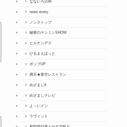
なないろ日和
news every.
ノンストップ
秘密のケンミンSHOW
ヒルナンデス
ひるまえほっと
ポップUP
満天★青空レストラン
めざまし8
めざましテレビ
よ～いドン
ラヴィット
和田明日香とゆる宅飲み