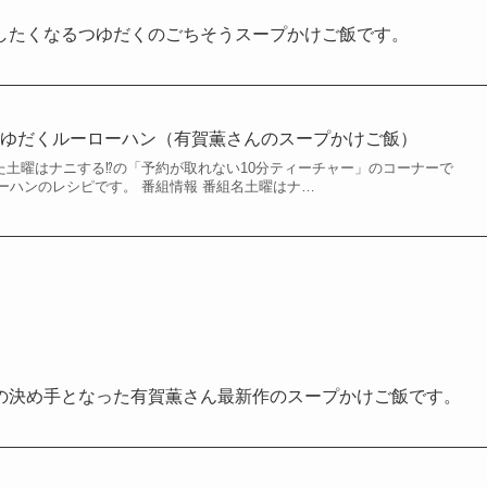
したくなるつゆだくのごちそうスープかけご飯です。
つゆだくルーローハン（有賀薫さんのスープかけご飯）
された土曜はナニする⁉の「予約が取れない10分ティーチャー」のコーナーで
ーハンのレシピです。 番組情報 番組名土曜はナ…
の決め手となった有賀薫さん最新作のスープかけご飯です。