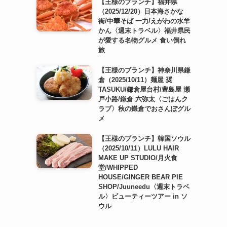
【王様のブランチ】福井県
（2025/12/20）日本海さかな
街/中華そば 一力/えがわの水羊
かん〈週末トラベル〉福井県民
が愛する名物グルメ 食い倒れ
旅
【王様のブランチ】神奈川県鎌
倉（2025/10/11）麺屋 奨
TASUKU/鎌倉屋台村/豊島屋 瀬
戸小路/鎌倉 六弥太〈ごはんク
ラブ〉秋の鎌倉でおさんぽグル
メ
【王様のブランチ】韓国ソウル
（2025/10/11）LULU HAIR
MAKE UP STUDIO/月火食
堂/WHIPPED
HOUSE/GINGER BEAR PIE
SHOP/Juuneedu〈週末トラベ
ル〉ビューティーツアー in ソ
ウル