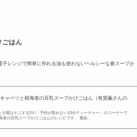
けごはん
電子レンジで簡単に作れる油も使わないヘルシーな春スープか
春キャベツと桜海老の豆乳スープかけごはん（有賀薫さんの
された土曜はナニする⁉の「予約が取れない10分ティーチャー」のコーナーで
海老の豆乳スープかけごはんのレシピです。 番組…