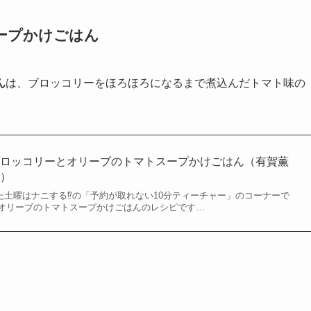
ープかけごはん
ん
は、ブロッコリーをほろほろになるまで煮込んだトマト味の
ブロッコリーとオリーブのトマトスープかけごはん（有賀薫
飯）
された土曜はナニする⁉の「予約が取れない10分ティーチャー」のコーナーで
オリーブのトマトスープかけごはんのレシピです…