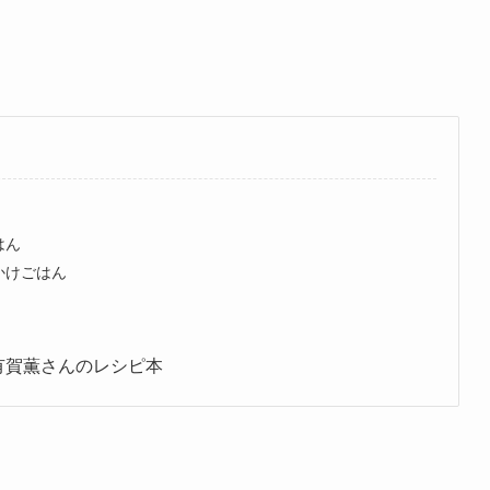
はん
かけごはん
有賀薫さんのレシピ本