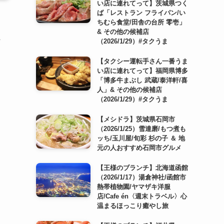
い店に連れてって】茨城県つく
ば「レストラン フライパン/い
ちむら食堂/田舎の台所 零壱」
& その他の候補店
ん
（2026/1/29）#タクうま
【タクシー運転手さん一番うま
い店に連れてって】福岡県博多
「博多牛まぶし 武蔵/泰洋軒/喜
人」& その他の候補店
（2026/1/29）#タクうま
【メシドラ】茨城県石岡市
（2026/1/25）雪達磨/もつ煮も
ッち/玉川屋/旬彩 杉の子 ＆ 地
元の人おすすめ石岡市グルメ
【王様のブランチ】北海道函館
（2026/1/17）湯倉神社/函館市
熱帯植物園/ヤマザキ洋服
店/Cafe én〈週末トラベル〉心
温まるほっこり癒やし旅