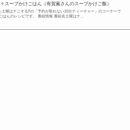
坦々スープかけごはん（有賀薫さんのスープかけご飯）
された土曜はナニする⁉の「予約が取れない10分ティーチャー」のコーナーで
ごはんのレシピです。 番組情報 番組名土曜はナ…