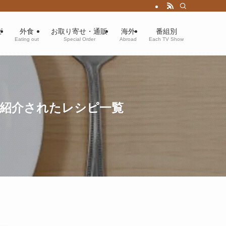
ピ
外食
お取り寄せ・通販
海外
番組別
Eating out
Special Order
Abroad
Each TV Show
）紹介されたレシピ一覧