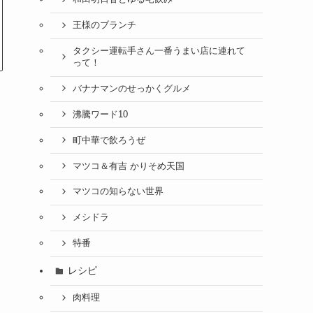
王様のブランチ
タクシー運転手さん一番うまい店に連れて
って！
バナナマンのせっかくグルメ
沸騰ワード10
町中華で飲ろうぜ
マツコ＆有吉 かりそめ天国
マツコの知らない世界
メシドラ
特番
レシピ
肉料理