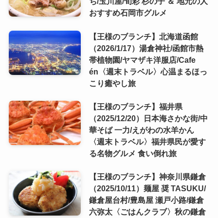
ち/玉川屋/旬彩 杉の子 ＆ 地元の人
おすすめ石岡市グルメ
【王様のブランチ】北海道函館
（2026/1/17）湯倉神社/函館市熱
帯植物園/ヤマザキ洋服店/Cafe
én〈週末トラベル〉心温まるほっ
こり癒やし旅
【王様のブランチ】福井県
（2025/12/20）日本海さかな街/中
華そば 一力/えがわの水羊かん
〈週末トラベル〉福井県民が愛す
る名物グルメ 食い倒れ旅
【王様のブランチ】神奈川県鎌倉
（2025/10/11）麺屋 奨 TASUKU/
鎌倉屋台村/豊島屋 瀬戸小路/鎌倉
六弥太〈ごはんクラブ〉秋の鎌倉