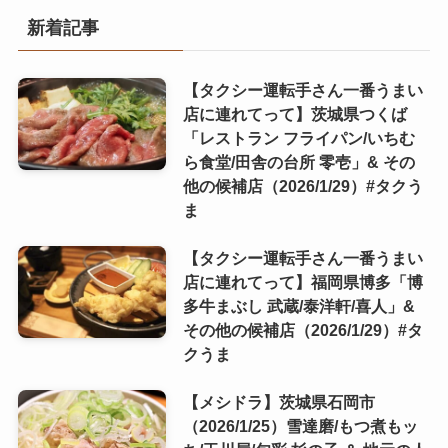
新着記事
【タクシー運転手さん一番うまい
店に連れてって】茨城県つくば
「レストラン フライパン/いちむ
ら食堂/田舎の台所 零壱」& その
他の候補店（2026/1/29）#タクう
ま
【タクシー運転手さん一番うまい
店に連れてって】福岡県博多「博
多牛まぶし 武蔵/泰洋軒/喜人」&
その他の候補店（2026/1/29）#タ
クうま
【メシドラ】茨城県石岡市
（2026/1/25）雪達磨/もつ煮もッ