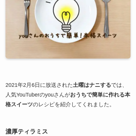
2021年2月6日に放送された
土曜はナニする
では、
人気YouTuberのyouさんが
おうちで簡単に作れる本
格スイーツ
のレシピを紹介してくれました。
濃厚ティラミス