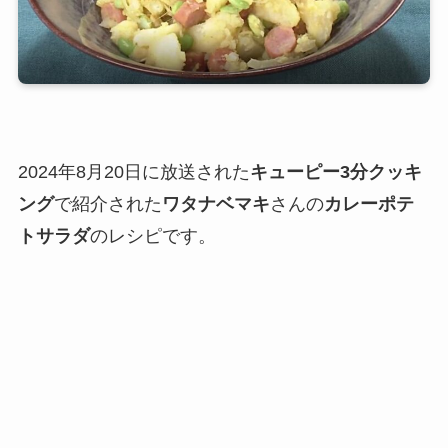
2024年8月20日に放送された
キューピー3分クッキ
ング
で紹介された
ワタナベマキ
さんの
カレーポテ
トサラダ
のレシピです。