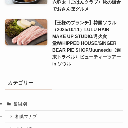
六弥太〈ごはんクラブ〉秋の鎌倉
でおさんぽグルメ
【王様のブランチ】韓国ソウル
（2025/10/11）LULU HAIR
MAKE UP STUDIO/月火食
堂/WHIPPED HOUSE/GINGER
BEAR PIE SHOP/Juuneedu〈週
末トラベル〉ビューティーツアー
in ソウル
カテゴリー
番組別
相葉マナブ