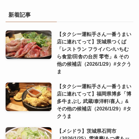
新着記事
【タクシー運転手さん一番うまい
店に連れてって】茨城県つくば
「レストラン フライパン/いちむ
ら食堂/田舎の台所 零壱」& その
他の候補店（2026/1/29）#タクう
ま
【タクシー運転手さん一番うまい
店に連れてって】福岡県博多「博
多牛まぶし 武蔵/泰洋軒/喜人」&
その他の候補店（2026/1/29）#タ
クうま
【メシドラ】茨城県石岡市
（2026/1/25）雪達磨/もつ煮もッ