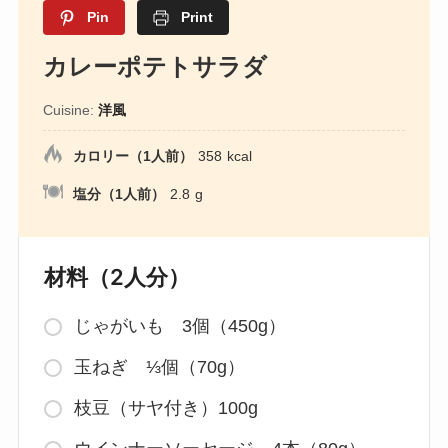
Pin
Print
カレーポテトサラダ
Cuisine:
洋風
カロリー（1人前）
358
kcal
塩分（1人前）
2.8
g
材料（2人分）
じゃがいも 3個（450g）
玉ねぎ ⅓個（70g）
枝豆（サヤ付き）100g