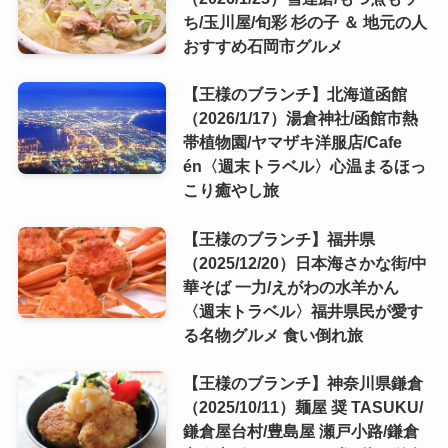
ち/玉川屋/旬彩 杉の子 ＆ 地元の人
おすすめ石岡市グルメ
【王様のブランチ】北海道函館
（2026/1/17）湯倉神社/函館市熱
帯植物園/ヤマザキ洋服店/Cafe
én〈週末トラベル〉心温まるほっ
こり癒やし旅
【王様のブランチ】福井県
（2025/12/20）日本海さかな街/中
華そば 一力/えがわの水羊かん
〈週末トラベル〉福井県民が愛す
る名物グルメ 食い倒れ旅
【王様のブランチ】神奈川県鎌倉
（2025/10/11）麺屋 奨 TASUKU/
鎌倉屋台村/豊島屋 瀬戸小路/鎌倉