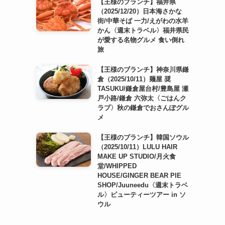
【王様のブランチ】福井県
（2025/12/20）日本海さかな
街/中華そば 一力/えがわの水羊
かん〈週末トラベル〉福井県民
が愛する名物グルメ 食い倒れ
旅
【王様のブランチ】神奈川県鎌
倉（2025/10/11）麺屋 奨
TASUKU/鎌倉屋台村/豊島屋 瀬
戸小路/鎌倉 六弥太〈ごはんク
ラブ〉秋の鎌倉でおさんぽグル
メ
【王様のブランチ】韓国ソウル
（2025/10/11）LULU HAIR
MAKE UP STUDIO/月火食
堂/WHIPPED
HOUSE/GINGER BEAR PIE
SHOP/Juuneedu〈週末トラベ
ル〉ビューティーツアー in ソ
ウル