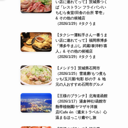
い店に連れてって】茨城県つく
ば「レストラン フライパン/い
ちむら食堂/田舎の台所 零壱」
& その他の候補店
（2026/1/29）#タクうま
【タクシー運転手さん一番うま
い店に連れてって】福岡県博多
「博多牛まぶし 武蔵/泰洋軒/喜
人」& その他の候補店
（2026/1/29）#タクうま
【メシドラ】茨城県石岡市
（2026/1/25）雪達磨/もつ煮も
ッち/玉川屋/旬彩 杉の子 ＆ 地
元の人おすすめ石岡市グルメ
【王様のブランチ】北海道函館
（2026/1/17）湯倉神社/函館市
熱帯植物園/ヤマザキ洋服
店/Cafe én〈週末トラベル〉心
温まるほっこり癒やし旅