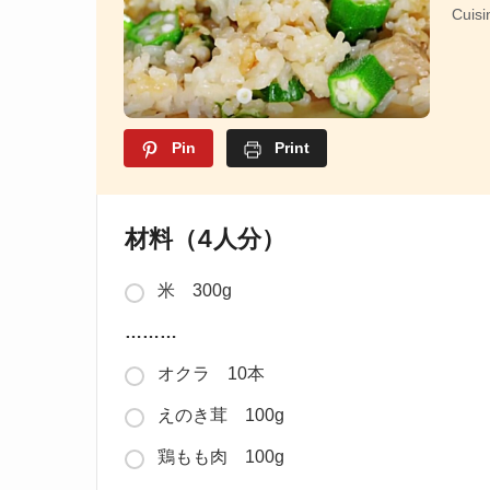
Cuisi
Pin
Print
材料（4人分）
米 300g
………
オクラ 10本
えのき茸 100g
鶏もも肉 100g