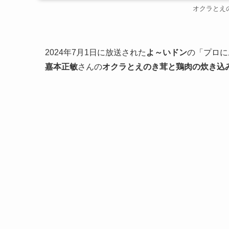
オクラとえ
2024年7月1日に放送された
よ～いドン
の「プロに
嘉本正敏
さんの
オクラとえのき茸と鶏肉の炊き込