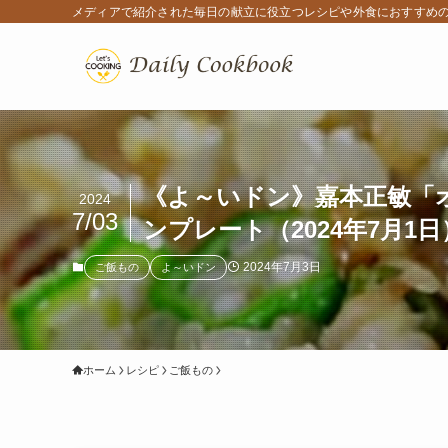
メディアで紹介された毎日の献立に役立つレシピや外食におすすめ
《よ～いドン》嘉本正敏「
2024
7/03
ンプレート（2024年7月1日
2024年7月3日
ご飯もの
よ～いドン
ホーム
レシピ
ご飯もの