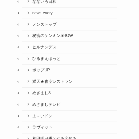
なないろ日和
news every.
ノンストップ
秘密のケンミンSHOW
ヒルナンデス
ひるまえほっと
ポップUP
満天★青空レストラン
めざまし8
めざましテレビ
よ～いドン
ラヴィット
和田明日香とゆる宅飲み