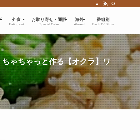
ピ
外食
お取り寄せ・通販
海外
番組別
Eating out
Special Order
Abroad
Each TV Show
」ちゃちゃっと作る【オクラ】ワ