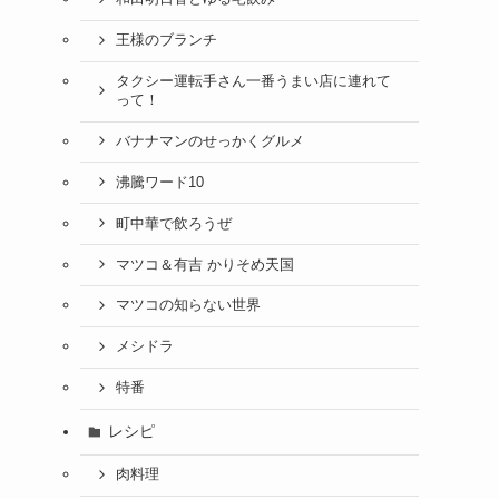
王様のブランチ
タクシー運転手さん一番うまい店に連れて
って！
バナナマンのせっかくグルメ
沸騰ワード10
町中華で飲ろうぜ
マツコ＆有吉 かりそめ天国
マツコの知らない世界
メシドラ
特番
レシピ
肉料理