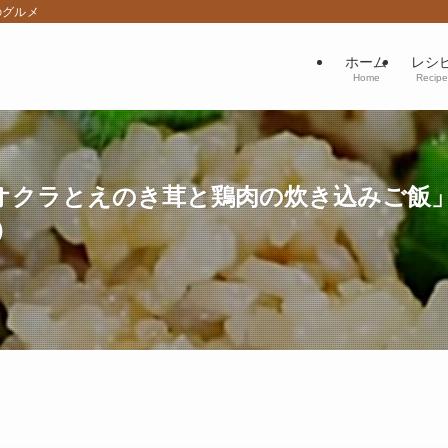
のグルメ
ホーム
レシ
Home
Recipe
オクラとえのき茸と鶏肉の炊き込みご飯
）