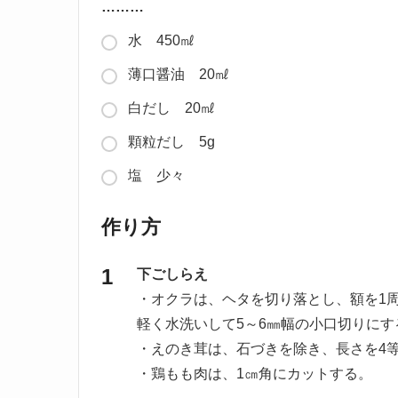
………
水 450㎖
薄口醤油 20㎖
白だし 20㎖
顆粒だし 5g
塩 少々
作り方
下ごしらえ
・オクラは、ヘタを切り落とし、額を1
軽く水洗いして5～6㎜幅の小口切りにす
・えのき茸は、石づきを除き、長さを4
・鶏もも肉は、1㎝角にカットする。