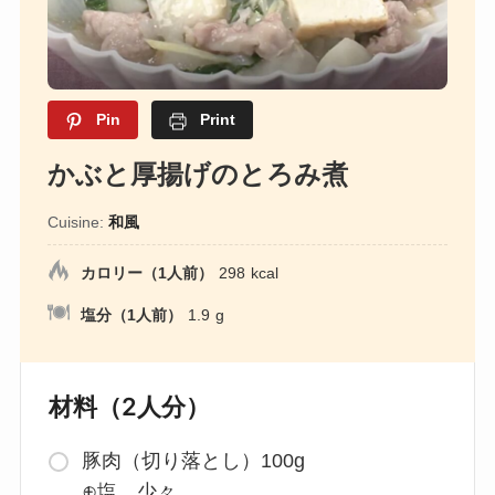
Pin
Print
かぶと厚揚げのとろみ煮
Cuisine:
和風
カロリー（1人前）
298
kcal
塩分（1人前）
1.9
g
材料（2人分）
豚肉（切り落とし）100g
⊕塩 少々