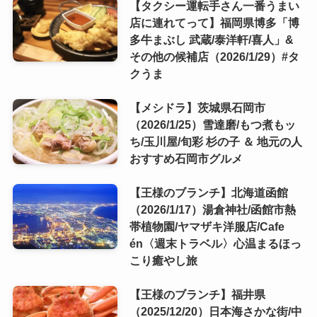
【タクシー運転手さん一番うまい
店に連れてって】福岡県博多「博
多牛まぶし 武蔵/泰洋軒/喜人」&
その他の候補店（2026/1/29）#タ
クうま
【メシドラ】茨城県石岡市
（2026/1/25）雪達磨/もつ煮もッ
ち/玉川屋/旬彩 杉の子 ＆ 地元の人
おすすめ石岡市グルメ
【王様のブランチ】北海道函館
（2026/1/17）湯倉神社/函館市熱
帯植物園/ヤマザキ洋服店/Cafe
én〈週末トラベル〉心温まるほっ
こり癒やし旅
【王様のブランチ】福井県
（2025/12/20）日本海さかな街/中