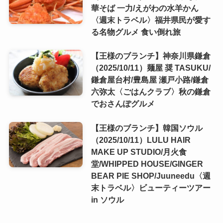
華そば 一力/えがわの水羊かん
〈週末トラベル〉福井県民が愛す
る名物グルメ 食い倒れ旅
【王様のブランチ】神奈川県鎌倉
（2025/10/11）麺屋 奨 TASUKU/
鎌倉屋台村/豊島屋 瀬戸小路/鎌倉
六弥太〈ごはんクラブ〉秋の鎌倉
でおさんぽグルメ
【王様のブランチ】韓国ソウル
（2025/10/11）LULU HAIR
MAKE UP STUDIO/月火食
堂/WHIPPED HOUSE/GINGER
BEAR PIE SHOP/Juuneedu〈週
末トラベル〉ビューティーツアー
in ソウル