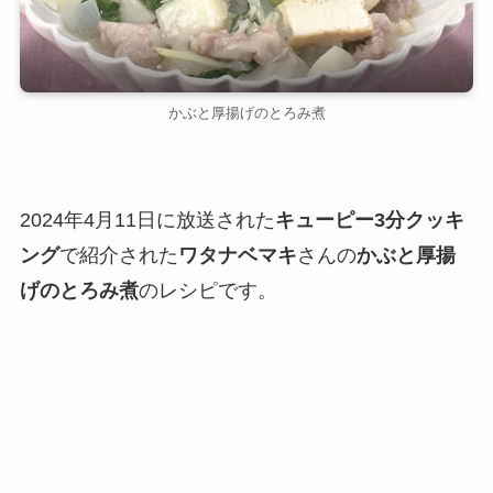
かぶと厚揚げのとろみ煮
2024年4月11日に放送された
キューピー3分クッキ
ング
で紹介された
ワタナベマキ
さんの
かぶと厚揚
げのとろみ煮
のレシピです。