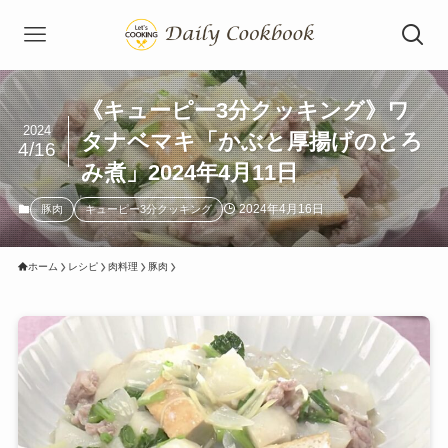
《キューピー3分クッキング》ワ
2024
タナベマキ「かぶと厚揚げのとろ
4/16
み煮」2024年4月11日
2024年4月16日
豚肉
キューピー3分クッキング
ホーム
レシピ
肉料理
豚肉