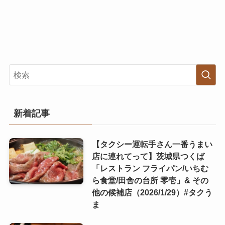
新着記事
【タクシー運転手さん一番うまい
店に連れてって】茨城県つくば
「レストラン フライパン/いちむ
ら食堂/田舎の台所 零壱」& その
他の候補店（2026/1/29）#タクう
ま