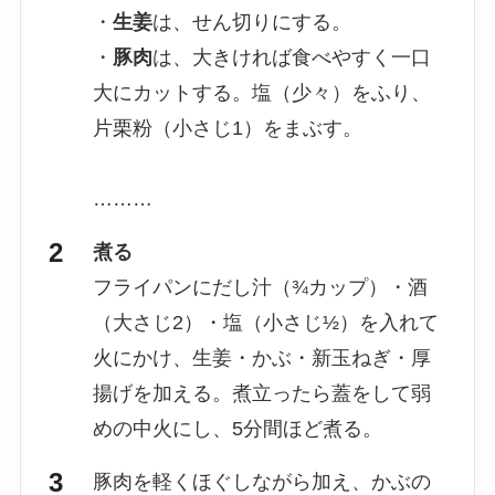
・
生姜
は、せん切りにする。
・
豚肉
は、大きければ食べやすく一口
大にカットする。塩（少々）をふり、
片栗粉（小さじ1）をまぶす。
………
煮る
フライパンにだし汁（¾カップ）・酒
（大さじ2）・塩（小さじ½）を入れて
火にかけ、生姜・かぶ・新玉ねぎ・厚
揚げを加える。煮立ったら蓋をして弱
めの中火にし、5分間ほど煮る。
豚肉を軽くほぐしながら加え、かぶの