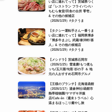
い店に連れてって】茨城県つく
ば「レストラン フライパン/い
ちむら食堂/田舎の台所 零壱」
& その他の候補店
（2026/1/29）#タクうま
【タクシー運転手さん一番うま
い店に連れてって】福岡県博多
「博多牛まぶし 武蔵/泰洋軒/喜
人」& その他の候補店
（2026/1/29）#タクうま
【メシドラ】茨城県石岡市
（2026/1/25）雪達磨/もつ煮も
ッち/玉川屋/旬彩 杉の子 ＆ 地
元の人おすすめ石岡市グルメ
【王様のブランチ】北海道函館
（2026/1/17）湯倉神社/函館市
熱帯植物園/ヤマザキ洋服
店/Cafe én〈週末トラベル〉心
温まるほっこり癒やし旅