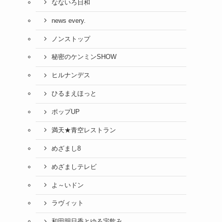
なないろ日和
news every.
ノンストップ
秘密のケンミンSHOW
ヒルナンデス
ひるまえほっと
ポップUP
満天★青空レストラン
めざまし8
めざましテレビ
よ～いドン
ラヴィット
和田明日香とゆる宅飲み