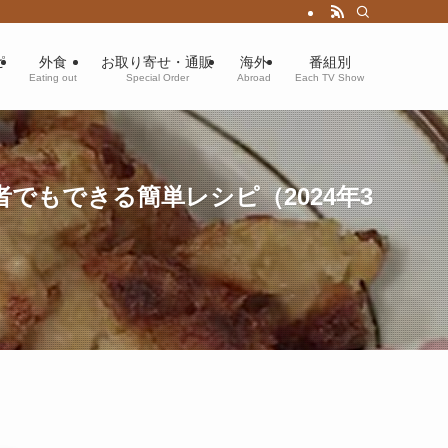
ピ
外食
お取り寄せ・通販
海外
番組別
Eating out
Special Order
Abroad
Each TV Show
でもできる簡単レシピ（2024年3