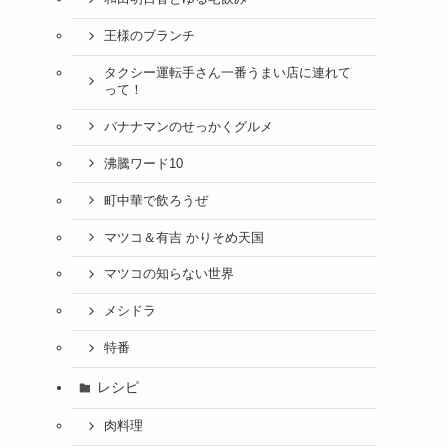
王様のブランチ
タクシー運転手さん一番うまい店に連れて
って！
バナナマンのせっかくグルメ
沸騰ワード10
町中華で飲ろうぜ
マツコ＆有吉 かりそめ天国
マツコの知らない世界
メシドラ
特番
レシピ
肉料理