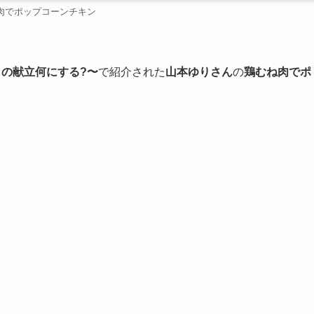
肉でポップコーンチキン
うの献立何にする?〜
で紹介された
山本ゆりさん
の
鶏むね肉でポ