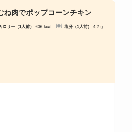
むね肉でポップコーンチキン
カロリー（1人前）
606
kcal
塩分（1人前）
4.2
g