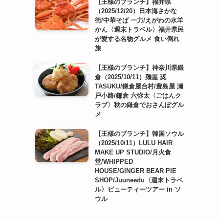
【王様のブランチ】福井県
（2025/12/20）日本海さかな
街/中華そば 一力/えがわの水羊
かん〈週末トラベル〉福井県民
が愛する名物グルメ 食い倒れ
旅
【王様のブランチ】神奈川県鎌
倉（2025/10/11）麺屋 奨
TASUKU/鎌倉屋台村/豊島屋 瀬
戸小路/鎌倉 六弥太〈ごはんク
ラブ〉秋の鎌倉でおさんぽグル
メ
【王様のブランチ】韓国ソウル
（2025/10/11）LULU HAIR
MAKE UP STUDIO/月火食
堂/WHIPPED
HOUSE/GINGER BEAR PIE
SHOP/Juuneedu〈週末トラベ
ル〉ビューティーツアー in ソ
ウル