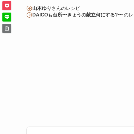
山本ゆり
さんのレシピ
DAIGOも台所〜きょうの献立何にする?〜
のレ