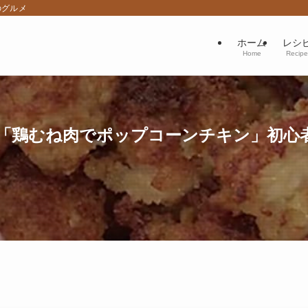
のグルメ
ホーム
レシ
Home
Recipe
り「鶏むね肉でポップコーンチキン」初心者