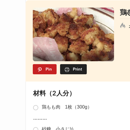
鶏
Pin
Print
材料（2人分）
鶏もも肉 1枚（300g）
………
砂糖 小さじ½