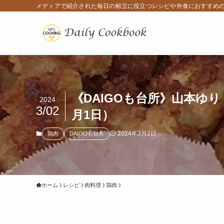
メディアで紹介された毎日の献立に役立つレシピや外食におすすめ
《DAIGOも台所》山本ゆ
2024
3/02
月1日）
2024年3月2日
鶏肉
DAIGOも台所
ホーム
レシピ
肉料理
鶏肉