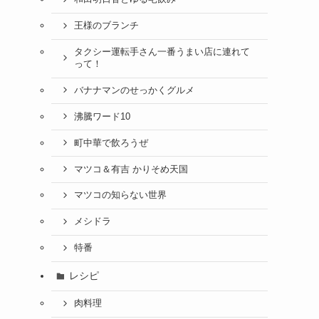
王様のブランチ
タクシー運転手さん一番うまい店に連れて
って！
バナナマンのせっかくグルメ
沸騰ワード10
町中華で飲ろうぜ
マツコ＆有吉 かりそめ天国
マツコの知らない世界
メシドラ
特番
レシピ
肉料理