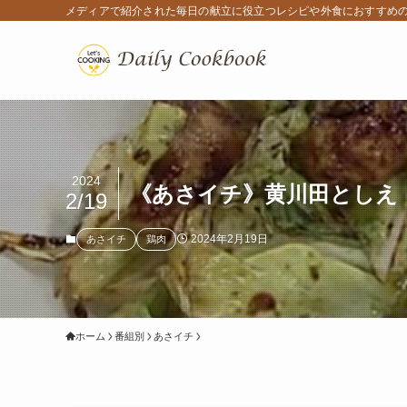
メディアで紹介された毎日の献立に役立つレシピや外食におすすめ
2024
《あさイチ》黄川田としえ「
2/19
2024年2月19日
あさイチ
鶏肉
ホーム
番組別
あさイチ