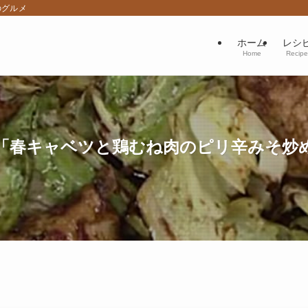
のグルメ
ホーム
レシ
Home
Recipe
春キャベツと鶏むね肉のピリ辛みそ炒め」2