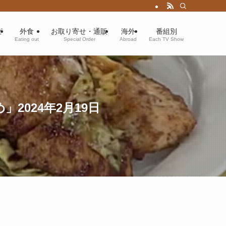
ピ
外食
お取り寄せ・通販
海外
番組別
Eating out
Special Order
Abroad
Each TV Show
024年2月19日