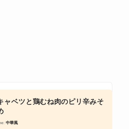
キャベツと鶏むね肉のピリ辛みそ
め
ne:
中華風