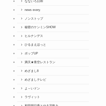
なないろ日和
news every.
ノンストップ
秘密のケンミンSHOW
ヒルナンデス
ひるまえほっと
ポップUP
満天★青空レストラン
めざまし8
めざましテレビ
よ～いドン
ラヴィット
和田明日香とゆる宅飲み