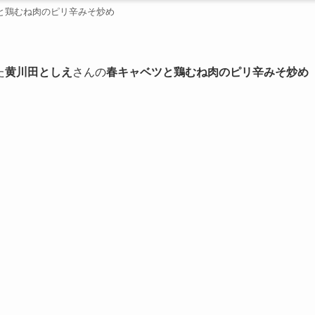
と鶏むね肉のピリ辛みそ炒め
た
黄川田としえ
さんの
春キャベツと鶏むね肉のピリ辛みそ炒め