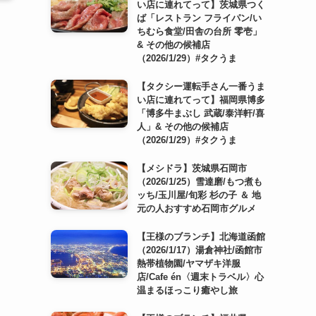
い店に連れてって】茨城県つく
ば「レストラン フライパン/い
ちむら食堂/田舎の台所 零壱」
& その他の候補店
（2026/1/29）#タクうま
【タクシー運転手さん一番うま
い店に連れてって】福岡県博多
「博多牛まぶし 武蔵/泰洋軒/喜
人」& その他の候補店
（2026/1/29）#タクうま
【メシドラ】茨城県石岡市
（2026/1/25）雪達磨/もつ煮も
ッち/玉川屋/旬彩 杉の子 ＆ 地
元の人おすすめ石岡市グルメ
【王様のブランチ】北海道函館
（2026/1/17）湯倉神社/函館市
熱帯植物園/ヤマザキ洋服
店/Cafe én〈週末トラベル〉心
温まるほっこり癒やし旅