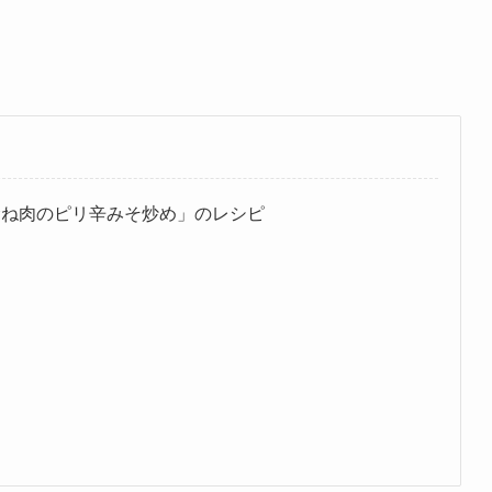
むね肉のピリ辛みそ炒め」のレシピ
め