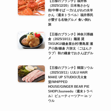
【王様のブランチ】福井県
（2025/12/20）日本海さかな
街/中華そば 一力/えがわの水羊
かん〈週末トラベル〉福井県民
が愛する名物グルメ 食い倒れ
旅
【王様のブランチ】神奈川県鎌
倉（2025/10/11）麺屋 奨
TASUKU/鎌倉屋台村/豊島屋 瀬
戸小路/鎌倉 六弥太〈ごはんク
ラブ〉秋の鎌倉でおさんぽグル
メ
【王様のブランチ】韓国ソウル
（2025/10/11）LULU HAIR
MAKE UP STUDIO/月火食
堂/WHIPPED
HOUSE/GINGER BEAR PIE
SHOP/Juuneedu〈週末トラベ
ル〉ビューティーツアー in ソ
ウル