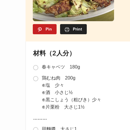
Pin
Print
材料（2人分）
春キャベツ 180g
鶏むね肉 200g
⊕塩 少々
⊕酒 小さじ½
⊕黒こしょう（粗びき）少々
⊕片栗粉 大さじ1½
………
甜麵醬 大さじ1