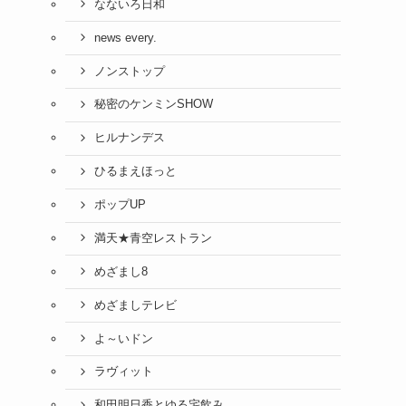
なないろ日和
news every.
ノンストップ
秘密のケンミンSHOW
ヒルナンデス
ひるまえほっと
ポップUP
満天★青空レストラン
めざまし8
めざましテレビ
よ～いドン
ラヴィット
和田明日香とゆる宅飲み