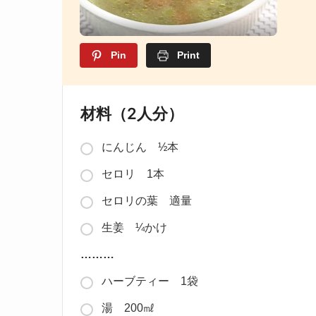
Pin
Print
材料（2人分）
にんじん ½本
セロリ 1本
セロリの葉 適量
生姜 ¼かけ
………
ハーブティー 1袋
湯 200㎖