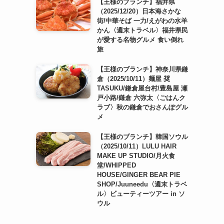
【王様のブランチ】福井県
（2025/12/20）日本海さかな
街/中華そば 一力/えがわの水羊
かん〈週末トラベル〉福井県民
が愛する名物グルメ 食い倒れ
旅
【王様のブランチ】神奈川県鎌
倉（2025/10/11）麺屋 奨
TASUKU/鎌倉屋台村/豊島屋 瀬
戸小路/鎌倉 六弥太〈ごはんク
ラブ〉秋の鎌倉でおさんぽグル
メ
【王様のブランチ】韓国ソウル
（2025/10/11）LULU HAIR
MAKE UP STUDIO/月火食
堂/WHIPPED
HOUSE/GINGER BEAR PIE
SHOP/Juuneedu〈週末トラベ
ル〉ビューティーツアー in ソ
ウル