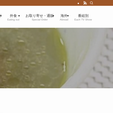
ピ
外食
お取り寄せ・通販
海外
番組別
Eating out
Special Order
Abroad
Each TV Show