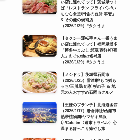
い店に連れてって】茨城県つく
ば「レストラン フライパン/い
ちむら食堂/田舎の台所 零壱」
& その他の候補店
（2026/1/29）#タクうま
【タクシー運転手さん一番うま
い店に連れてって】福岡県博多
「博多牛まぶし 武蔵/泰洋軒/喜
人」& その他の候補店
（2026/1/29）#タクうま
【メシドラ】茨城県石岡市
（2026/1/25）雪達磨/もつ煮も
ッち/玉川屋/旬彩 杉の子 ＆ 地
元の人おすすめ石岡市グルメ
【王様のブランチ】北海道函館
（2026/1/17）湯倉神社/函館市
熱帯植物園/ヤマザキ洋服
店/Cafe én〈週末トラベル〉心
温まるほっこり癒やし旅