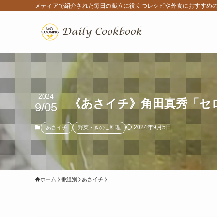
メディアで紹介された毎日の献立に役立つレシピや外食におすすめ
2024
《あさイチ》角田真秀「セロ
9/05
2024年9月5日
あさイチ
野菜・きのこ料理
ホーム
番組別
あさイチ