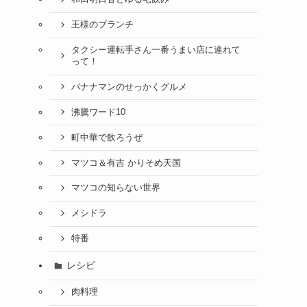
王様のブランチ
タクシー運転手さん一番うまい店に連れて
って！
バナナマンのせっかくグルメ
沸騰ワード10
町中華で飲ろうぜ
マツコ＆有吉 かりそめ天国
マツコの知らない世界
メシドラ
特番
レシピ
肉料理