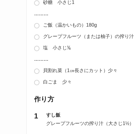
砂糖 小さじ1
………
ご飯（温かいもの）180g
グレープフルーツ（または柚子）の搾り汁
塩 小さじ⅙
………
貝割れ菜（1㎝長さにカット）少々
白ごま 少々
作り方
すし飯
グレープフルーツの搾り汁（大さじ1½