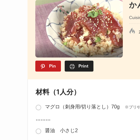
か
Cuisi
Pin
Print
材料（1人分）
マグロ（刺身用/切り落とし）70g
※ブリ
………
醤油 小さじ2