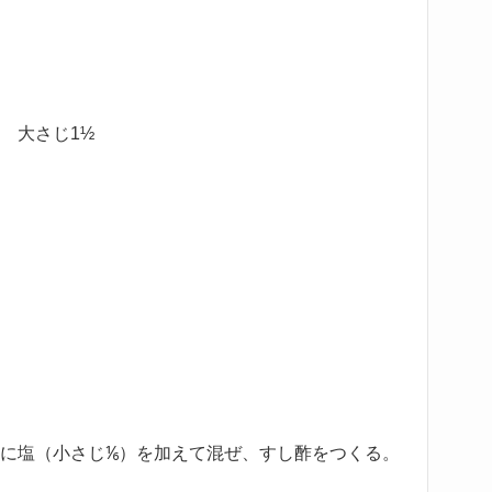
 大さじ1½
）に塩（小さじ⅙）を加えて混ぜ、すし酢をつくる。