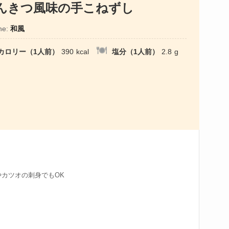
んきつ風味の手こねずし
ne:
和風
カロリー（1人前）
390
kcal
塩分（1人前）
2.8
g
やカツオの刺身でもOK