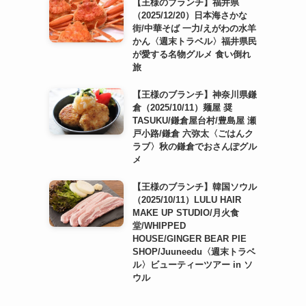
【王様のブランチ】福井県
（2025/12/20）日本海さかな
街/中華そば 一力/えがわの水羊
かん〈週末トラベル〉福井県民
が愛する名物グルメ 食い倒れ
旅
【王様のブランチ】神奈川県鎌
倉（2025/10/11）麺屋 奨
TASUKU/鎌倉屋台村/豊島屋 瀬
戸小路/鎌倉 六弥太〈ごはんク
ラブ〉秋の鎌倉でおさんぽグル
メ
【王様のブランチ】韓国ソウル
（2025/10/11）LULU HAIR
MAKE UP STUDIO/月火食
堂/WHIPPED
HOUSE/GINGER BEAR PIE
SHOP/Juuneedu〈週末トラベ
ル〉ビューティーツアー in ソ
ウル