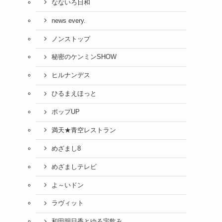
なないろ日和
news every.
ノンストップ
秘密のケンミンSHOW
ヒルナンデス
ひるまえほっと
ポップUP
満天★青空レストラン
めざまし8
めざましテレビ
よ～いドン
ラヴィット
和田明日香とゆる宅飲み