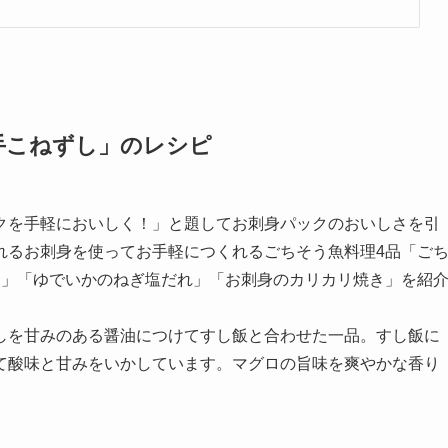
手こねずし」のレシピ
クを手軽においしく！」と題してお刺身パックのおいしさを引
れるお刺身を使ってお手軽につくれるごちそう魚料理4品「ご
し」「ゆでいかのねぎ塩だれ」「お刺身のカリカリ焼き」を紹
しを甘みのある醤油につけてすし飯と合わせた一品。すし飯に
て酸味と甘みをいかしています。マグロの旨味を爽やかな香り