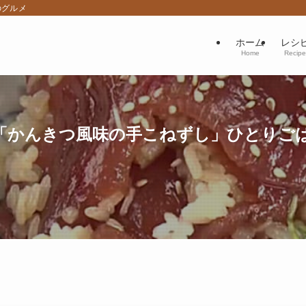
のグルメ
ホーム
レシ
Home
Recipe
「かんきつ風味の手こねずし」ひとりご