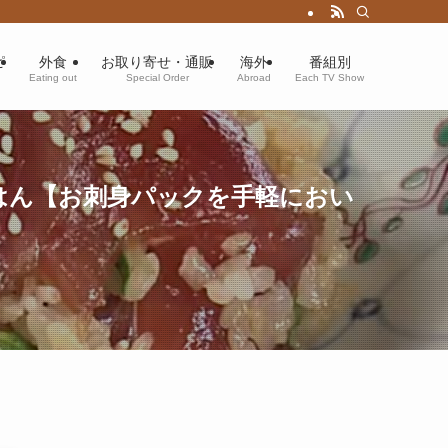
ピ
外食
お取り寄せ・通販
海外
番組別
Eating out
Special Order
Abroad
Each TV Show
はん【お刺身パックを手軽におい