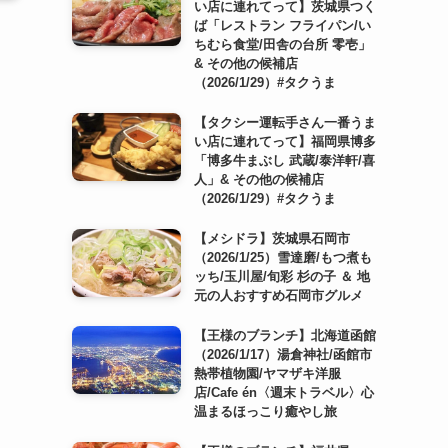
い店に連れてって】茨城県つく
ば「レストラン フライパン/い
ちむら食堂/田舎の台所 零壱」
& その他の候補店
（2026/1/29）#タクうま
【タクシー運転手さん一番うま
い店に連れてって】福岡県博多
「博多牛まぶし 武蔵/泰洋軒/喜
人」& その他の候補店
（2026/1/29）#タクうま
【メシドラ】茨城県石岡市
（2026/1/25）雪達磨/もつ煮も
ッち/玉川屋/旬彩 杉の子 ＆ 地
元の人おすすめ石岡市グルメ
【王様のブランチ】北海道函館
（2026/1/17）湯倉神社/函館市
熱帯植物園/ヤマザキ洋服
店/Cafe én〈週末トラベル〉心
温まるほっこり癒やし旅