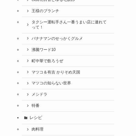
王様のブランチ
タクシー運転手さん一番うまい店に連れて
って！
バナナマンのせっかくグルメ
沸騰ワード10
町中華で飲ろうぜ
マツコ＆有吉 かりそめ天国
マツコの知らない世界
メシドラ
特番
レシピ
肉料理