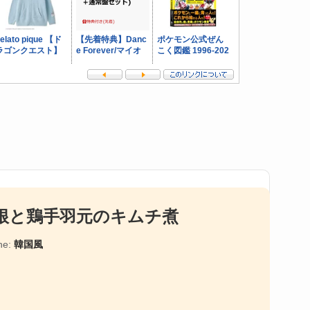
根と鶏手羽元のキムチ煮
ne:
韓国風