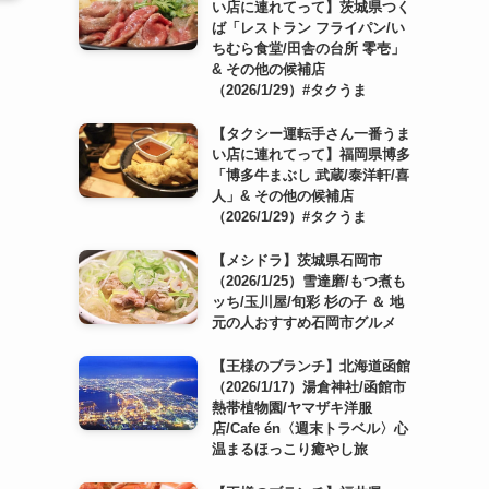
い店に連れてって】茨城県つく
ば「レストラン フライパン/い
ちむら食堂/田舎の台所 零壱」
& その他の候補店
（2026/1/29）#タクうま
【タクシー運転手さん一番うま
い店に連れてって】福岡県博多
「博多牛まぶし 武蔵/泰洋軒/喜
人」& その他の候補店
（2026/1/29）#タクうま
【メシドラ】茨城県石岡市
（2026/1/25）雪達磨/もつ煮も
ッち/玉川屋/旬彩 杉の子 ＆ 地
元の人おすすめ石岡市グルメ
【王様のブランチ】北海道函館
（2026/1/17）湯倉神社/函館市
熱帯植物園/ヤマザキ洋服
店/Cafe én〈週末トラベル〉心
温まるほっこり癒やし旅