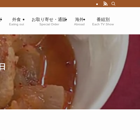
ピ
外食
お取り寄せ・通販
海外
番組別
Eating out
Special Order
Abroad
Each TV Show
日