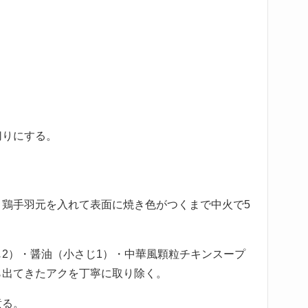
切りにする。
、鶏手羽元を入れて表面に焼き色がつくまで中火で5
じ2）・醤油（小さじ1）・中華風顆粒チキンスープ
ら出てきたアクを丁寧に取り除く。
煮る。