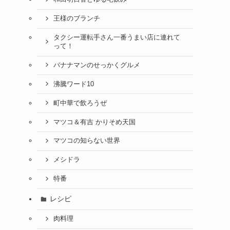
王様のブランチ
タクシー運転手さん一番うまい店に連れて
って！
バナナマンのせっかくグルメ
沸騰ワード10
町中華で飲ろうぜ
マツコ＆有吉 かりそめ天国
マツコの知らない世界
メシドラ
特番
レシピ
肉料理