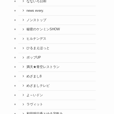
なないろ日和
news every.
ノンストップ
秘密のケンミンSHOW
ヒルナンデス
ひるまえほっと
ポップUP
満天★青空レストラン
めざまし8
めざましテレビ
よ～いドン
ラヴィット
和田明日香とゆる宅飲み