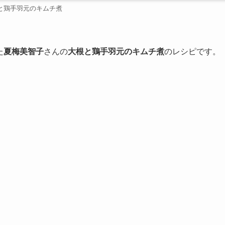
と鶏手羽元のキムチ煮
た
夏梅美智子
さんの
大根と鶏手羽元のキムチ煮
のレシピです。