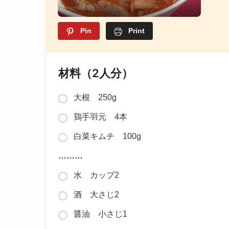
Pin
Print
材料（2人分）
大根 250g
鶏手羽元 4本
白菜キムチ 100g
………
水 カップ2
酒 大さじ2
醤油 小さじ1