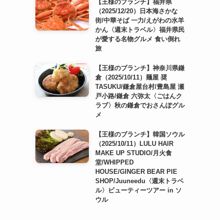
【王様のブランチ】福井県
（2025/12/20）日本海さかな
街/中華そば 一力/えがわの水羊
かん〈週末トラベル〉福井県民
が愛する名物グルメ 食い倒れ
旅
【王様のブランチ】神奈川県鎌
倉（2025/10/11）麺屋 奨
TASUKU/鎌倉屋台村/豊島屋 瀬
戸小路/鎌倉 六弥太〈ごはんク
ラブ〉秋の鎌倉でおさんぽグル
メ
【王様のブランチ】韓国ソウル
（2025/10/11）LULU HAIR
MAKE UP STUDIO/月火食
堂/WHIPPED
HOUSE/GINGER BEAR PIE
SHOP/Juuneedu〈週末トラベ
ル〉ビューティーツアー in ソ
ウル