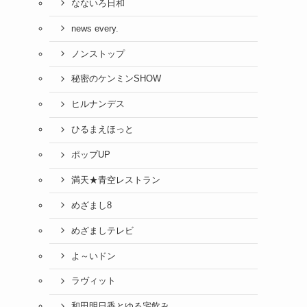
なないろ日和
news every.
ノンストップ
秘密のケンミンSHOW
ヒルナンデス
ひるまえほっと
ポップUP
満天★青空レストラン
めざまし8
めざましテレビ
よ～いドン
ラヴィット
和田明日香とゆる宅飲み