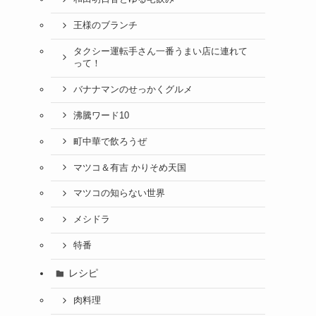
王様のブランチ
タクシー運転手さん一番うまい店に連れて
って！
バナナマンのせっかくグルメ
沸騰ワード10
町中華で飲ろうぜ
マツコ＆有吉 かりそめ天国
マツコの知らない世界
メシドラ
特番
レシピ
肉料理