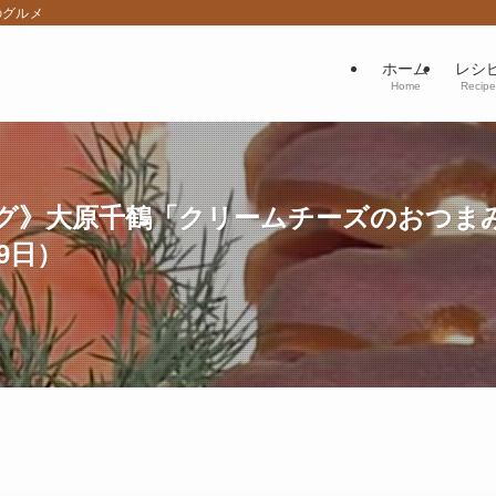
のグルメ
ホーム
レシ
Home
Recipe
グ》大原千鶴「クリームチーズのおつま
9日）