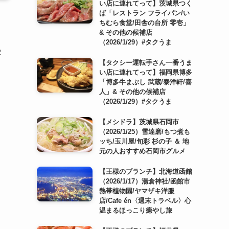
い店に連れてって】茨城県つく
ば「レストラン フライパン/い
ちむら食堂/田舎の台所 零壱」
& その他の候補店
（2026/1/29）#タクうま
2
【タクシー運転手さん一番うま
い店に連れてって】福岡県博多
「博多牛まぶし 武蔵/泰洋軒/喜
人」& その他の候補店
（2026/1/29）#タクうま
【メシドラ】茨城県石岡市
（2026/1/25）雪達磨/もつ煮も
ッち/玉川屋/旬彩 杉の子 ＆ 地
元の人おすすめ石岡市グルメ
【王様のブランチ】北海道函館
（2026/1/17）湯倉神社/函館市
熱帯植物園/ヤマザキ洋服
店/Cafe én〈週末トラベル〉心
温まるほっこり癒やし旅