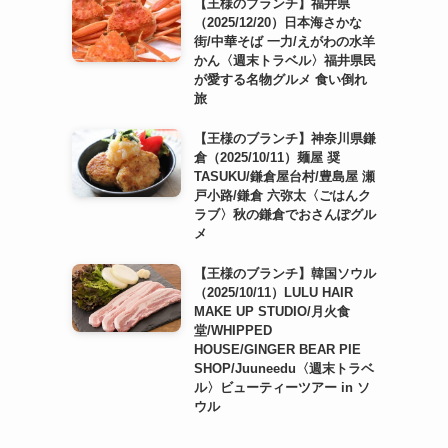
【王様のブランチ】福井県
（2025/12/20）日本海さかな
街/中華そば 一力/えがわの水羊
かん〈週末トラベル〉福井県民
が愛する名物グルメ 食い倒れ
旅
【王様のブランチ】神奈川県鎌
倉（2025/10/11）麺屋 奨
TASUKU/鎌倉屋台村/豊島屋 瀬
戸小路/鎌倉 六弥太〈ごはんク
ラブ〉秋の鎌倉でおさんぽグル
メ
【王様のブランチ】韓国ソウル
（2025/10/11）LULU HAIR
MAKE UP STUDIO/月火食
堂/WHIPPED
HOUSE/GINGER BEAR PIE
SHOP/Juuneedu〈週末トラベ
ル〉ビューティーツアー in ソ
ウル