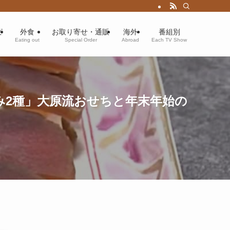
ピ
外食
お取り寄せ・通販
海外
番組別
Eating out
Special Order
Abroad
Each TV Show
み2種」大原流おせちと年末年始の