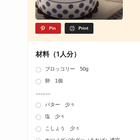
Pin
Print
材料（1人分）
ブロッコリー 50g
卵 1個
………
バター 少々
塩 少々
こしょう 少々