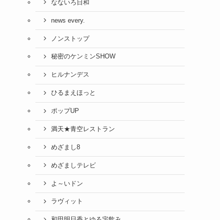
なないろ日和
news every.
ノンストップ
秘密のケンミンSHOW
ヒルナンデス
ひるまえほっと
ポップUP
満天★青空レストラン
めざまし8
めざましテレビ
よ～いドン
ラヴィット
和田明日香とゆる宅飲み