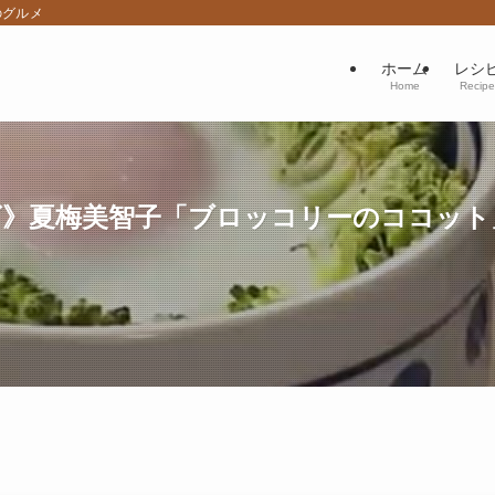
のグルメ
ホーム
レシ
Home
Recipe
》夏梅美智子「ブロッコリーのココット」ひ