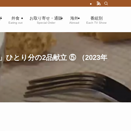
ピ
外食
お取り寄せ・通販
海外
番組別
Eating out
Special Order
Abroad
Each TV Show
とり分の2品献立 ⑤ （2023年