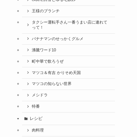
王様のブランチ
タクシー運転手さん一番うまい店に連れて
って！
バナナマンのせっかくグルメ
沸騰ワード10
町中華で飲ろうぜ
マツコ＆有吉 かりそめ天国
マツコの知らない世界
メシドラ
特番
レシピ
肉料理