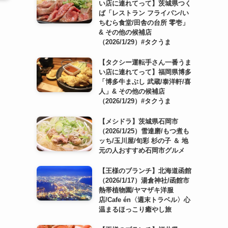
い店に連れてって】茨城県つく
ば「レストラン フライパン/い
ちむら食堂/田舎の台所 零壱」
& その他の候補店
（2026/1/29）#タクうま
【タクシー運転手さん一番うま
い店に連れてって】福岡県博多
「博多牛まぶし 武蔵/泰洋軒/喜
人」& その他の候補店
（2026/1/29）#タクうま
【メシドラ】茨城県石岡市
（2026/1/25）雪達磨/もつ煮も
ッち/玉川屋/旬彩 杉の子 ＆ 地
元の人おすすめ石岡市グルメ
【王様のブランチ】北海道函館
（2026/1/17）湯倉神社/函館市
熱帯植物園/ヤマザキ洋服
店/Cafe én〈週末トラベル〉心
温まるほっこり癒やし旅