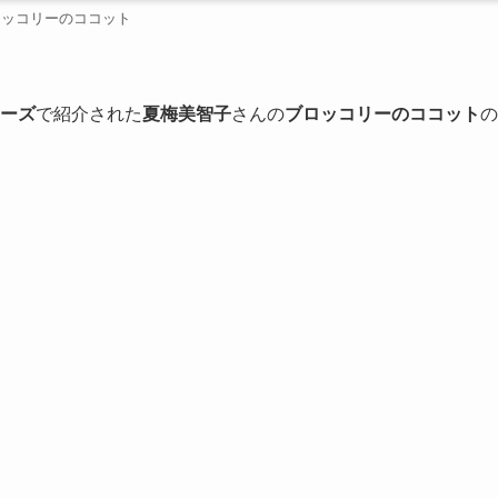
ロッコリーのココット
ーズ
で紹介された
夏梅美智子
さんの
ブロッコリーのココット
の