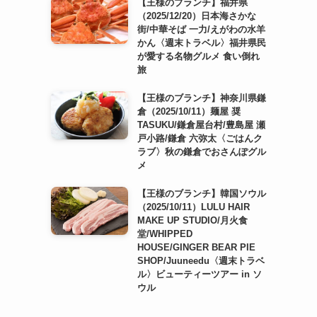
【王様のブランチ】福井県
（2025/12/20）日本海さかな
街/中華そば 一力/えがわの水羊
かん〈週末トラベル〉福井県民
が愛する名物グルメ 食い倒れ
旅
【王様のブランチ】神奈川県鎌
倉（2025/10/11）麺屋 奨
TASUKU/鎌倉屋台村/豊島屋 瀬
戸小路/鎌倉 六弥太〈ごはんク
ラブ〉秋の鎌倉でおさんぽグル
メ
【王様のブランチ】韓国ソウル
（2025/10/11）LULU HAIR
MAKE UP STUDIO/月火食
堂/WHIPPED
HOUSE/GINGER BEAR PIE
SHOP/Juuneedu〈週末トラベ
ル〉ビューティーツアー in ソ
ウル