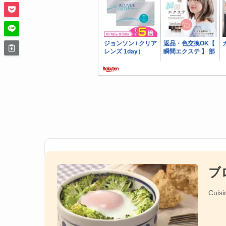
ブ
Cuisi