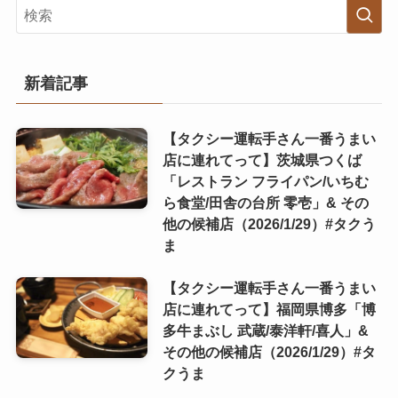
新着記事
【タクシー運転手さん一番うまい
店に連れてって】茨城県つくば
「レストラン フライパン/いちむ
ら食堂/田舎の台所 零壱」& その
他の候補店（2026/1/29）#タクう
ま
【タクシー運転手さん一番うまい
店に連れてって】福岡県博多「博
多牛まぶし 武蔵/泰洋軒/喜人」&
その他の候補店（2026/1/29）#タ
クうま