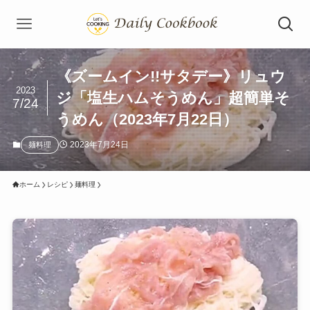
《ズームイン!!サタデー》リュウ
2023
ジ「塩生ハムそうめん」超簡単そ
7/24
うめん（2023年7月22日）
2023年7月24日
麺料理
ホーム
レシピ
麺料理