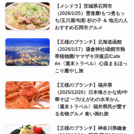
【メシドラ】茨城県石岡市
（2026/1/25）雪達磨/もつ煮もッ
ち/玉川屋/旬彩 杉の子 ＆ 地元の人
おすすめ石岡市グルメ
【王様のブランチ】北海道函館
（2026/1/17）湯倉神社/函館市熱
帯植物園/ヤマザキ洋服店/Cafe
én〈週末トラベル〉心温まるほっ
こり癒やし旅
【王様のブランチ】福井県
（2025/12/20）日本海さかな街/中
華そば 一力/えがわの水羊かん
〈週末トラベル〉福井県民が愛す
る名物グルメ 食い倒れ旅
【王様のブランチ】神奈川県鎌倉