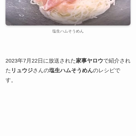
塩生ハムそうめん
2023年7月22日に放送された
家事ヤロウ
で紹介され
た
リュウジ
さんの
塩生ハムそうめん
のレシピで
す。