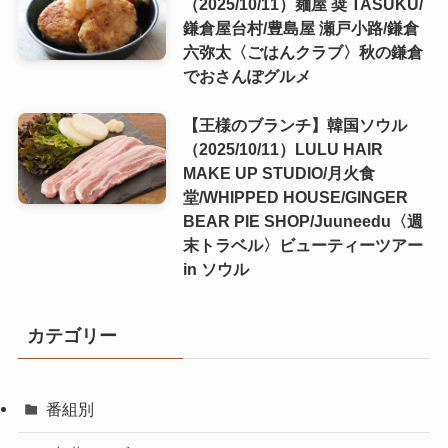
（2025/10/11）麺屋 奨 TASUKU/
鎌倉屋台村/豊島屋 瀬戸小路/鎌倉
六弥太〈ごはんクラブ〉秋の鎌倉
でおさんぽグルメ
【王様のブランチ】韓国ソウル
（2025/10/11）LULU HAIR
MAKE UP STUDIO/月火食
堂/WHIPPED HOUSE/GINGER
BEAR PIE SHOP/Juuneedu〈週
末トラベル〉ビューティーツアー
in ソウル
カテゴリー
番組別