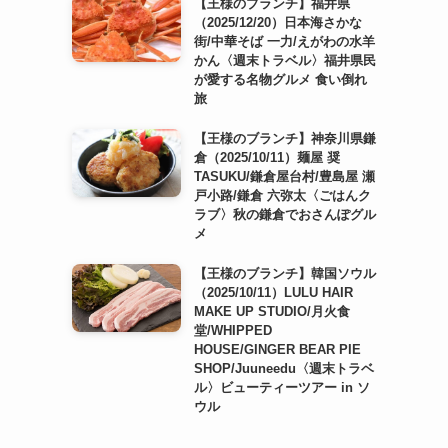
【王様のブランチ】福井県
（2025/12/20）日本海さかな
街/中華そば 一力/えがわの水羊
かん〈週末トラベル〉福井県民
が愛する名物グルメ 食い倒れ
旅
【王様のブランチ】神奈川県鎌
倉（2025/10/11）麺屋 奨
TASUKU/鎌倉屋台村/豊島屋 瀬
戸小路/鎌倉 六弥太〈ごはんク
ラブ〉秋の鎌倉でおさんぽグル
メ
【王様のブランチ】韓国ソウル
（2025/10/11）LULU HAIR
MAKE UP STUDIO/月火食
堂/WHIPPED
HOUSE/GINGER BEAR PIE
SHOP/Juuneedu〈週末トラベ
ル〉ビューティーツアー in ソ
ウル