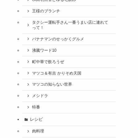
王様のブランチ
タクシー運転手さん一番うまい店に連れて
って！
バナナマンのせっかくグルメ
沸騰ワード10
町中華で飲ろうぜ
マツコ＆有吉 かりそめ天国
マツコの知らない世界
メシドラ
特番
レシピ
肉料理