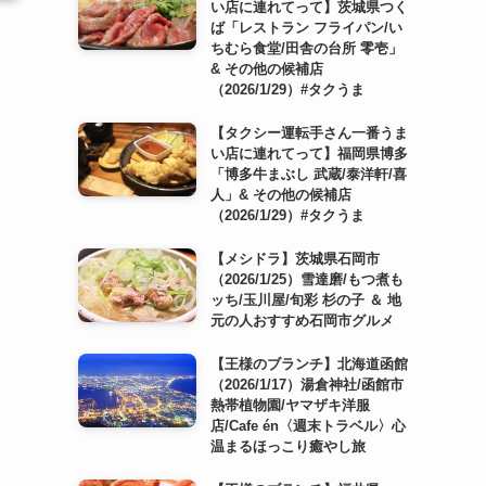
い店に連れてって】茨城県つく
ば「レストラン フライパン/い
ちむら食堂/田舎の台所 零壱」
& その他の候補店
（2026/1/29）#タクうま
【タクシー運転手さん一番うま
い店に連れてって】福岡県博多
「博多牛まぶし 武蔵/泰洋軒/喜
人」& その他の候補店
（2026/1/29）#タクうま
【メシドラ】茨城県石岡市
（2026/1/25）雪達磨/もつ煮も
ッち/玉川屋/旬彩 杉の子 ＆ 地
元の人おすすめ石岡市グルメ
【王様のブランチ】北海道函館
（2026/1/17）湯倉神社/函館市
熱帯植物園/ヤマザキ洋服
店/Cafe én〈週末トラベル〉心
温まるほっこり癒やし旅