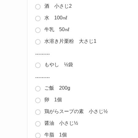
酒 小さじ2
水 100㎖
牛乳 50㎖
水溶き片栗粉 大さじ1
………
もやし ½袋
………
ご飯 200g
卵 1個
鶏がらスープの素 小さじ½
醤油 小さじ½
牛脂 1個