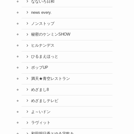
なないろ日和
news every.
ノンストップ
秘密のケンミンSHOW
ヒルナンデス
ひるまえほっと
ポップUP
満天★青空レストラン
めざまし8
めざましテレビ
よ～いドン
ラヴィット
和田明日香とゆる宅飲み