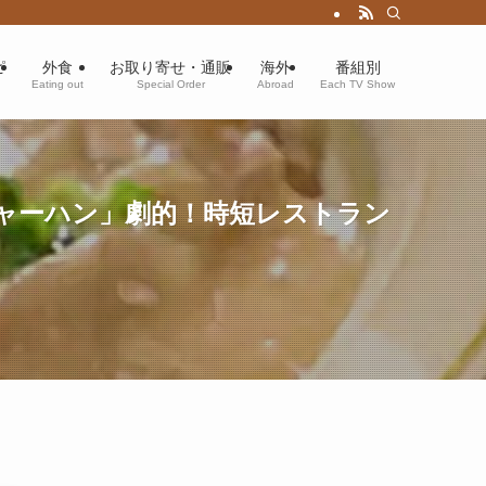
ピ
外食
お取り寄せ・通販
海外
番組別
Eating out
Special Order
Abroad
Each TV Show
ャーハン」劇的！時短レストラン