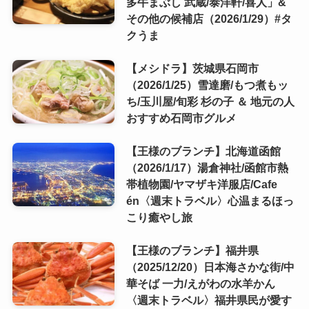
多牛まぶし 武蔵/泰洋軒/喜人」&
その他の候補店（2026/1/29）#タ
クうま
【メシドラ】茨城県石岡市
（2026/1/25）雪達磨/もつ煮もッ
ち/玉川屋/旬彩 杉の子 ＆ 地元の人
おすすめ石岡市グルメ
【王様のブランチ】北海道函館
（2026/1/17）湯倉神社/函館市熱
帯植物園/ヤマザキ洋服店/Cafe
én〈週末トラベル〉心温まるほっ
こり癒やし旅
【王様のブランチ】福井県
（2025/12/20）日本海さかな街/中
華そば 一力/えがわの水羊かん
〈週末トラベル〉福井県民が愛す