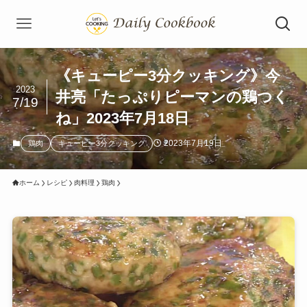
《キューピー3分クッキング》今
2023
井亮「たっぷりピーマンの鶏つく
7/19
ね」2023年7月18日
2023年7月19日
鶏肉
キューピー3分クッキング
ホーム
レシピ
肉料理
鶏肉