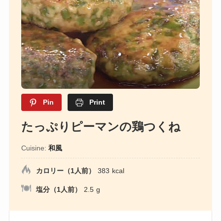
Pin
Print
たっぷりピーマンの鶏つくね
Cuisine:
和風
カロリー（1人前）
383
kcal
塩分（1人前）
2.5
g