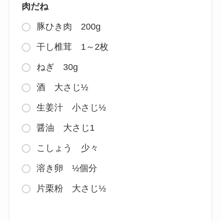
肉だね
豚ひき肉 200g
干し椎茸 1～2枚
ねぎ 30g
酒 大さじ½
生姜汁 小さじ½
醤油 大さじ1
こしょう 少々
溶き卵 ½個分
片栗粉 大さじ½