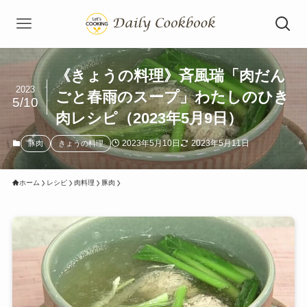
《きょうの料理》斉風瑞「肉だん
2023
ごと春雨のスープ」わたしのひき
5/10
肉レシピ（2023年5月9日）
2023年5月10日
2023年5月11日
豚肉
きょうの料理
ホーム
レシピ
肉料理
豚肉