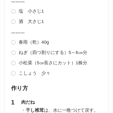
………
塩 小さじ1
酒 大さじ1
………
春雨（乾）40g
ねぎ（四つ割りにする）5～6㎝分
小松菜（5㎝長さにカット）1株分
こしょう 少々
作り方
肉だね
・
干し椎茸
は、水に一晩つけて戻す。