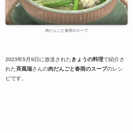
肉だんごと春雨のスープ
2023年5月9日に放送された
きょうの料理
で紹介さ
れた
斉風瑞
さんの
肉だんごと春雨のスープ
のレシ
ピです。