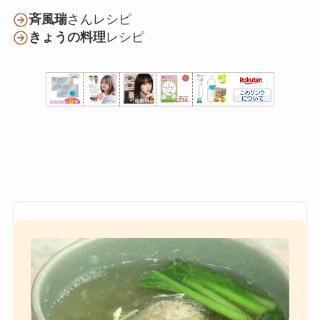
斉風瑞
さんレシピ
きょうの料理
レシピ