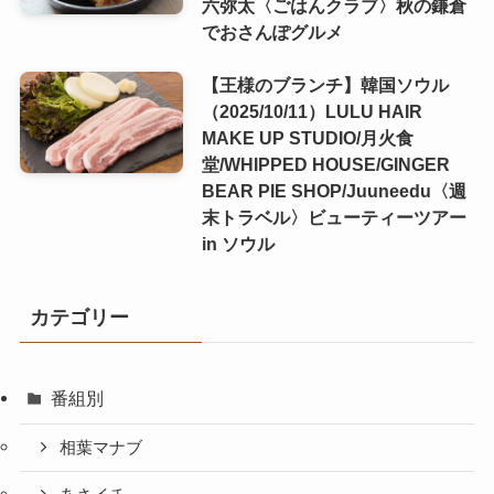
六弥太〈ごはんクラブ〉秋の鎌倉
でおさんぽグルメ
【王様のブランチ】韓国ソウル
（2025/10/11）LULU HAIR
MAKE UP STUDIO/月火食
堂/WHIPPED HOUSE/GINGER
BEAR PIE SHOP/Juuneedu〈週
末トラベル〉ビューティーツアー
in ソウル
カテゴリー
番組別
相葉マナブ