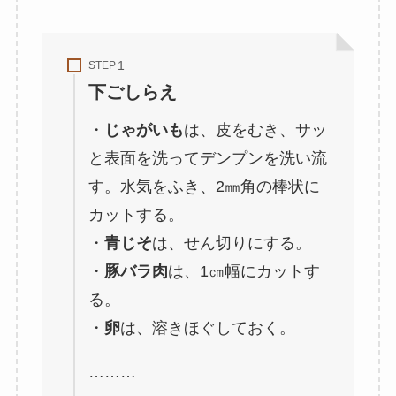
STEP
下ごしらえ
・
じゃがいも
は、皮をむき、サッ
と表面を洗ってデンプンを洗い流
す。水気をふき、2㎜角の棒状に
カットする。
・
青じそ
は、せん切りにする。
・
豚バラ肉
は、1㎝幅にカットす
る。
・
卵
は、溶きほぐしておく。
………