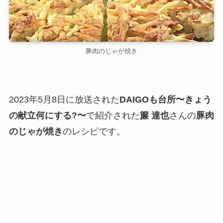
豚肉のじゃが焼き
2023年5月8日に放送された
DAIGOも台所〜きょう
の献立何にする?〜
で紹介された
簾 達也
さんの
豚肉
のじゃが焼き
のレシピです。