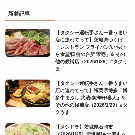
新着記事
【タクシー運転手さん一番うまい
店に連れてって】茨城県つくば
「レストラン フライパン/いちむ
ら食堂/田舎の台所 零壱」& その
他の候補店（2026/1/29）#タクう
ま
【タクシー運転手さん一番うまい
店に連れてって】福岡県博多「博
多牛まぶし 武蔵/泰洋軒/喜人」&
その他の候補店（2026/1/29）#タ
クうま
【メシドラ】茨城県石岡市
（2026/1/25）雪達磨/もつ煮もッ