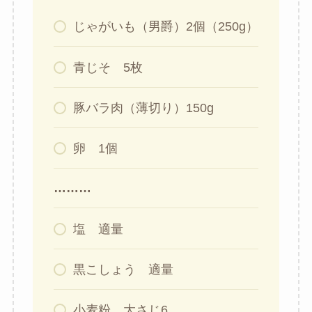
じゃがいも（男爵）2個（250g）
青じそ 5枚
豚バラ肉（薄切り）150g
卵 1個
………
塩 適量
黒こしょう 適量
小麦粉 大さじ6