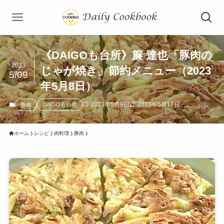
《DAIGOも台所》簾 達也「豚肉の
2023
じゃが焼き」節約メニュー（2023
5/09
年5月8日）
2023年5月9日
2023年5月17日
豚肉
DAIGOも台所
ホーム
レシピ
肉料理
豚肉