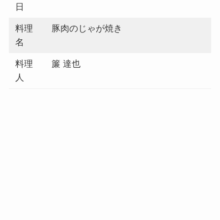
日
料理
豚肉のじゃが焼き
名
料理
簾 達也
人