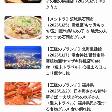
その他の候補店（2026/1/29）#タ
クうま
【メシドラ】茨城県石岡市
（2026/1/25）雪達磨/もつ煮もッ
ち/玉川屋/旬彩 杉の子 ＆ 地元の人
おすすめ石岡市グルメ
【王様のブランチ】北海道函館
（2026/1/17）湯倉神社/函館市熱
帯植物園/ヤマザキ洋服店/Cafe
én〈週末トラベル〉心温まるほっ
こり癒やし旅
【王様のブランチ】福井県
（2025/12/20）日本海さかな街/中
華そば 一力/えがわの水羊かん
〈週末トラベル〉福井県民が愛す
る名物グルメ 食い倒れ旅