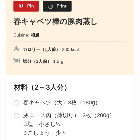
Pin
Print
春キャベツ棒の豚肉蒸し
Cuisine:
和風
カロリー（1人前）
230
kcal
塩分（1人前）
1.2
g
材料（2～3人分）
春キャベツ（大）3枚（180g）
豚ロース肉（薄切り）12枚（200g）
⊕塩 小さじ¼
⊕こしょう 少々