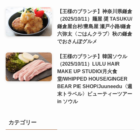
【王様のブランチ】神奈川県鎌倉
（2025/10/11）麺屋 奨 TASUKU/
鎌倉屋台村/豊島屋 瀬戸小路/鎌倉
六弥太〈ごはんクラブ〉秋の鎌倉
でおさんぽグルメ
【王様のブランチ】韓国ソウル
（2025/10/11）LULU HAIR
MAKE UP STUDIO/月火食
堂/WHIPPED HOUSE/GINGER
BEAR PIE SHOP/Juuneedu〈週
末トラベル〉ビューティーツアー
in ソウル
カテゴリー