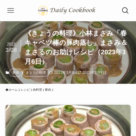
《きょうの料理》小林まさみ「春
キャベツ棒の豚肉蒸し」まさみ＆
2023
3/08
まさるのお助けレシピ（2023年3
月6日）
2023年3月8日
2023年3月9日
豚肉
きょうの料理
ホーム
レシピ
肉料理
豚肉