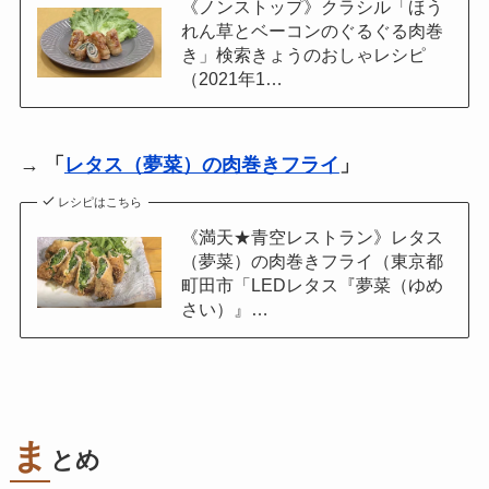
《ノンストップ》クラシル「ほう
れん草とベーコンのぐるぐる肉巻
き」検索きょうのおしゃレシピ
（2021年1…
→
「
レタス（夢菜）の肉巻きフライ
」
レシピはこちら
《満天★青空レストラン》レタス
（夢菜）の肉巻きフライ（東京都
町田市「LEDレタス『夢菜（ゆめ
さい）』…
ま
とめ