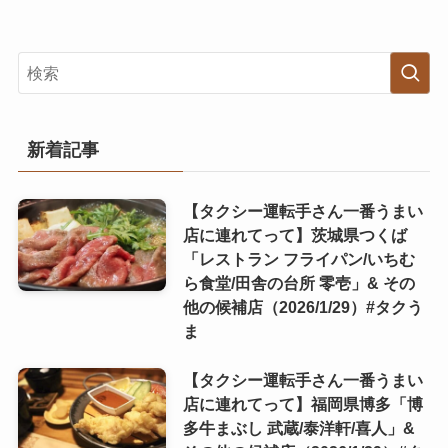
新着記事
【タクシー運転手さん一番うまい
店に連れてって】茨城県つくば
「レストラン フライパン/いちむ
ら食堂/田舎の台所 零壱」& その
他の候補店（2026/1/29）#タクう
ま
【タクシー運転手さん一番うまい
店に連れてって】福岡県博多「博
多牛まぶし 武蔵/泰洋軒/喜人」&