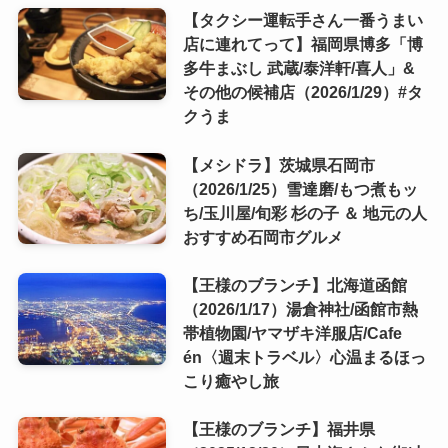
【タクシー運転手さん一番うまい
店に連れてって】福岡県博多「博
多牛まぶし 武蔵/泰洋軒/喜人」&
その他の候補店（2026/1/29）#タ
クうま
【メシドラ】茨城県石岡市
（2026/1/25）雪達磨/もつ煮もッ
ち/玉川屋/旬彩 杉の子 ＆ 地元の人
おすすめ石岡市グルメ
【王様のブランチ】北海道函館
（2026/1/17）湯倉神社/函館市熱
帯植物園/ヤマザキ洋服店/Cafe
én〈週末トラベル〉心温まるほっ
こり癒やし旅
【王様のブランチ】福井県