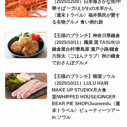
（2025/12/20）日本海さかな街/中
華そば 一力/えがわの水羊かん
〈週末トラベル〉福井県民が愛す
る名物グルメ 食い倒れ旅
【王様のブランチ】神奈川県鎌倉
（2025/10/11）麺屋 奨 TASUKU/
鎌倉屋台村/豊島屋 瀬戸小路/鎌倉
六弥太〈ごはんクラブ〉秋の鎌倉
でおさんぽグルメ
【王様のブランチ】韓国ソウル
（2025/10/11）LULU HAIR
MAKE UP STUDIO/月火食
堂/WHIPPED HOUSE/GINGER
BEAR PIE SHOP/Juuneedu〈週
末トラベル〉ビューティーツアー
in ソウル