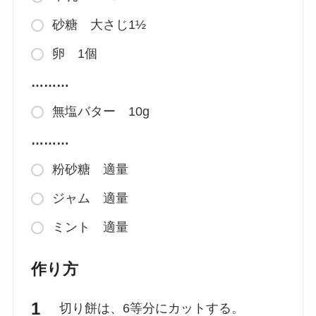
砂糖 大さじ1½
卵 1個
………
無塩バター 10g
………
粉砂糖 適量
ジャム 適量
ミント 適量
作り方
切り餅は、6等分にカットする。