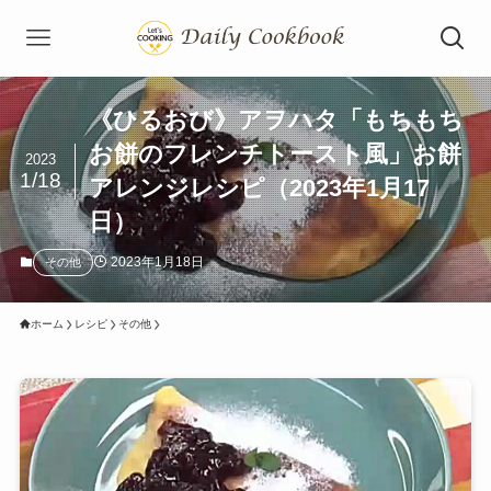
《ひるおび》アヲハタ「もちもち
お餅のフレンチトースト風」お餅
2023
1/18
アレンジレシピ（2023年1月17
日）
2023年1月18日
その他
ホーム
レシピ
その他