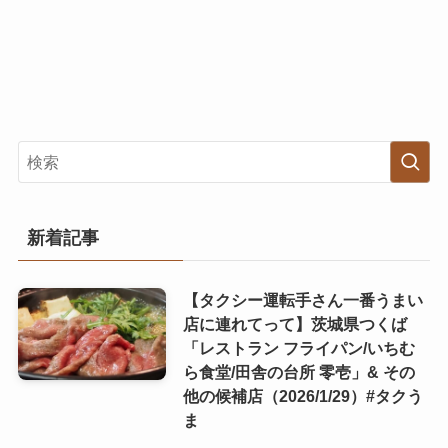
新着記事
【タクシー運転手さん一番うまい
店に連れてって】茨城県つくば
「レストラン フライパン/いちむ
ら食堂/田舎の台所 零壱」& その
他の候補店（2026/1/29）#タクう
ま