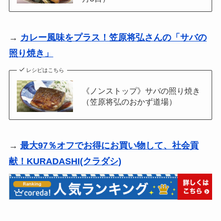
→
カレー風味をプラス！笠原将弘さんの「サバの
照り焼き」
レシピはこちら
《ノンストップ》サバの照り焼き
（笠原将弘のおかず道場）
→
最大97％オフでお得にお買い物して、社会貢
献！
KURADASHI(クラダシ)