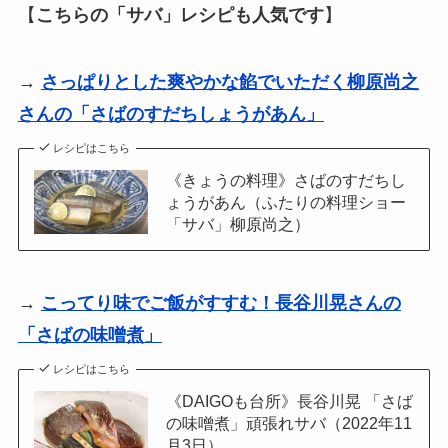
【
こちらの「サバ」レシピも人気です
】
→
さっぱりとした爽やかな餡でいただく柳原尚之
さんの「さばのすだちしょうがあん」
レシピはこちら
《きょうの料理》さばのすだちし
ょうがあん（ふたりの料理ショー
「サバ」柳原尚之）
→
こってり味でご飯がすすむ！長谷川晃さんの
「さばの味噌煮」
レシピはこちら
《DAIGOも台所》長谷川晃 「さば
の味噌煮」頑張れサバ（2022年11
月3日）