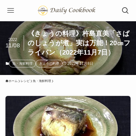
《きょうの料理》杵島直美「さば
2022
のしょうが煮」実は万能！20㎝フ
11/08
ライパン（2022年11月7日）
2022年11月8日
魚・海鮮料理
きょうの料理
ホーム
レシピ
魚・海鮮料理