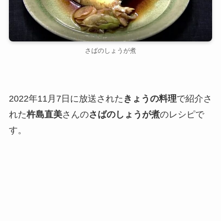
さばのしょうが煮
2022年11月7日に放送された
きょうの料理
で紹介さ
れた
杵島直美
さんの
さばのしょうが煮
のレシピで
す。