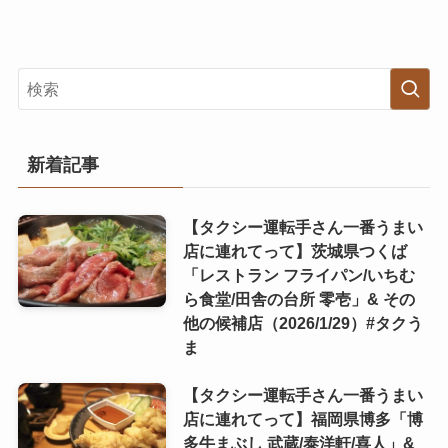
新着記事
【タクシー運転手さん一番うまい
店に連れてって】茨城県つくば
「レストラン フライパン/いちむ
ら食堂/田舎の台所 零壱」& その
他の候補店（2026/1/29）#タクう
ま
【タクシー運転手さん一番うまい
店に連れてって】福岡県博多「博
多牛まぶし 武蔵/泰洋軒/喜人」&