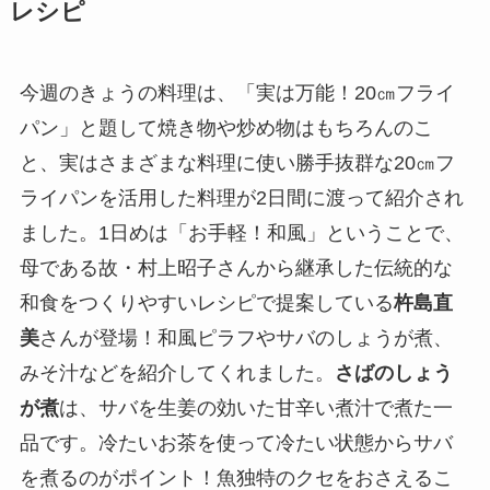
レシピ
今週のきょうの料理は、「実は万能！20㎝フライ
パン」と題して焼き物や炒め物はもちろんのこ
と、実はさまざまな料理に使い勝手抜群な20㎝フ
ライパンを活用した料理が2日間に渡って紹介され
ました。1日めは「お手軽！和風」ということで、
母である故・村上昭子さんから継承した伝統的な
和食をつくりやすいレシピで提案している
杵島直
美
さんが登場！和風ピラフやサバのしょうが煮、
みそ汁などを紹介してくれました。
さばのしょう
が煮
は、サバを生姜の効いた甘辛い煮汁で煮た一
品です。冷たいお茶を使って冷たい状態からサバ
を煮るのがポイント！魚独特のクセをおさえるこ