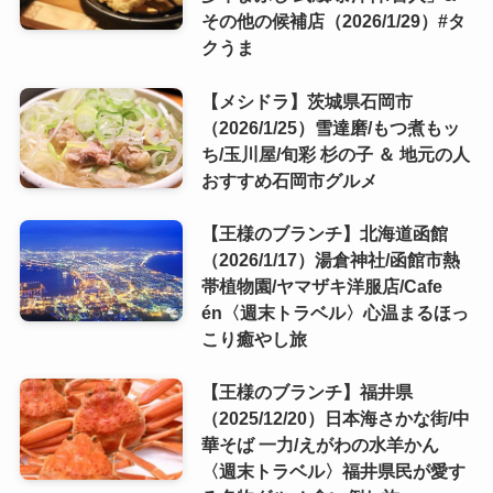
その他の候補店（2026/1/29）#タ
クうま
【メシドラ】茨城県石岡市
（2026/1/25）雪達磨/もつ煮もッ
ち/玉川屋/旬彩 杉の子 ＆ 地元の人
おすすめ石岡市グルメ
【王様のブランチ】北海道函館
（2026/1/17）湯倉神社/函館市熱
帯植物園/ヤマザキ洋服店/Cafe
én〈週末トラベル〉心温まるほっ
こり癒やし旅
【王様のブランチ】福井県
（2025/12/20）日本海さかな街/中
華そば 一力/えがわの水羊かん
〈週末トラベル〉福井県民が愛す