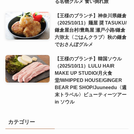
る名物グルメ 食い倒れ旅
【王様のブランチ】神奈川県鎌倉
（2025/10/11）麺屋 奨 TASUKU/
鎌倉屋台村/豊島屋 瀬戸小路/鎌倉
六弥太〈ごはんクラブ〉秋の鎌倉
でおさんぽグルメ
【王様のブランチ】韓国ソウル
（2025/10/11）LULU HAIR
MAKE UP STUDIO/月火食
堂/WHIPPED HOUSE/GINGER
BEAR PIE SHOP/Juuneedu〈週
末トラベル〉ビューティーツアー
in ソウル
カテゴリー