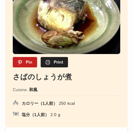
Pin
Print
さばのしょうが煮
Cuisine:
和風
カロリー（1人前）
250
kcal
塩分（1人前）
2.0
g