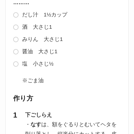
………
だし汁 1½カップ
酒 大さじ1
みりん 大さじ1
醤油 大さじ1
塩 小さじ½
※ごま油
作り方
下ごしらえ
・
なす
は、額をぐるりとむいてヘタを