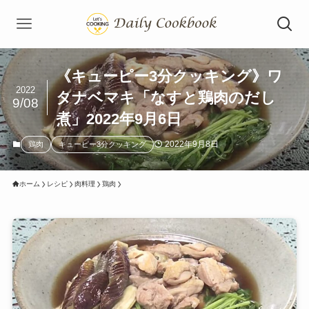
《キューピー3分クッキング》ワ
2022
タナベマキ「なすと鶏肉のだし
9/08
煮」2022年9月6日
2022年9月8日
鶏肉
キューピー3分クッキング
ホーム
レシピ
肉料理
鶏肉