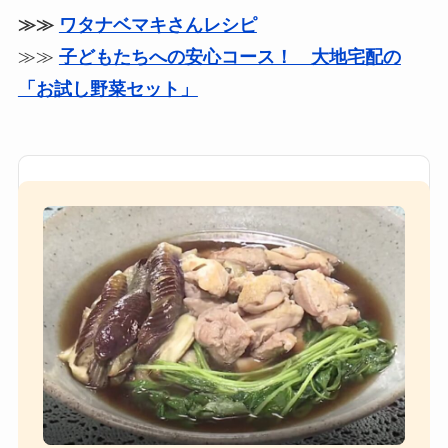
≫≫
ワタナベマキさんレシピ
≫≫
子どもたちへの安心コース！ 大地宅配の
「お試し野菜セット」