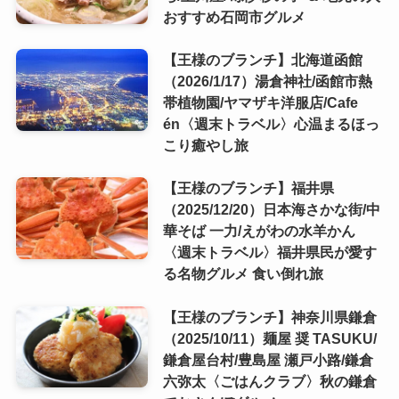
おすすめ石岡市グルメ
【王様のブランチ】北海道函館
（2026/1/17）湯倉神社/函館市熱
帯植物園/ヤマザキ洋服店/Cafe
én〈週末トラベル〉心温まるほっ
こり癒やし旅
【王様のブランチ】福井県
（2025/12/20）日本海さかな街/中
華そば 一力/えがわの水羊かん
〈週末トラベル〉福井県民が愛す
る名物グルメ 食い倒れ旅
【王様のブランチ】神奈川県鎌倉
（2025/10/11）麺屋 奨 TASUKU/
鎌倉屋台村/豊島屋 瀬戸小路/鎌倉
六弥太〈ごはんクラブ〉秋の鎌倉