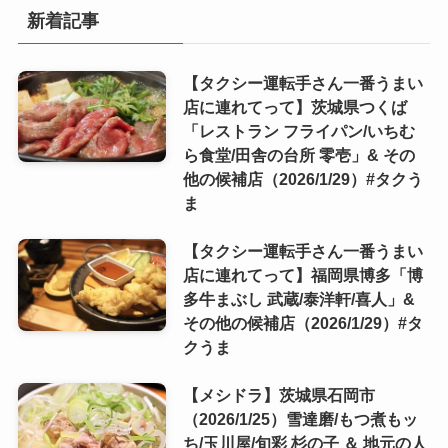
新着記事
【タクシー運転手さん一番うまい
店に連れてって】茨城県つくば
「レストラン フライパン/いちむ
ら食堂/田舎の台所 零壱」& その
他の候補店（2026/1/29）#タクう
ま
【タクシー運転手さん一番うまい
店に連れてって】福岡県博多「博
多牛まぶし 武蔵/泰洋軒/喜人」&
その他の候補店（2026/1/29）#タ
クうま
【メシドラ】茨城県石岡市
（2026/1/25）雪達磨/もつ煮もッ
ち/玉川屋/旬彩 杉の子 ＆ 地元の人