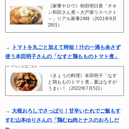
《家事ヤロウ》和田明日香「チキ
ン和田さん煮～大戸屋リスペクト
～」リアル家事24時（2021年9月
28日）
→
トマトを丸ごと加えて時短！汁の一滴も余さず
使う本田明子さんの「なすと鶏もものトマト煮」
レシピはこちら
《きょうの料理》本田明子「なす
と鶏もものトマト煮」夏はなすが
うまい！（2022年7月5日）
→
大根おろしでさっぱり！甘辛いたれでご飯もす
すむ山本ゆりさんの「鶏むね肉とナスのおろしだ