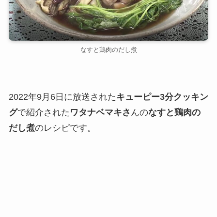
なすと鶏肉のだし煮
2022年9月6日に放送された
キューピー3分クッキン
グ
で紹介された
ワタナベマキさ
んの
なすと鶏肉の
だし煮
のレシピです。