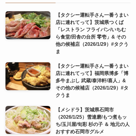
【タクシー運転手さん一番うまい
店に連れてって】茨城県つくば
「レストラン フライパン/いちむ
ら食堂/田舎の台所 零壱」& その
他の候補店（2026/1/29）#タクう
ま
【タクシー運転手さん一番うまい
店に連れてって】福岡県博多「博
多牛まぶし 武蔵/泰洋軒/喜人」&
その他の候補店（2026/1/29）#タ
クうま
【メシドラ】茨城県石岡市
（2026/1/25）雪達磨/もつ煮もッ
ち/玉川屋/旬彩 杉の子 ＆ 地元の人
おすすめ石岡市グルメ