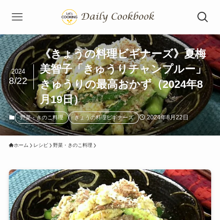
《きょうの料理ビギナーズ》夏梅
美智子「きゅうりチャンプルー」
2024
8/22
きゅうりの最高おかず（2024年8
月19日）
2024年8月22日
野菜・きのこ料理
きょうの料理ビギナーズ
ホーム
レシピ
野菜・きのこ料理