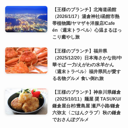
【王様のブランチ】北海道函館
（2026/1/17）湯倉神社/函館市熱
帯植物園/ヤマザキ洋服店/Cafe
én〈週末トラベル〉心温まるほっ
こり癒やし旅
【王様のブランチ】福井県
（2025/12/20）日本海さかな街/中
華そば 一力/えがわの水羊かん
〈週末トラベル〉福井県民が愛す
る名物グルメ 食い倒れ旅
【王様のブランチ】神奈川県鎌倉
（2025/10/11）麺屋 奨 TASUKU/
鎌倉屋台村/豊島屋 瀬戸小路/鎌倉
六弥太〈ごはんクラブ〉秋の鎌倉
でおさんぽグルメ