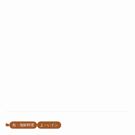
魚・海鮮料理
よ～いドン