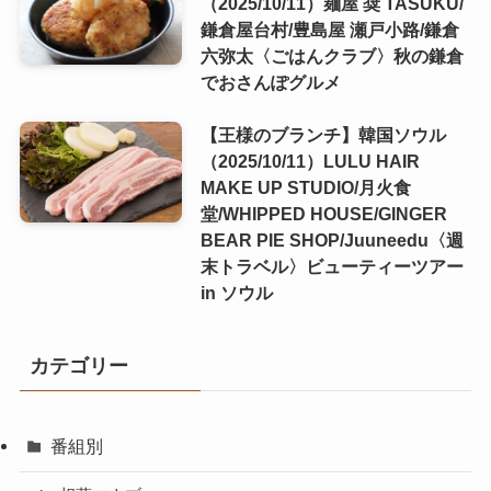
（2025/10/11）麺屋 奨 TASUKU/
鎌倉屋台村/豊島屋 瀬戸小路/鎌倉
六弥太〈ごはんクラブ〉秋の鎌倉
でおさんぽグルメ
【王様のブランチ】韓国ソウル
（2025/10/11）LULU HAIR
MAKE UP STUDIO/月火食
堂/WHIPPED HOUSE/GINGER
BEAR PIE SHOP/Juuneedu〈週
末トラベル〉ビューティーツアー
in ソウル
カテゴリー
番組別