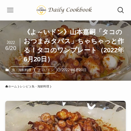
《よ～いドン》山本嘉嗣「タコの
おつまみタパス」ちゃちゃっと作
2022
6/20
る！タコのワンプレート（2022年
6月20日）
2022年6月20日
魚・海鮮料理
よ～いドン
ホーム
レシピ
魚・海鮮料理