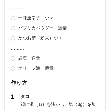
………
一味唐辛子 少々
パプリカパウダー 適量
かつお節（粉末）少々
………
岩塩 適量
オリーブ油 適量
作り方
タコ
鍋に湯（1ℓ）を沸かし、塩（3g）を加