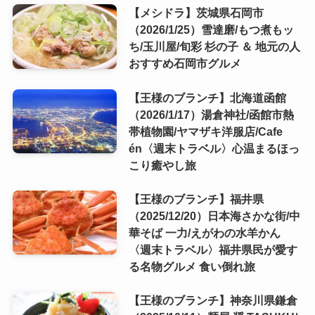
【メシドラ】茨城県石岡市
（2026/1/25）雪達磨/もつ煮もッ
ち/玉川屋/旬彩 杉の子 ＆ 地元の人
おすすめ石岡市グルメ
【王様のブランチ】北海道函館
（2026/1/17）湯倉神社/函館市熱
帯植物園/ヤマザキ洋服店/Cafe
én〈週末トラベル〉心温まるほっ
こり癒やし旅
【王様のブランチ】福井県
（2025/12/20）日本海さかな街/中
華そば 一力/えがわの水羊かん
〈週末トラベル〉福井県民が愛す
る名物グルメ 食い倒れ旅
【王様のブランチ】神奈川県鎌倉