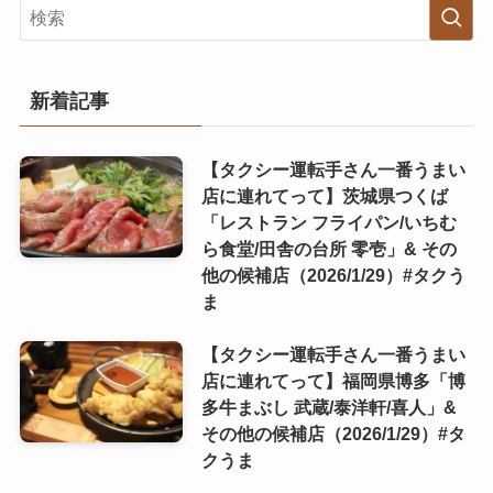
新着記事
【タクシー運転手さん一番うまい
店に連れてって】茨城県つくば
「レストラン フライパン/いちむ
ら食堂/田舎の台所 零壱」& その
他の候補店（2026/1/29）#タクう
ま
【タクシー運転手さん一番うまい
店に連れてって】福岡県博多「博
多牛まぶし 武蔵/泰洋軒/喜人」&
その他の候補店（2026/1/29）#タ
クうま