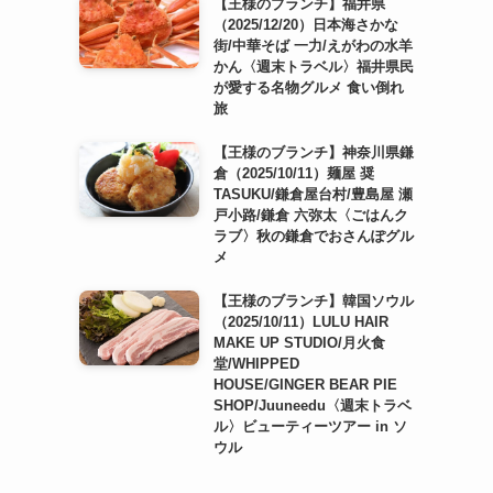
【王様のブランチ】福井県
（2025/12/20）日本海さかな
街/中華そば 一力/えがわの水羊
かん〈週末トラベル〉福井県民
が愛する名物グルメ 食い倒れ
旅
【王様のブランチ】神奈川県鎌
倉（2025/10/11）麺屋 奨
TASUKU/鎌倉屋台村/豊島屋 瀬
戸小路/鎌倉 六弥太〈ごはんク
ラブ〉秋の鎌倉でおさんぽグル
メ
【王様のブランチ】韓国ソウル
（2025/10/11）LULU HAIR
MAKE UP STUDIO/月火食
堂/WHIPPED
HOUSE/GINGER BEAR PIE
SHOP/Juuneedu〈週末トラベ
ル〉ビューティーツアー in ソ
ウル