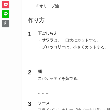
※オリーブ油
作り方
下ごしらえ
・
サワラ
は、一口大にカットする。
・
ブロッコリー
は、小さくカットする。
………
麺
スパゲッティを茹でる。
………
ソース
フライパンにオリーブ油（大さじ3）・