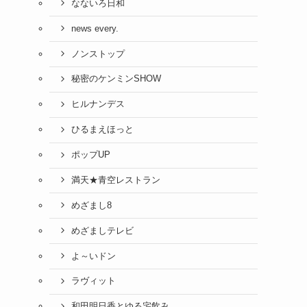
なないろ日和
news every.
ノンストップ
秘密のケンミンSHOW
ヒルナンデス
ひるまえほっと
ポップUP
満天★青空レストラン
めざまし8
めざましテレビ
よ～いドン
ラヴィット
和田明日香とゆる宅飲み