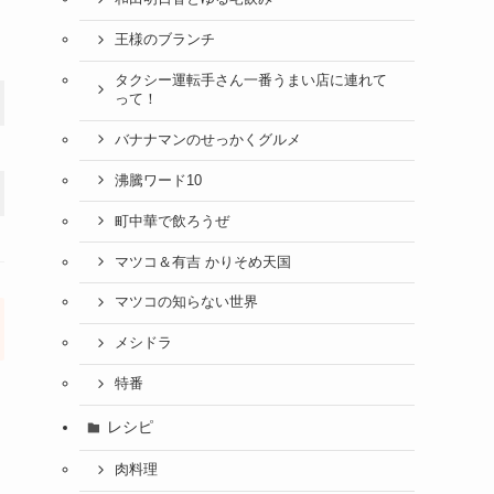
王様のブランチ
タクシー運転手さん一番うまい店に連れて
って！
バナナマンのせっかくグルメ
沸騰ワード10
町中華で飲ろうぜ
マツコ＆有吉 かりそめ天国
マツコの知らない世界
メシドラ
特番
レシピ
肉料理