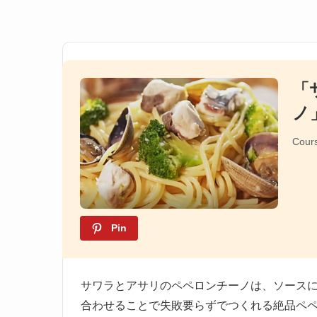
「
ノ
Cour
Pin
サワラとアサリのペペロンチーノは、ソース
合わせることで失敗要らずでつくれる絶品ペ