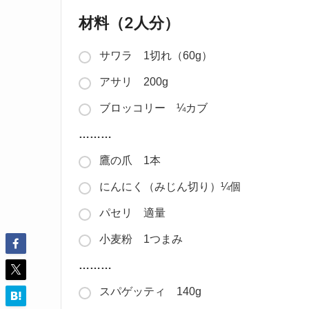
材料（2人分）
サワラ 1切れ（60g）
アサリ 200g
ブロッコリー ¼カブ
………
鷹の爪 1本
にんにく（みじん切り）¼個
パセリ 適量
小麦粉 1つまみ
………
スパゲッティ 140g