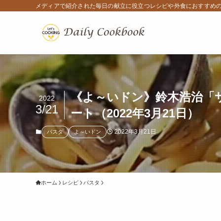
メディアで紹介された毎日の献立に役立つレシピや外食におすすめ
《よ～いドン》鈴木浩治「
2022
3/21
ート（2022年3月21日）
2022年3月21日
パスタ
よ～いドン
ホーム
レシピ
パスタ