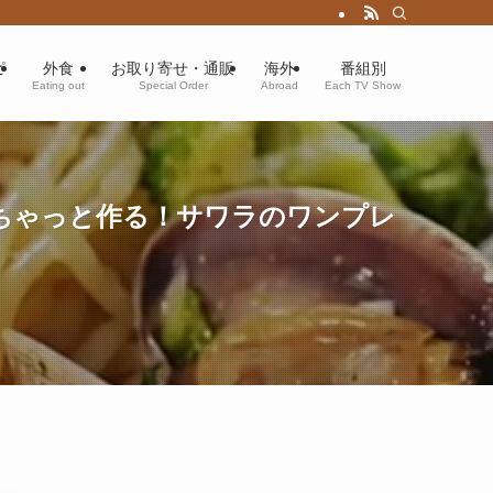
ピ
外食
お取り寄せ・通販
海外
番組別
Eating out
Special Order
Abroad
Each TV Show
ちゃっと作る！サワラのワンプレ