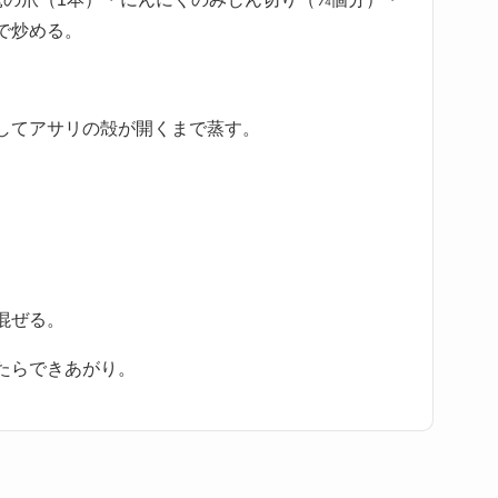
で炒める。
してアサリの殻が開くまで蒸す。
混ぜる。
たらできあがり。