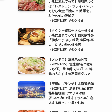
い店に連れてって】茨城県つく
ば「レストラン フライパン/い
ちむら食堂/田舎の台所 零壱」
& その他の候補店
（2026/1/29）#タクうま
【タクシー運転手さん一番うま
い店に連れてって】福岡県博多
「博多牛まぶし 武蔵/泰洋軒/喜
人」& その他の候補店
（2026/1/29）#タクうま
【メシドラ】茨城県石岡市
（2026/1/25）雪達磨/もつ煮も
ッち/玉川屋/旬彩 杉の子 ＆ 地
元の人おすすめ石岡市グルメ
【王様のブランチ】北海道函館
（2026/1/17）湯倉神社/函館市
熱帯植物園/ヤマザキ洋服
店/Cafe én〈週末トラベル〉心
温まるほっこり癒やし旅