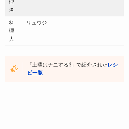
理
名
料
リュウジ
理
人
「土曜はナニする⁉」で紹介された
レシ
ピ一覧