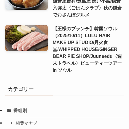
鎌倉屋台村/豊島屋 瀬戸小路/鎌倉
六弥太〈ごはんクラブ〉秋の鎌倉
でおさんぽグルメ
【王様のブランチ】韓国ソウル
（2025/10/11）LULU HAIR
MAKE UP STUDIO/月火食
堂/WHIPPED HOUSE/GINGER
BEAR PIE SHOP/Juuneedu〈週
末トラベル〉ビューティーツアー
in ソウル
カテゴリー
番組別
相葉マナブ