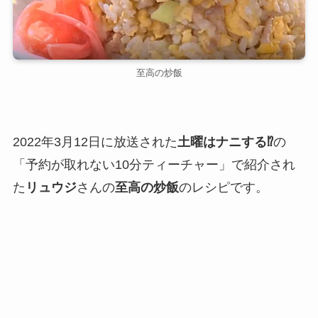
至高の炒飯
2022年3月12日に放送された
土曜はナニする⁉
の
「予約が取れない10分ティーチャー」で紹介され
た
リュウジ
さんの
至高の炒飯
のレシピです。