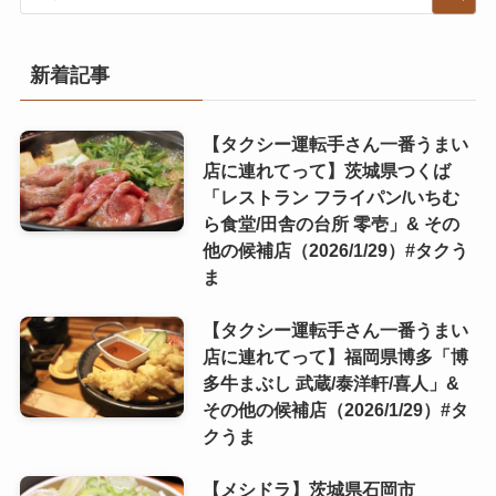
新着記事
【タクシー運転手さん一番うまい
店に連れてって】茨城県つくば
「レストラン フライパン/いちむ
ら食堂/田舎の台所 零壱」& その
他の候補店（2026/1/29）#タクう
ま
【タクシー運転手さん一番うまい
店に連れてって】福岡県博多「博
多牛まぶし 武蔵/泰洋軒/喜人」&
その他の候補店（2026/1/29）#タ
クうま
【メシドラ】茨城県石岡市