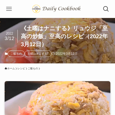
《土曜はナニする》リュウジ「至
2022
高の炒飯」至高のレシピ（2022年
3/12
3月12日）
2022年3月12日
ご飯もの
土曜はナニする⁉
ホーム
レシピ
ご飯もの