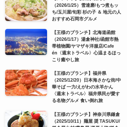
（2026/1/25）雪達磨/もつ煮もッ
ち/玉川屋/旬彩 杉の子 ＆ 地元の人
おすすめ石岡市グルメ
【王様のブランチ】北海道函館
（2026/1/17）湯倉神社/函館市熱
帯植物園/ヤマザキ洋服店/Cafe
én〈週末トラベル〉心温まるほっ
こり癒やし旅
【王様のブランチ】福井県
（2025/12/20）日本海さかな街/中
華そば 一力/えがわの水羊かん
〈週末トラベル〉福井県民が愛す
る名物グルメ 食い倒れ旅
【王様のブランチ】神奈川県鎌倉
（2025/10/11）麺屋 奨 TASUKU/