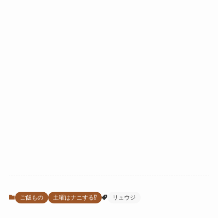
ご飯もの
土曜はナニする⁉
リュウジ